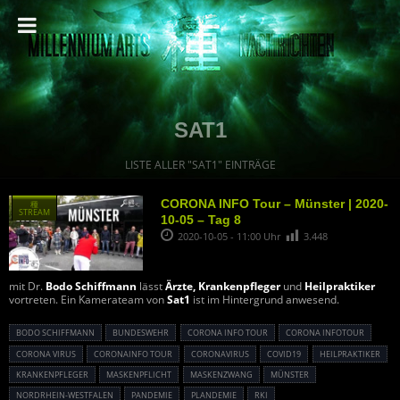
SAT1
LISTE ALLER "SAT1" EINTRÄGE
CORONA INFO Tour – Münster | 2020-
種
STREAM
10-05 – Tag 8
2020-10-05 - 11:00 Uhr
3.448
mit Dr.
Bodo Schiffmann
lässt
Ärzte, Krankenpfleger
und
Heilpraktiker
vortreten. Ein Kamerateam von
Sat1
ist im Hintergrund anwesend.
BODO SCHIFFMANN
BUNDESWEHR
CORONA INFO TOUR
CORONA INFOTOUR
CORONA VIRUS
CORONAINFO TOUR
CORONAVIRUS
COVID19
HEILPRAKTIKER
KRANKENPFLEGER
MASKENPFLICHT
MASKENZWANG
MÜNSTER
NORDRHEIN-WESTFALEN
PANDEMIE
PLANDEMIE
RKI