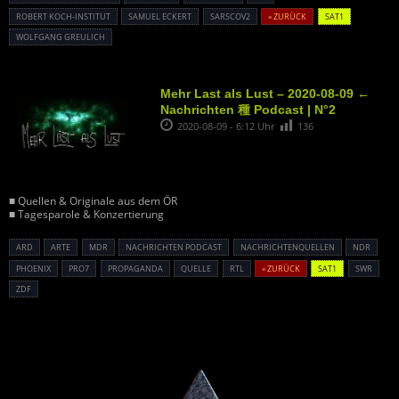
ROBERT KOCH-INSTITUT
SAMUEL ECKERT
SARSCOV2
« ZURÜCK
SAT1
WOLFGANG GREULICH
Mehr Last als Lust – 2020-08-09 ←
Nachrichten 種 Podcast | N°2
2020-08-09 - 6:12 Uhr
136
■ Quellen & Originale aus dem ÖR
■ Tagesparole & Konzertierung
ARD
ARTE
MDR
NACHRICHTEN PODCAST
NACHRICHTENQUELLEN
NDR
PHOENIX
PRO7
PROPAGANDA
QUELLE
RTL
« ZURÜCK
SAT1
SWR
ZDF