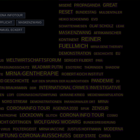
GREAT
PROPAGANDA
MISERÉ
RESET
BUNDESTAG
MULDENTALER
ONA INFOTOUR
HEIKO SCHOENING
EVD
PFLICHT
MASKENZWANG
OLAF SCHOLZ
SCHATTENWESEN
LEAK
AMUEL ECKERT
MASKENZWANG
AFRIKANISCHER
REINER
KONTINENT
FUELLMICH
MRNA GENE THERAPY
DEMONSTRATION
EU
GESCHICHTE
WELTWIRTSCHAFTSFORUM
SERGEY FILBERT
US
PRÄ-
WLADIMIR PUTIN
FASSUNGSSCHUTZ
ESOTERIC
THÜRINGEN
SHADOW
MRNA-GENTHERAPIE
ROBERT-KOCH INSTITUT
FE
PANDEMIE
D GESCHICHTE
AUF DEN SPUREN DER ALLMÄCHTIGEN
2G
INTERNATIONAL CRIMES INVESTIGATIVE
TIN BRAUKMANN
DDR
IEN
LOFI
CORONASCHUTZIMPFUNG
UKRAINE-KRIEG
MEDIENMANIPULATION
NORD STREAM
MRNA-
DEMONSTRATIONEN
PARANORMALER ORT
CORONAINFO TOUR
ZENSUR
AGENDA 2030
UNG
SPUK
CORONA INFO TOUR
LOCKDOWN
TASTROPHE
GLITCH
COSMO
WOLFGANG WODARG
ICHT GÖTTINGEN
BUNDESREGIERUNG
MODERNA
POLTERGEIST
MRNA VACCINE
JUSTUS HOFFMANN
VIRUS
TIFTUNG CORONA-AUSSCHUSS
DEEP STATE
CHINA