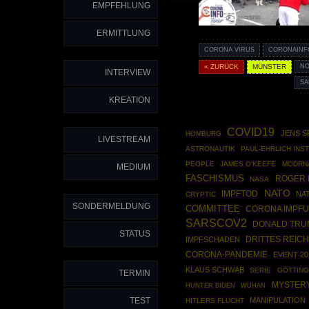
EMPFEHLUNG
ERMITTLUNG
CORONA VIRUS
CORONAINF
« ZURÜCK
MÜNSTER
NO
INTERVIEW
SA
KREATION
COVID19
JENS S
HOMBURG
LIVESTREAM
ASTRONAUTIK
PAUL-EHRLICH INST
PEOPLE
JAMES O'KEEFE
MODRN
MEDIUM
FASCHISMUS
ROGER 
NASA
NATO
IMPFTOD
NA
CRYPTIC
SONDERMELDUNG
COMMITTEE
CORONA IMPF
SARSCOV2
DONALD TRU
STATUS
DRITTES REIC
IMPFSCHADEN
CORONA-PANDEMIE
EVENT 20
KLAUS SCHWAB
SERIE
GÖTTIN
TERMIN
MYSTER
HUNTER BIDEN
WUHAN
TEST
MANIPULATION
HITLERS FLUCHT