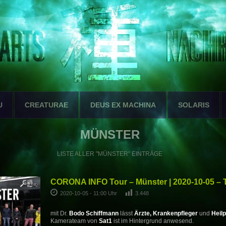
U
CREATURAE
DEUS EX MACHINA
SOLARIS
MÜNSTER
LISTE ALLER "MÜNSTER" EINTRÄGE
CORONA INFO Tour – Münster | 2020-10-05 – 
2020-10-05 - 11:00 Uhr
3.448
mit Dr.
Bodo Schiffmann
lässt
Ärzte, Krankenpfleger
und
Heilp
Kamerateam von
Sat1
ist im Hintergrund anwesend.