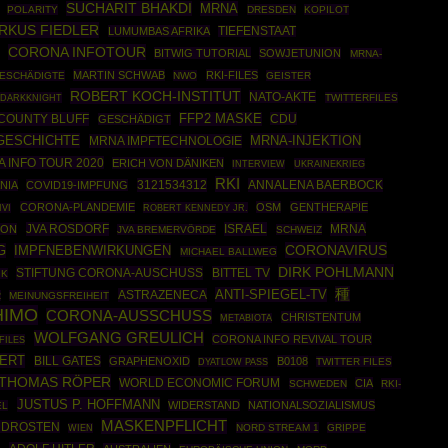
SUCHARIT BHAKDI
MRNA
POLARITY
DRESDEN
KOPILOT
RKUS FIEDLER
LUMUMBAS AFRIKA
TIEFENSTAAT
CORONA INFOTOUR
BITWIG TUTORIAL
SOWJETUNION
MRNA-
MARTIN SCHWAB
RKI-FILES
ESCHÄDIGTE
NWO
GEISTER
ROBERT KOCH-INSTITUT
NATO-AKTE
 DARKKNIGHT
TWITTERFILES
COUNTY BLUFF
FFP2 MASKE
CDU
GESCHÄDIGT
GESCHICHTE
MRNA-INJEKTION
MRNA IMPFTECHNOLOGIE
 INFO TOUR 2020
ERICH VON DÄNIKEN
UKRAINEKRIEG
INTERVIEW
RKI
3121534312
ANNALENA BAERBOCK
NIA
COVID19-IMPFUNG
CORONA-PLANDEMIE
OSM
GENTHERAPIE
ROBERT KENNEDY JR.
IVI
JVA ROSDORF
ISRAEL
MRNA
FON
JVA BREMERVÖRDE
SCHWEIZ
CORONAVIRUS
G
IMPFNEBENWIRKUNGEN
MICHAEL BALLWEG
DIRK POHLMANN
STIFTUNG CORONA-AUSCHUSS
BITTEL TV
IK
種
ANTI-SPIEGEL-TV
ASTRAZENECA
R
MEINUNGSFREIHEIT
HIMO
CORONA-AUSSCHUSS
CHRISTENTUM
METABIOTA
WOLFGANG GREULICH
CORONA INFO REVIVAL TOUR
FILES
HERT
BILL GATES
GRAPHENOXID
B0108
TWITTER FILES
DYATLOW PASS
THOMAS RÖPER
WORLD ECONOMIC FORUM
CIA
SCHWEDEN
RKI-
JUSTUS P. HOFFMANN
WIDERSTAND
NATIONALSOZIALISMUS
EL
MASKENPFLICHT
 DROSTEN
NORD STREAM 1
GRIPPE
WIEN