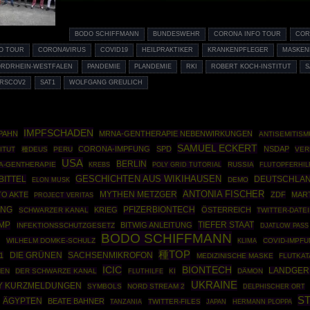
BODO SCHIFFMANN
BUNDESWEHR
CORONA INFO TOUR
COR
O TOUR
CORONAVIRUS
COVID19
HEILPRAKTIKER
KRANKENPFLEGER
MASKEN
RDRHEIN-WESTFALEN
PANDEMIE
PLANDEMIE
RKI
ROBERT KOCH-INSTITUT
S
RSCOV2
SAT1
WOLFGANG GREULICH
IMPFSCHADEN
PAHN
MRNA-GENTHERAPIE NEBENWIRKUNGEN
ANTISEMITISM
SAMUEL ECKERT
CORONA-IMPFUNG
SPD
NSDAP
ITUT
種DEUS
PERU
VER
USA
BERLIN
A-GENTHERAPIE
POLY GRID TUTORIAL
RUSSIA
KREBS
FLUTOPFERHIL
GESCHICHTEN AUS WIKIHAUSEN
BITTEL
DEUTSCHLAN
DEMO
ELON MUSK
ANTONIA FISCHER
MYTHEN METZGER
TO AKTE
ZDF
MAR
PROJECT VERITAS
PFIZERBIONTECH
UNG
KRIEG
ÖSTERREICH
SCHWARZER KANAL
TWITTER-DATE
MP
TIEFER STAAT
BITWIG ANLEITUNG
INFEKTIONSSCHUTZGESETZ
DJATLOW PASS
BODO SCHIFFMANN
H
WILHELM DOMKE-SCHULZ
COVID-IMPF
KLIMA
種TOP
DIE GRÜNEN
SACHSENMIKROFON
1
MEDIZINISCHE MASKE
FLUTKA
ICIC
BIONTECH
LANDGER
GEN
DER SCHWARZE KANAL
KI
DÄMON
FLUTHILFE
UKRAINE
Y KURZMELDUNGEN
SYMBOLS
NORD STREAM 2
DELPHISCHER ORT
S
ÄGYPTEN
BEATE BAHNER
TWITTER-FILES
HERMANN PLOPPA
TANZANIA
JAPAN