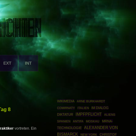
EXT
INT
WIKIMEDIA
ARNE BURKHARDT
IM DIALOG
COMIRNATY
ITALIEN
Tag 8
IMPFPFLICHT
DIKTATUR
ALIENS
MRNA-
SPANIEN
ANTIFA
MOSKAU
ALEXANDER VON
TECHNOLOGIE
raktiker
vortreten. Ein
BISMARCK
CHRISTOF
NEW YORK