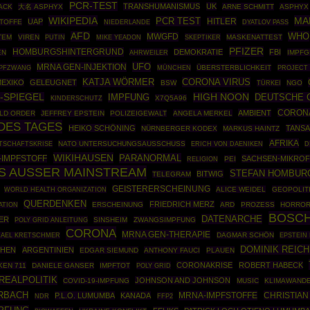
PCR-TEST
TRANSHUMANISMUS
UK
ACK
大名 ASPHYX
ARNE SCHMITT
ASPHYX
WIKIPEDIA
MA
PCR TEST
HITLER
UAP
STOFFE
NIEDERLANDE
DYATLOV PASS
AFD
WHO
MWGFD
TEM
VIREN
PUTIN
SKEPTIKER
MASKENATTEST
MIKE YEADON
PFIZER
HOMBURGSHINTERGRUND
DEMOKRATIE
FBI
EN
AHRWEILER
IMPFG
UFO
MRNA GEN-INJEKTION
PFZWANG
MÜNCHEN
ÜBERSTERBLICHKEIT
PROJECT
CORONA VIRUS
KATJA WÖRMER
EXIKO
GELEUGNET
BSW
TÜRKEI
NGO
I-SPIEGEL
HIGH NOON
DEUTSCHE 
IMPFUNG
X7Q5A96
KINDERSCHUTZ
CORONA
AMBIENT
LD ORDER
JEFFREY EPSTEIN
POLIZEIGEWALT
ANGELA MERKEL
DES TAGES
HEIKO SCHÖNING
TANSA
NÜRNBERGER KODEX
MARKUS HAINTZ
AFRIKA
TSCHAFTSKRISE
NATO UNTERSUCHUNGSAUSSCHUSS
ERICH VON DAENIKEN
D
WIKIHAUSEN
PARANORMAL
-IMPFSTOFF
SACHSEN-MIKRO
PEI
RELIGION
S AUSSER MAINSTREAM
STEFAN HOMBUR
BITWIG
TELEGRAM
GEISTERERSCHEINUNG
WORLD HEALTH ORGANIZATION
ALICE WEIDEL
GEOPOLIT
QUERDENKEN
FRIEDRICH MERZ
ERSCHEINUNG
ARD
PROZESS
HORRO
ATION
BOSC
DATENARCHE
ER
POLY GRID ANLEITUNG
SINSHEIM
ZWANGSIMPFUNG
CORONA
MRNA GEN-THERAPIE
DAGMAR SCHÖN
EPSTEIN 
HAEL KRETSCHMER
DOMINIK REIC
PHEN
ARGENTINIEN
EDGAR SIEMUND
ANTHONY FAUCI
PLAUEN
CORONAKRISE
ROBERT HABECK
EN 711
DANIELE GANSER
IMPFTOT
POLY GRID
REALPOLITIK
JOHNSON AND JOHNSON
COVID-19-IMPFUNG
MUSIC
KLIMAWAND
RBACH
MRNA-IMPFSTOFFE
CHRISTIAN
P.L.O. LUMUMBA
KANADA
FFP2
NDR