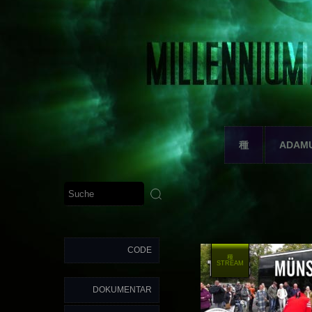
種
ADAM
CODE
種
STREAM
DOKUMENTAR