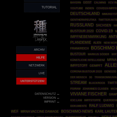
GEIST
BAYERN
CALMING
VCV R
TUTORIAL
YOUTUBE
INDIEN
COVID19-IMPF
DEUTSCHLAND
IMMUNSYS
GENTHERAPEUTIKA
TWITTER AKT
RUSSLAND
SACHSEN
IM
COVID-19
BUSTOUR 2020
M
IMPFNEBENWIRKUNG
ANT
PLANDEMIE
ALIEN
NEW WOR
BOSCHIMO 
FRANKREICH
ARCHIV
BUSTOUR
MARKUS SÖDER
WIR
HILFE
MRNA
KÜNSTLICHE INTELLIGENZ
ALLE
NETZWERK
IMFPSTOFF
GEIMPFT
CORONA BUSTOUR 2020
GENOZID
LIVE
DER MENSCH
3G
TRANSKOMMUNIK
UNTERSTÜTZEN!
STREAM
TWITT
BLACKROCK
PSIRAM
JOHANNES CLASEN
MIC
VIVIANE FISCHER
←
DATENSCHUTZ
GRA
←
VERSION
ICIC.LAW
IMPFSTOFFE
QUERDENK
←
IMPRINT
RALF LUDWIG
DOKUMENTE
BOSCHIMO-NEWS
WEF
KARL LAUTE
MRNA VACCINE DAMAGE