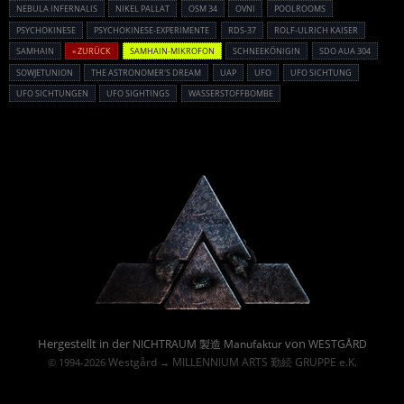
NEBULA INFERNALIS
NIKEL PALLAT
OSM 34
OVNI
POOLROOMS
PSYCHOKINESE
PSYCHOKINESE-EXPERIMENTE
RDS-37
ROLF-ULRICH KAISER
SAMHAIN
« ZURÜCK
SAMHAIN-MIKROFON
SCHNEEKÖNIGIN
SDO AUA 304
SOWJETUNION
THE ASTRONOMER'S DREAM
UAP
UFO
UFO SICHTUNG
UFO SICHTUNGEN
UFO SIGHTINGS
WASSERSTOFFBOMBE
Powered By :
Hergestellt in der
von
NICHTRAUM 製造 Manufaktur
WESTGÅRD
Westgård
MILLENNIUM ARTS 勤続 GRUPPE e.K.
© 1994-2026
→