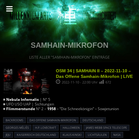
SAMHAIN-MIKROFON
LISTE ALLER "SAMHAIN-MIKROFON" EINTRÄGE
OSM 34 | SAMHAIN II – 2022-11-10 –
Das Offene Samhain-Mikrofon | LIVE
2022-11-10 - 22:00 Uhr
672
■
Nebula Infernalis
| N° 5
■ UFO USO UAP | Sichtungen
■
Flimmerstunde
N° 2 –
1958
– “Die Schneekönigin” – Sowjetunion
BACKROOMS
DAS OFFENE SAMHAIN-MIKROFON
DEUTSCHLAND
GEORGES MÉLIÈS
H.P. LOVECRAFT
HALLOWEEN
JAMES WEBB SPACE TELESCOPE
JEJU
KAISERREICH DEUTSCHLAND
KLAUS KINSKI
LICHTSÄULEN
NASA