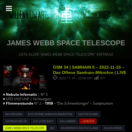
JAMES WEBB SPACE TELESCOPE
LISTE ALLER "JAMES WEBB SPACE TELESCOPE" EINTRÄGE
OSM 34 | SAMHAIN II – 2022-11-10 –
Das Offene Samhain-Mikrofon | LIVE
2022-11-10 - 22:00 Uhr
671
■
Nebula Infernalis
| N° 5
■ UFO USO UAP | Sichtungen
■
Flimmerstunde
N° 2 –
1958
– “Die Schneekönigin” – Sowjetunion
BACKROOMS
DAS OFFENE SAMHAIN-MIKROFON
DEUTSCHLAND
GEORGES MÉLIÈS
H.P. LOVECRAFT
HALLOWEEN
« ZURÜCK
JAMES WEBB SPACE TELESCOPE
JEJU
KAISERREICH DEUTSCHLAND
KLAUS KINSKI