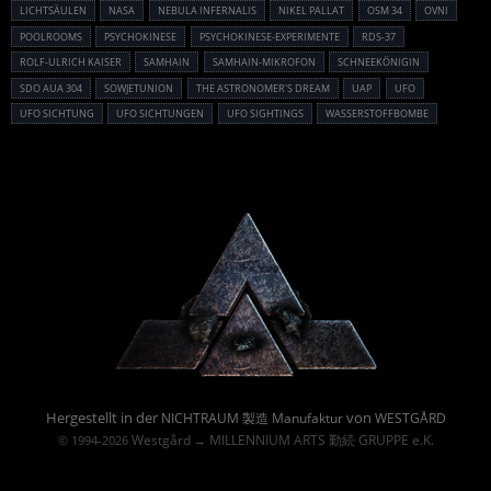
LICHTSÄULEN
NASA
NEBULA INFERNALIS
NIKEL PALLAT
OSM 34
OVNI
POOLROOMS
PSYCHOKINESE
PSYCHOKINESE-EXPERIMENTE
RDS-37
ROLF-ULRICH KAISER
SAMHAIN
SAMHAIN-MIKROFON
SCHNEEKÖNIGIN
SDO AUA 304
SOWJETUNION
THE ASTRONOMER'S DREAM
UAP
UFO
UFO SICHTUNG
UFO SICHTUNGEN
UFO SIGHTINGS
WASSERSTOFFBOMBE
Powered By :
Hergestellt in der
von
NICHTRAUM 製造 Manufaktur
WESTGÅRD
Westgård
MILLENNIUM ARTS 勤続 GRUPPE e.K.
© 1994-2026
→