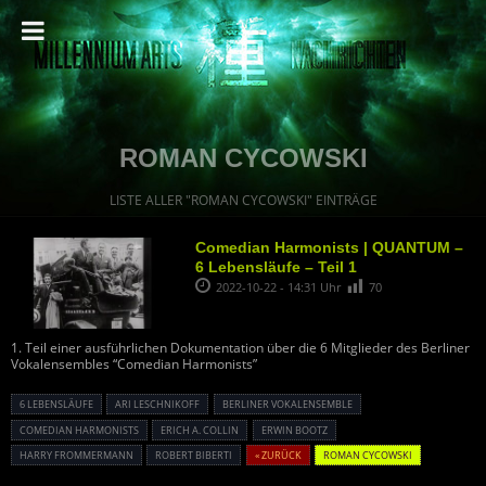
ROMAN CYCOWSKI
LISTE ALLER "ROMAN CYCOWSKI" EINTRÄGE
Comedian Harmonists | QUANTUM –
6 Lebensläufe – Teil 1
2022-10-22 - 14:31 Uhr
70
1. Teil einer ausführlichen Dokumentation über die 6 Mitglieder des Berliner
Vokalensembles “Comedian Harmonists”
6 LEBENSLÄUFE
ARI LESCHNIKOFF
BERLINER VOKALENSEMBLE
COMEDIAN HARMONISTS
ERICH A. COLLIN
ERWIN BOOTZ
HARRY FROMMERMANN
ROBERT BIBERTI
« ZURÜCK
ROMAN CYCOWSKI