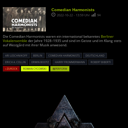
Comedian Harmonists
2022-10-22 - 13:59 Uhr
94
Die Comedian Harmonists waren ein international bekanntes
Berliner
Vokalensemble
der Jahre 1928–1935 und sind im Geiste und im Klang stets
auf Westgård mit ihrer Musik anwesend.
ARI LESCHNIKOFF
BERLIN
COMEDIAN HARMONISTS
DEUTSCHLAND
ERICH A. COLLIN
ERWIN BOOTZ
HARRY FROMMERMANN
ROBERT BIBERTI
« ZURÜCK
ROMAN CYCOWSKI
種PERFORM
Powered By :