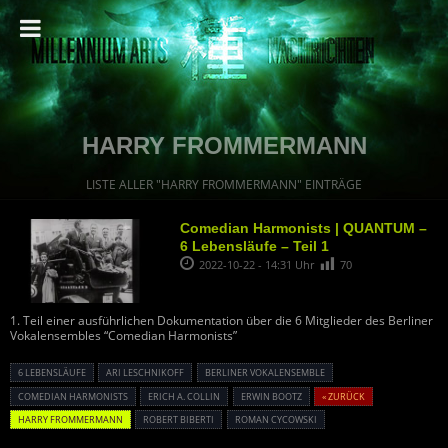
HARRY FROMMERMANN
LISTE ALLER "HARRY FROMMERMANN" EINTRÄGE
Comedian Harmonists | QUANTUM –
6 Lebensläufe – Teil 1
2022-10-22 - 14:31 Uhr
70
1. Teil einer ausführlichen Dokumentation über die 6 Mitglieder des Berliner
Vokalensembles “Comedian Harmonists”
6 LEBENSLÄUFE
ARI LESCHNIKOFF
BERLINER VOKALENSEMBLE
COMEDIAN HARMONISTS
ERICH A. COLLIN
ERWIN BOOTZ
« ZURÜCK
HARRY FROMMERMANN
ROBERT BIBERTI
ROMAN CYCOWSKI