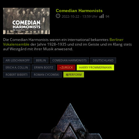
Comedian Harmonists
2022-10-22 - 13:59 Uhr
94
Die Comedian Harmonists waren ein international bekanntes
Berliner
Vokalensemble
der Jahre 1928–1935 und sind im Geiste und im Klang stets
auf Westgård mit ihrer Musik anwesend.
ARI LESCHNIKOFF
BERLIN
COMEDIAN HARMONISTS
DEUTSCHLAND
ERICH A. COLLIN
ERWIN BOOTZ
« ZURÜCK
HARRY FROMMERMANN
ROBERT BIBERTI
ROMAN CYCOWSKI
種PERFORM
Powered By :