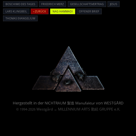
BOSCHIMO DES TAGES
FRIEDRICH MERZ
GESELLSCHAFTSVERTRAG
JESUS
LARS KLINGBEIL
« ZURÜCK
NAG HAMMADI
OFFENER BRIEF
THOMAS EVANGELIUM
Powered By :
Hergestellt in der
von
NICHTRAUM 製造 Manufaktur
WESTGÅRD
Westgård
MILLENNIUM ARTS 勤続 GRUPPE e.K.
© 1994-2026
→