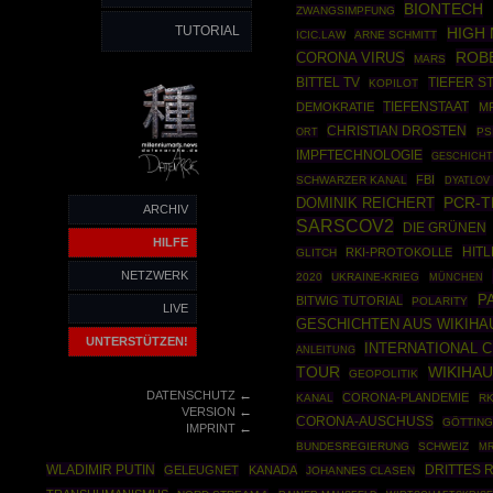
BIONTECH
ZWANGSIMPFUNG
TUTORIAL
HIGH
ICIC.LAW
ARNE SCHMITT
ROBE
CORONA VIRUS
MARS
BITTEL TV
TIEFER S
KOPILOT
DEMOKRATIE
TIEFENSTAAT
M
CHRISTIAN DROSTEN
PS
ORT
IMPFTECHNOLOGIE
GESCHICHT
FBI
SCHWARZER KANAL
DYATLOV
DOMINIK REICHERT
PCR-T
ARCHIV
SARSCOV2
DIE GRÜNEN
HILFE
HIT
RKI-PROTOKOLLE
GLITCH
NETZWERK
2020
UKRAINE-KRIEG
MÜNCHEN
P
BITWIG TUTORIAL
POLARITY
LIVE
GESCHICHTEN AUS WIKIHA
UNTERSTÜTZEN!
INTERNATIONAL 
ANLEITUNG
WIKIHA
TOUR
GEOPOLITIK
←
DATENSCHUTZ
CORONA-PLANDEMIE
KANAL
RK
←
VERSION
CORONA-AUSCHUSS
GÖTTIN
←
IMPRINT
BUNDESREGIERUNG
SCHWEIZ
MR
WLADIMIR PUTIN
DRITTES 
GELEUGNET
KANADA
JOHANNES CLASEN