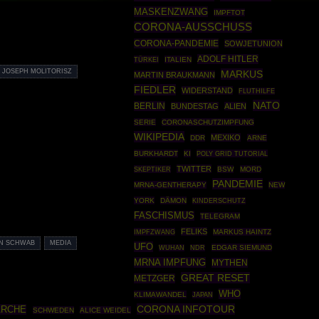
MASKENZWANG
IMPFTOT
CORONA-AUSSCHUSS
CORONA-PANDEMIE
SOWJETUNION
ADOLF HITLER
TÜRKEI
ITALIEN
JOSEPH MOLITORISZ
MARKUS
MARTIN BRAUKMANN
FIEDLER
WIDERSTAND
FLUTHILFE
NATO
BERLIN
BUNDESTAG
ALIEN
SERIE
CORONASCHUTZIMPFUNG
WIKIPEDIA
MEXIKO
DDR
ARNE
BURKHARDT
KI
POLY GRID TUTORIAL
TWITTER
SKEPTIKER
BSW
MORD
PANDEMIE
MRNA-GENTHERAPY
NEW
YORK
DÄMON
KINDERSCHUTZ
FASCHISMUS
TELEGRAM
FELIKS
IMPFZWANG
MARKUS HAINTZ
N SCHWAB
MEDIA
UFO
EDGAR SIEMUND
WUHAN
NDR
MRNA IMPFUNG
MYTHEN
GREAT RESET
METZGER
WHO
KLIMAWANDEL
JAPAN
CORONA INFOTOUR
ARCHE
SCHWEDEN
ALICE WEIDEL