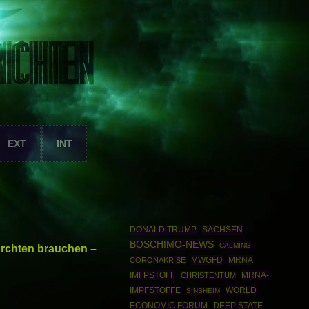
EXT
INT
DONALD TRUMP
SACHSEN
BOSCHIMO-NEWS
CALMING
fürchten brauchen –
MWGFD
MRNA
CORONAKRISE
IMFPSTOFF
MRNA-
CHRISTENTUM
IMPFSTOFFE
WORLD
SINSHEIM
ECONOMIC FORUM
DEEP STATE