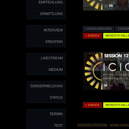
EMPFEHLUNG
ERMITTLUNG
CORONA-PANDEMIE
CORONA
INTERVIEW
« ZURÜCK
MEREDITH MILL
KREATION
LIVESTREAM
MEDIUM
SONDERMELDUNG
STATUS
« ZURÜCK
MEREDITH MILL
TERMIN
DEMONSTRATION
TEST
NORD STRE