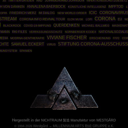
JOHNSON AND JOHNSON
E
TWITTER-DATEIEN
ARD
INFEKTIONSSCHUTZGESETZ
3G
ANNALENA BAERBOCK
IMPFTOD
CH VON DÄNIKEN
KÜNSTLICHE INTELLIGENZ
L
ICIC
CORONAVIRU
FRIEDRICH MERZ
IM DIALOG
OPPA
NEW WORLD ORDER
CORONA
STREAM
CORONA INFO REVIVAL TOUR
EU
LOFI
N
ELON MUSK
N
QUERDENKEN
BLACKROCK
COVID-19-IMPFUNG
MICHAEL BALLWEG
MASKENAT
FMANN
RKI-FILES
NATIONALSOZIALI
VERFASSUNGSSCHUTZ
NÜRNBERGER KODEX
VIVIANE FISCHER
MEDIA
MODRNA-GENTHERAPIE
ERSCHEINUNG
FFP2
COR
STIFTUNG CORONA-AUSSCHUSS
SAMUEL ECKERT
CHTE
VIRUS
MUNSYSTEM
SPANIEN
Powered By :
Hergestellt in der
von
NICHTRAUM 製造 Manufaktur
WESTGÅRD
Westgård
MILLENNIUM ARTS 勤続 GRUPPE e.K.
© 1994-2026
→