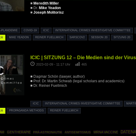
■
Meredith Miller
■ Dr.
Mike Yeadon
■
Joseph Molitorisz
-PLANDEMIE
COVID-19
ICIC
INTERNATIONAL CRIMES INVESTIGATIVE COMMITTEE
ER
MIKE YEADON
REINER FUELLMICH
SARSCOV2
SESSION 20
SITZUNG 20
ICIC | SITZUNG 12 – Die Medien sind der Virus
2023-02-09 - 11:17 Uhr
465
■ Dagmar Schön (lawyer, author)
■ Prof. Dr. Martin Schwab (legal scholars and academics)
■ Dr. Reiner Fuellmich
ICIC
INTERNATIONAL CRIMES INVESTIGATIVE COMMITTEE
MARTI
ER
PROPAGANDA METHODS
REINER FUELLMICH
DATEN
AM
GENTHERAPIE
MRNA VACCINE
PRÄ-ASTRONAUTIK
ANTISEMITISMUS