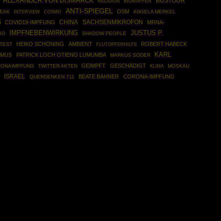
ALEXANDER VON BISMARCK
BUSTOUR
BIOWAFFEN
RELIGION
ANTI-SPIEGEL
OSM
EAK
COSMO
ANGELA MERKEL
INTERVIEW
S
CHINA
SACHSENMIKROFON
COVID19-IMPFUNG
MRNA-
IMPFNEBENWIRKUNG
JUSTUS P.
GO
SHADOW PEOPLE
HEIKO SCHÖNING
AMBIENT
ROBERT HABECK
TEST
FLUTOPFERHILFE
KARL
SMUS
PATRICK LOCH OTIENO LUMUMBA
MARKUS SÖDER
GEIMPFT
GESCHÄDIGT
ONAIMPFUNG
TWITTER AKTEN
MOSKAU
KLIMA
ISRAEL
BEATE BAHNER
CORONA-IMPFUNG
QUERDENKEN 711