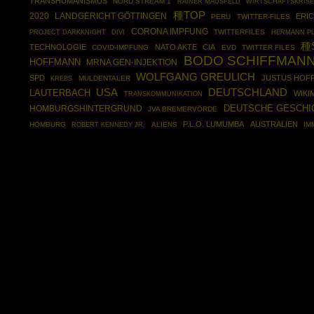
TRANSHUMANISMUS
NORD STREAM 1
RAINER MAUSFELD
WIRTSCHAFTSKRIS
種TOP
2020
LANDGERICHT GÖTTINGEN
ERI
PERU
TWITTER-FILES
CORONA IMPFUNG
PROJECT DARKKNIGHT
TWITTERFILES
HERMANN PL
DIVI
種
TECHNOLOGIE
NATO AKTE
CIA
COVID-IMPFUNG
EVD
TWITTER FILES
BODO SCHIFFMAN
HOFFMANN
MRNA GEN-INJEKTION
WOLFGANG GREULICH
SPD
JUSTUS HOF
MULDENTALER
KREBS
USA
DEUTSCHLAND
LAUTERBACH
WIKI
TRANSKOMMUNIKATION
DEUTSCHE GESCHI
HOMBURGSHINTERGRUND
JVA BREMERVÖRDE
P.L.O. LUMUMBA
AUSTRALIEN
HOMBURG
ROBERT KENNEDY JR.
ALIENS
IM