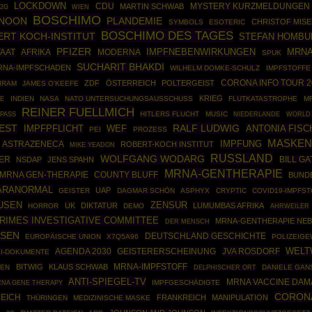
LOCKDOWN
CDU
MARTIN SCHWAB
MYSTERY KURZMELDUNGEN
2G
WIEN
BOSCHIMO
 NOON
PLANDEMIE
CHRISTOF MIS
SYMBOLS
ESOTERIC
BOSCHIMO DES TAGES
RT KOCH-INSTITUT
STEFAN HOMBU
PFIZER
IMPFNEBENWIRKUNGEN
MRNA
TAAT
AFRIKA
MODERNA
SPUK
SUCHARIT BHAKDI
RNA-IMPFSCHADEN
WILHELM DOMKE-SCHULZ
IMPFSTOFFE
CORONA INFO TOUR 2
ZDF
ÖSTERREICH
POLTERGEIST
IRAM
JAMES O'KEEFE
KRIEG
E
INDIEN
NASA
NATO UNTERSUCHUNGSAUSSCHUSS
FLUTKATASTROPHE
M
REINER FUELLMICH
HITLERS FLUCHT
MUSIC
WORLD 
 PASS
NIEDERLANDE
RALF LUDWIG
EST
IMPFPFLICHT
ANTONIA FISC
WEF
PEI
PROZESS
MASKEN
ASTRAZENECA
IMPFUNG
ROBERT-KOCH INSTITUT
MIKE YEADON
RUSSLAND
WOLFGANG WODARG
LER
NSDAP
JENS SPAHN
BILL GA
MRNA-GENTHERAPIE
MRNA GEN-THERAPIE
COUNTY BLUFF
BUND
ARANORMAL
UAP
GEISTER
DAGMAR SCHÖN
ASPHYX
CRYPTIC
COVID19-IMPFS
USEN
ZENSUR
UK
DIKTATUR
LUMUMBAS AFRIKA
HORROR
DEMO
AHRWEILER
CRIMES INVESTIGATIVE COMMITTEE
MRNA-GENTHERAPIE NE
DER MENSCH
USEN
DEUTSCHLAND GESCHICHTE
EUROPÄISCHE UNION
X7Q5A96
POLIZEIGE
AGENDA 2030
JVA ROSDORF
WELT
GEISTERERSCHEINUNG
I-DOKUMENTE
BITWIG
KLAUS SCHWAB
MRNA-IMPFSTOFF
GEN
DANIELE GAN
DELPHISCHER ORT
ANTI-SPIEGEL-TV
MRNA VACCINE DAM
NA GENE THERAPY
IMPFGESCHÄDIGTE
CORONA
REICH
FRANKREICH
MANIPULATION
THÜRINGEN
MEDIZINISCHE MASKE