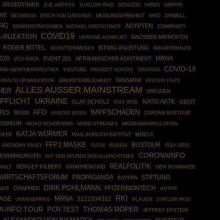
ARGENTINIEN
大名 ASPHYX
GENOZID
VIREN
GRIPPE
DJATLOW PASS
ERÉ
MEINUNGSFREIHEIT
NWO
ORWELL
METABIOTA
ERICH VON DAENIKEN
RG
ÄGYPTEN
DEMONSTRATIONEN
COMIRNATY
MICHAEL KRETSCHMER
COVID19
-INJEKTION
SACHSEN-MIKROFON
UKRAINE-KONFLIKT
ROGER BITTEL
BITWIG ANLEITUNG
SCHATTENWESEN
PARANORMALER
020
MRNA
EVENT 201
AFRIKANISCHER KONTINENT
VCV RACK
COVID-19
RNA-GENTHERAPEUTIKA
YOUTUBE
PROJECT VERITAS
TANZANIA
TANSANIA
HEALTH ORGANIZATION
ÜBERSTERBLICHKEIT
EPSTEIN FILES
ALLES AUSSER MAINSTREAM
HER
DRESDEN
PFLICHT
UKRAINE
NATO-AKTE
OLAF SCHOLZ
GEIST
POLY GRID
IMPFSCHADEN
AFD
TES
B0108
CORONA BUSTOUR
HUNTER BIDEN
ESWEHR
HEIKO SCHOENING
NORD STREAM 2
MEDIENMANIPULATION
KATJA WÖRMER
TOFFE
PAUL-EHRLICH INSTITUT
種DEUS
FFP2 MASKE
BUSTOUR
ANTHONY FAUCI
PUTIN
RUSSIA
POLY GRID
CORONAINFO
BENWIRKUNGEN
AUF DEN SPUREN DER ALLMÄCHTIGEN
REALPOLITIK
SERGEY FILBERT
GRAPHENOXID
WALT
DER SCHWARZE
WIRTSCHAFTSFORUM
PROPAGANDA
STIFTUNG
BAYERN
DIRK POHLMANN
PFIZERBIONTECH
GRAPHEN
SER
ANTIFA
RKI
MRNA
3121534312
AGE
UKRAINEKRIEG
PLAUEN
DYATLOW PASS
 INFO TOUR
THOMAS RÖPER
PCR TEST
JEFFREY EPSTEIN