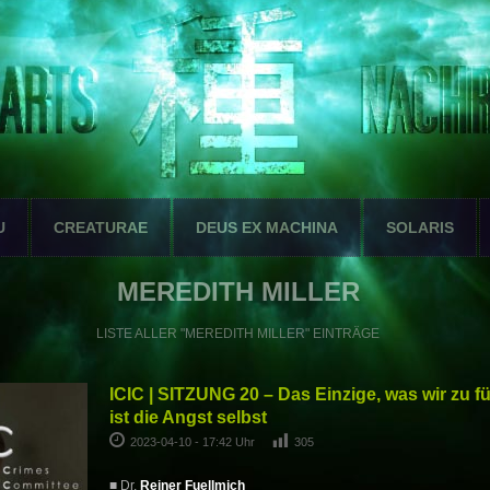
U
CREATURAE
DEUS EX MACHINA
SOLARIS
MEREDITH MILLER
LISTE ALLER "MEREDITH MILLER" EINTRÄGE
ICIC | SITZUNG 20 – Das Einzige, was wir zu 
ist die Angst selbst
2023-04-10 - 17:42 Uhr
305
■ Dr.
Reiner Fuellmich