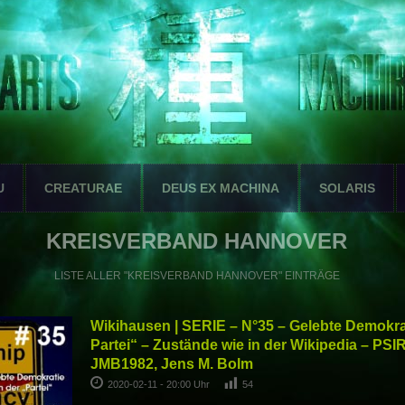
U
CREATURAE
DEUS EX MACHINA
SOLARIS
KREISVERBAND HANNOVER
LISTE ALLER "KREISVERBAND HANNOVER" EINTRÄGE
Wikihausen | SERIE – N°35 – Gelebte Demokrat
Partei“ – Zustände wie in der Wikipedia – PS
JMB1982, Jens M. Bolm
2020-02-11 - 20:00 Uhr
54