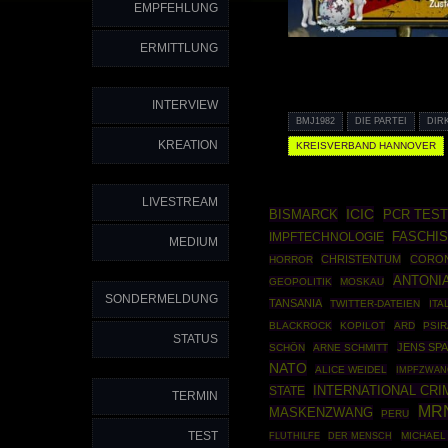
EMPFEHLUNG
ERMITTLUNG
INTERVIEW
BMJ1982
DIE PARTEI
DIR
KREATION
KREISVERBAND HANNOVER
LIVESTREAM
ICIC
BISMARCK
PCR TEST
IMPFTECHNOLOGIE
FASCHI
MEDIUM
CHRISTENTUM
CORON
HORROR
ANTONIA
GEOPOLITIK
MOSKAU
SONDERMELDUNG
TANSANIA
TWITTER-DATEIEN
ITA
BLACKROCK
KOPILOT
ARD
PSI
STATUS
JENS SP
SCHÖN
ARNE SCHMITT
NATO
ALICE WEIDEL
IMPFZWAN
INTERNATIONAL CRI
STATE
TERMIN
MR
MASKENZWANG
PERU
TEST
MICHAEL
FLUTHILFE
DER MENSCH