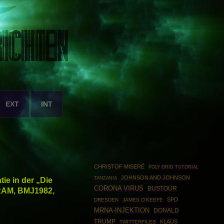
EXT
INT
CHRISTOF MISERÉ
POLY GRID TUTORIAL
JOHNSON AND JOHNSON
ie in der „Die
TANZANIA
CORONA VIRUS
BUSTOUR
IRAM, BMJ1982,
SPD
DRESDEN
JAMES O'KEEFE
MRNA-INJEKTION
DONALD
TRUMP
KLAUS
TWITTERFILES