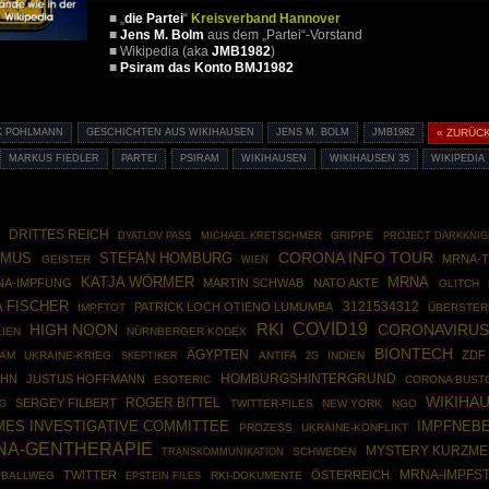
■ „
die Partei
“
Kreisverband Hannover
■
Jens M. Bolm
aus dem „Partei“-Vorstand
■ Wikipedia (aka
JMB1982
)
■
Psiram das Konto BMJ1982
K POHLMANN
GESCHICHTEN AUS WIKIHAUSEN
JENS M. BOLM
JMB1982
« ZURÜC
MARKUS FIEDLER
PARTEI
PSIRAM
WIKIHAUSEN
WIKIHAUSEN 35
WIKIPEDIA
DRITTES REICH
GRIPPE
PROJECT DARKKNIG
DYATLOV PASS
MICHAEL KRETSCHMER
CORONA INFO TOUR
STEFAN HOMBURG
SMUS
MRNA-
GEISTER
WIEN
MRNA
KATJA WÖRMER
A-IMPFUNG
MARTIN SCHWAB
NATO AKTE
GLITCH
 FISCHER
3121534312
PATRICK LOCH OTIENO LUMUMBA
IMPFTOT
ÜBERSTER
COVID19
RKI
CORONAVIRUS
HIGH NOON
LIEN
NÜRNBERGER KODEX
BIONTECH
ÄGYPTEN
ZDF
RAM
UKRAINE-KRIEG
SKEPTIKER
ANTIFA
INDIEN
2G
HOMBURGSHINTERGRUND
AHN
JUSTUS HOFFMANN
ESOTERIC
CORONA BUST
WIKIHA
ROGER BITTEL
SERGEY FILBERT
G
TWITTER-FILES
NEW YORK
NGO
MES INVESTIGATIVE COMMITTEE
IMPFNEB
PROZESS
UKRAINE-KONFLIKT
NA-GENTHERAPIE
MYSTERY KURZM
SCHWEDEN
TRANSKOMMUNIKATION
TWITTER
ÖSTERREICH
MRNA-IMPFS
 BALLWEG
EPSTEIN FILES
RKI-DOKUMENTE