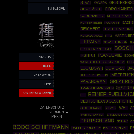
STAAT
KANADA
GEISTERERS
TUTORIAL
CORONAINFO
GESCHÄDIGT
CORONAKRISE
NORD STREAM 1
SACHS
POLARITY
HUNTER BIDEN
REICHERT
COVID19-IMPFUNG
MARTIN BR
KLIMAWANDEL
FFP2
UKRAINE
SOWJETUNION
RA
BOSCH
ROBERT KENNEDY JR.
PLANDEMIE
INSTITUT
EDGA
ARCHIV
WORLD HEALTH ORGANIZATION
EUR
HILFE
COVID-19
LOCKDOWN
SA
IMPFPFLICH
NETZWERK
JEFFREY EPSTEIN
GREAT RES
PARANORMAL
LIVE
種STRE
TRANSHUMANISMUS
UNTERSTÜTZEN!
REINER FUELLMIC
PEI
DEUTSCHLAND GESCHICHTE
←
DATENSCHUTZ
WEF
A
BITWIG
GENTHERAPIE
←
VERSION
TWITTER AKTEN
SHADOW PEOPLE
←
IMPRINT
DEUTSCHLAND
NSDAP
C
BODO SCHIFFMANN
P
RKI-PROTOKOLLE
BEATE BAHNER