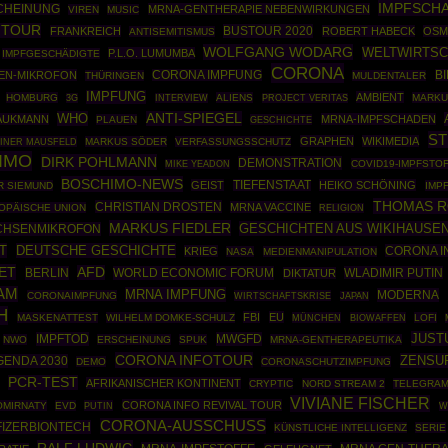
IMPFSCH
CHEINUNG
MRNA-GENTHERAPIE NEBENWIRKUNGEN
VIREN
MUSIC
 TOUR
BUSTOUR 2020
FRANKREICH
ROBERT HABECK
OS
ANTISEMITISMUS
WOLFGANG WODARG
WELTWIRTS
P.L.O. LUMUMBA
IMPFGESCHÄDIGTE
CORONA
EN-MIKROFON
CORONA IMPFUNG
BI
THÜRINGEN
MULDENTALER
IMPFUNG
AMBIENT
HOMBURG
ALIENS
MARKU
3G
INTERVIEW
PROJECT VERITAS
WHO
ANTI-SPIEGEL
AUKMANN
MRNA-IMPFSCHADEN
PLAUEN
GESCHICHTE
ST
GRAPHEN
WIKIMEDIA
INER MAUSFELD
MARKUS SÖDER
VERFASSUNGSSCHUTZ
IMO
DIRK POHLMANN
DEMONSTRATION
COVID19-IMPFSTO
MIKE YEADON
BOSCHIMO-NEWS
GEIST
TIEFENSTAAT
HEIKO SCHÖNING
R SIEMUND
IMP
THOMAS 
CHRISTIAN DROSTEN
MRNA VACCINE
OPÄISCHE UNION
RELIGION
MARKUS FIEDLER
GESCHICHTEN AUS WIKIHAUSE
CHSENMIKROFON
T
DEUTSCHE GESCHICHTE
CORONA I
KRIEG
NASA
MEDIENMANIPULATION
ET
AFD
BERLIN
WORLD ECONOMIC FORUM
WLADIMIR PUTIN
DIKTATUR
AM
MRNA IMPFUNG
MODERNA
CORONAIMPFUNG
WIRTSCHAFTSKRISE
JAPAN
H
FBI
EU
MASKENATTEST
WILHELM DOMKE-SCHULZ
MÜNCHEN
BIOWAFFEN
LOFI
JUST
IMPFTOD
MWGFD
NWO
ERSCHEINUNG
SPUK
MRNA-GENTHERAPEUTIKA
CORONA INFOTOUR
ZENSU
GENDA 2030
DEMO
CORONASCHUTZIMPFUNG
PCR-TEST
AFRIKANISCHER KONTINENT
CRYPTIC
NORD STREAM 2
TELEGRA
VIVIANE FISCHER
CORONA INFO REVIVAL TOUR
OMIRNATY
EVD
PUTIN
W
CORONA-AUSSCHUSS
FIZERBIONTECH
KÜNSTLICHE INTELLIGENZ
SERIE