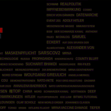
REALPOLITIK
SCHWAB
IMPFNEBENWIRKUNG
COSMO
DATENARCHE
ERICH VON DÄNIKEN
ADOLF HITLER
EVENT 201
MEDIZINISCHE MASKE
IMMUNSYSTEM
K
BSW
DER SCHWARZE KANAL
ANTHONY
SAMUEL
IM DIALOG
FAUCI
ECKERT
AUF DEN SPUREN DER
ALEXANDER VON
ALLMÄCHTIGEN
SARSCOV2
MASKENPFLICHT
MRNA
HT
PROPAGANDA
COUNTY BLUFF
TECHNOLOGIE
RUSSIA
KINDERSCHUTZ
SUCHARIT BHAKDI
RKI-FILES
HEIKO SCHOENING
NIEDERLANDE
BLICHKEIT
MEINUNGSFREIHEIT
JVA BREMERVÖRDE
MRNA-GENTHERAPY
WOLFGANG GREULICH
NORD STREAM
ANGELA MERKEL
CDU
NATO-AKTE
DEMONSTRATIONEN
POLY GRID ANLEITUNG
DAGMAR
ANNALENA BAERBOCK
OUR 2020
NATO UNTERSUCHUNGSAUSSCHUSS
USEN
種TOP
CHINA
DEEP
MORD
SCHWARZER KANAL
GÖTTINGEN
ENWIRKUNGEN
HITLER
BITWIG TUTORIAL
ICIC.LAW
FLUTOPFERHILFE
ELDUNGEN
OLAF SCHOLZ
NEW WORLD ORDER
JOHANNES CLASEN
TIEFER
TOFF
MRNA VACCINE DAMAGE
TÜRKEI
HITLERS FLUCHT
KREBS