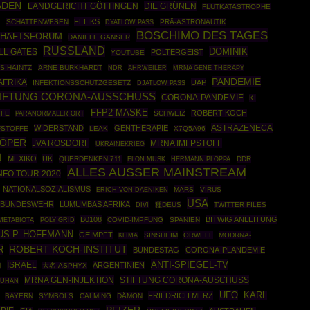
ADEN
DIE GRÜNEN
LANDGERICHT GÖTTINGEN
FLUTKATASTROPHE
M
FELIKS
SCHATTENWESEN
PRÄ-ASTRONAUTIK
DYATLOW PASS
BOSCHIMO DES TAGES
CHAFTSFORUM
DANIELE GANSER
RUSSLAND
DOMINIK
LL GATES
POLTERGEIST
YOUTUBE
S HAINTZ
ARNE BURKHARDT
AHRWEILER
MRNA GENE THERAPY
NDR
PANDEMIE
AFRIKA
UAP
INFEKTIONSSCHUTZGESETZ
DJATLOW PASS
IFTUNG CORONA-AUSSCHUSS
CORONA-PANDEMIE
KI
FFP2 MASKE
ROBERT-KOCH
FFE
SCHWEIZ
PARANORMALER ORT
ASTRAZENECA
WIDERSTAND
GENTHERAPIE
FSTOFFE
LEAK
X7Q5A96
RÖPER
JVA ROSDORF
MRNA IMFPSTOFF
UKRAINEKRIEG
N
MEXIKO
UK
QUERDENKEN 711
HERMANN PLOPPA
DDR
ELON MUSK
ALLES AUSSER MAINSTREAM
NFO TOUR 2020
NATIONALSOZIALISMUS
MARS
VIRUS
ERICH VON DAENIKEN
USA
BUNDESWEHR
LUMUMBAS AFRIKA
種DEUS
TWITTER FILES
DIVI
B0108
BITWIG ANLEITUNG
POLY GRID
COVID-IMPFUNG
SPANIEN
METABIOTA
US P. HOFFMANN
GEIMPFT
SINSHEIM
ORWELL
MODRNA-
KLIMA
ROBERT KOCH-INSTITUT
R
BUNDESTAG
CORONA-PLANDEMIE
ANTI-SPIEGEL-TV
ISRAEL
ARGENTINIEN
M
大名 ASPHYX
MRNA GEN-INJEKTION
STIFTUNG CORONA-AUSCHUSS
UHAN
UFO
KARL
FRIEDRICH MERZ
BAYERN
SYMBOLS
CALMING
DÄMON