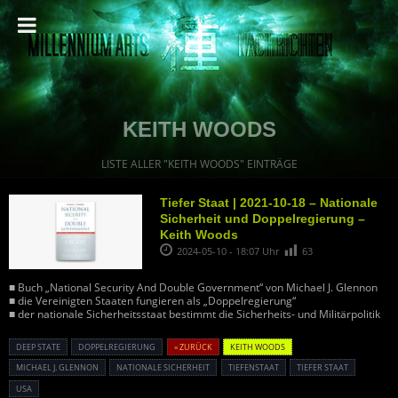
KEITH WOODS
LISTE ALLER "KEITH WOODS" EINTRÄGE
Tiefer Staat | 2021-10-18 – Nationale
Sicherheit und Doppelregierung –
Keith Woods
2024-05-10 - 18:07 Uhr
63
■ Buch „National Security And Double Government“ von Michael J. Glennon
■ die Vereinigten Staaten fungieren als „Doppelregierung“
■ der nationale Sicherheitsstaat bestimmt die Sicherheits- und Militärpolitik
DEEP STATE
DOPPELREGIERUNG
« ZURÜCK
KEITH WOODS
MICHAEL J. GLENNON
NATIONALE SICHERHEIT
TIEFENSTAAT
TIEFER STAAT
USA