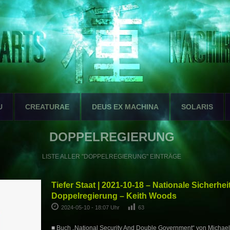
U
CREATURAE
DEUS EX MACHINA
SOLARIS
DOPPELREGIERUNG
LISTE ALLER "DOPPELREGIERUNG" EINTRÄGE
Tiefer Staat | 2021-10-18 – Nationale Sicherhei
Doppelregierung – Keith Woods
2024-05-10 - 18:07 Uhr
63
■ Buch „National Security And Double Government“ von Michael