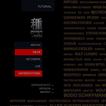
IMPFUNG
DER SCHWARZE KAN
TUTORIAL
MRNA-IN
MRNA-IMPFSCHADEN
種STRE
EU
BSW
INTERVIEW
PFIZER
QUERDENKEN
POL
ANTONIA FISCHER
X7Q5A96
SHADOW PEOPLE
PSIRAM
BUND
STEFAN HO
ANTISEMITISMUS
ASTRAZENECA
SERIE
PROZES
ZENSUR
C
FLUTKATASTROPHE
ARCHIV
MARKUS FIEDLER
HORROR
HILFE
RALF LUDWIG
WEIDEL
MARK
NETZWERK
REVIVAL TOUR
C
MARS
WUHAN
ROGER BITTEL
STREAM 1
ARD
LIVE
DEMONSTRATION
ER
ORWELL
UNTERSTÜTZEN!
BIONTECH
DIR
WIKIMEDIA
TWITTER AKTEN
GEISTER
MASKE
←
WI
DATENSCHUTZ
AKTE
FASCHISMUS
SPD
←
VERSION
WOLF
IMPFSTOFFE
IMPFTOT
←
IMPRINT
BODO SCHIFFMAN
UF
IMFPSTOFF
DRITTES REICH
MYTHEN METZGER
BEATE BAHNER
ALLES AUSSER MAINSTRE