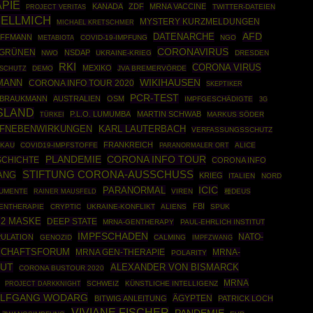
PIE
KANADA
ZDF
MRNA VACCINE
TWITTER-DATEIEN
PROJECT VERITAS
UELLMICH
MYSTERY KURZMELDUNGEN
MICHAEL KRETSCHMER
DATENARCHE
AFD
OFFMANN
COVID-19-IMPFUNG
NGO
METABIOTA
CORONAVIRUS
 GRÜNEN
NSDAP
NWO
UKRAINE-KRIEG
DRESDEN
RKI
CORONA VIRUS
MEXIKO
DEMO
JVA BREMERVÖRDE
RSCHUTZ
WIKIHAUSEN
FMANN
CORONA INFO TOUR 2020
SKEPTIKER
PCR-TEST
 BRAUKMANN
AUSTRALIEN
OSM
IMPFGESCHÄDIGTE
3G
SLAND
P.L.O. LUMUMBA
MARTIN SCHWAB
TÜRKEI
MARKUS SÖDER
PFNEBENWIRKUNGEN
KARL LAUTERBACH
VERFASSUNGSSCHUTZ
FRANKREICH
KAU
COVID19-IMPFSTOFFE
ALICE
PARANORMALER ORT
CORONA INFO TOUR
PLANDEMIE
SCHICHTE
CORONA INFO
STIFTUNG CORONA-AUSSCHUSS
ANG
KRIEG
ITALIEN
NORD
ICIC
PARANORMAL
KUMENTE
RAINER MAUSFELD
VIREN
種DEUS
FBI
ENTHERAPIE
CRYPTIC
UKRAINE-KONFLIKT
ALIENS
SPUK
P2 MASKE
DEEP STATE
MRNA-GENTHERAPY
PAUL-EHRLICH INSTITUT
IMPFSCHADEN
NATO-
PULATION
GENOZID
CALMING
IMPFZWANG
SCHAFTSFORUM
MRNA GEN-THERAPIE
MRNA-
POLARITY
TUT
ALEXANDER VON BISMARCK
CORONA BUSTOUR 2020
MRNA
PROJECT DARKKNIGHT
SCHWEIZ
KÜNSTLICHE INTELLIGENZ
LFGANG WODARG
ÄGYPTEN
BITWIG ANLEITUNG
PATRICK LOCH
VIVIANE FISCHER