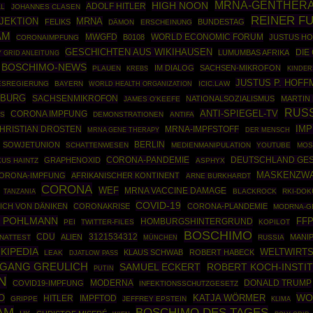
MRNA-GENTHERA
HIGH NOON
ADOLF HITLER
AL
JOHANNES CLASEN
REINER F
JEKTION
MRNA
FELIKS
BUNDESTAG
DÄMON
ERSCHEINUNG
AM
MWGFD
WORLD ECONOMIC FORUM
B0108
JUSTUS H
CORONAIMPFUNG
GESCHICHTEN AUS WIKIHAUSEN
DIE
LUMUMBAS AFRIKA
Y GRID ANLEITUNG
BOSCHIMO-NEWS
IM DIALOG
SACHSEN-MIKROFON
PLAUEN
KREBS
KINDE
JUSTUS P. HOF
ESREGIERUNG
BAYERN
WORLD HEALTH ORGANIZATION
ICIC.LAW
MBURG
SACHSENMIKROFON
NATIONALSOZIALISMUS
MARTIN
JAMES O'KEEFE
RUS
ANTI-SPIEGEL-TV
CORONA IMPFUNG
S
DEMONSTRATIONEN
ANTIFA
IM
HRISTIAN DROSTEN
MRNA-IMPFSTOFF
MRNA GENE THERAPY
DER MENSCH
BERLIN
SOWJETUNION
SCHATTENWESEN
MEDIENMANIPULATION
YOUTUBE
MOS
CORONA-PANDEMIE
DEUTSCHLAND GE
GRAPHENOXID
US HAINTZ
ASPHYX
MASKENZW
ORONA-IMPFUNG
AFRIKANISCHER KONTINENT
ARNE BURKHARDT
CORONA
WEF
MRNA VACCINE DAMAGE
BLACKROCK
RKI-DO
TANZANIA
COVID-19
ICH VON DÄNIKEN
CORONAKRISE
CORONA-PLANDEMIE
MODRNA-G
K POHLMANN
HOMBURGSHINTERGRUND
FF
PEI
TWITTER-FILES
KOPILOT
BOSCHIMO
CDU
3121534312
ALIEN
MANI
NATTEST
MÜNCHEN
RUSSIA
KIPEDIA
WELTWIRT
KLAUS SCHWAB
ROBERT HABECK
LEAK
DJATLOW PASS
GANG GREULICH
SAMUEL ECKERT
ROBERT KOCH-INSTI
PUTIN
N
MODERNA
DONALD TRUMP
COVID19-IMPFUNG
INFEKTIONSSCHUTZGESETZ
WO
O
HITLER
IMPFTOD
KATJA WÖRMER
GRIPPE
JEFFREY EPSTEIN
KLIMA
AM
BOSCHIMO DES TAGES