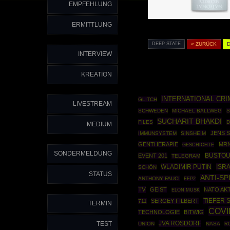
EMPFEHLUNG
ERMITTLUNG
DEEP STATE
« ZURÜCK
INTERVIEW
KREATION
INTERNATIONAL CRI
GLITCH
LIVESTREAM
SCHWEDEN
MICHAEL BALLWEG
S
SUCHARIT BHAKDI
FILES
D
MEDIUM
JENS 
IMMUNSYSTEM
SINSHEIM
GENTHERAPIE
MRN
GESCHICHTE
SONDERMELDUNG
BUSTO
EVENT 201
TELEGRAM
WLADIMIR PUTIN
ISR
SCHÖN
STATUS
ANTI-SP
ANTHONY FAUCI
FFP2
TV
GEIST
NATO AK
ELON MUSK
TIEFER 
SERGEY FILBERT
711
TERMIN
COVI
TECHNOLOGIE
BITWIG
JVA ROSDORF
TEST
UNION
NASA
R