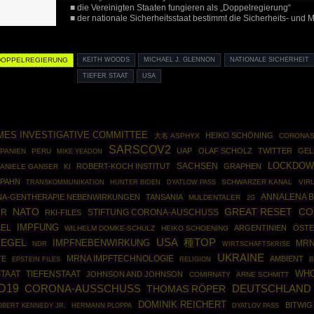
■ die Vereinigten Staaten fungieren als „Doppelregierung“
■ der nationale Sicherheitsstaat bestimmt die Sicherheits- und Mil
DOPPELREGIERUNG
KEITH WOODS
MICHAEL J. GLENNON
NATIONALE SICHERHEIT
TIEFER STAAT
USA
MES INVESTIGATIVE COMMITTEE
HEIKO SCHÖNING
大名 ASPHYX
CORONAS
SARSCOV2
UAP
OLAF SCHOLZ
TWITTER
GEL
PANIEN
PERU
MIKE YEADON
SACHSEN
LOCKDOW
ROBERT-KOCH INSTITUT
GRAPHEN
ANIELE GANSER
KI
SPAHN
SCHWARZER KANAL
VIR
TRANSKOMMUNIKATION
HUNTER BIDEN
DYATLOW PASS
ANNALENA 
A-GENTHERAPIE NEBENWIRKUNGEN
TANSANIA
MULDENTALER
2G
NATO
GREAT RESET
CO
UR
STIFTUNG CORONA-AUSCHUSS
RKI-FILES
AEL
IMPFUNG
ARGENTINIEN
ÖSTE
WILHELM DOMKE-SCHULZ
HEIKO SCHOENING
USA
種TOP
IEGEL
IMPFNEBENWIRKUNG
MRN
WIRTSCHAFTSKRISE
NDR
UKRAINE
MRNA IMPFTECHNOLOGIE
TE
AMBIENT
EPSTEIN FILES
B
RELIGION
WH
STAAT
TIEFENSTAAT
JOHNSON AND JOHNSON
COMIRNATY
ARNE SCHMITT
D19
CORONA-AUSSCHUSS
THOMAS RÖPER
DEUTSCHLAND
DOMINIK REICHERT
BITWIG
OBERT KENNEDY JR.
HERMANN PLOPPA
DYATLOV PASS