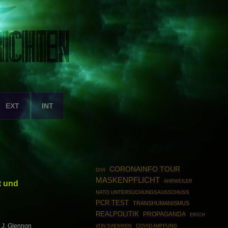
EXT
INT
CORONAINFO TOUR
DIVI
MASKENPFLICHT
AHRWEILER
t und
NATO UNTERSUCHUNGSAUSSCHUSS
PCR TEST
TRANSHUMANISMUS
REALPOLITIK
PROPAGANDA
ERICH
 J. Glennon
COVID-IMPFUNG
VON DAENIKEN