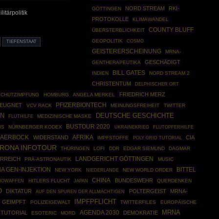
NORD STREAM
RKI-
GÖTTINGEN
itärpolitik
PROTOKOLLE
KLIMAWANDEL
COUNTY BLUFF
ÜBERSTERBLICHKEIT
GEOPOLITIK
COSMO
TIEFENSTAAT
GEISTERERSCHEINUNG
MRNA-
GESCHÄDIGT
GENTHERAPEUTIKA
BILL GATES
INDIEN
NORD STREAM 2
CHRISTENTUM
DELPHISCHER ORT
FRIEDRICH MERZ
CHUTZIMPFUNG
HOMBURG
ANGELA MERKEL
PFIZERBIONTECH
EUGNET
VCV RACK
MEINUNGSFREIHEIT
TWITTER
DEUTSCHE GESCHICHTE
N
MEDIZINISCHE MASKE
FLUTHILFE
BUSTOUR 2020
US
NÜRNBERGER KODEX
UKRAINEKRIEG
FLUTOPFERHILFE
BAERBOCK
AFRIKA
WIDERSTAND
CIA
IMPFSTOFFE
POLY GRID TUTORIAL
RONA INFOTOUR
THÜRINGEN
LOFI
DDR
EDGAR SIEMUND
DAGMAR
RREICH
LANDGERICHT GÖTTINGEN
PRÄ-ASTRONAUTIK
MUSIC
A GEN-INJEKTION
BITTEL
NEW YORK
NEW WORLD ORDER
NIEDERLANDE
CHINA
BUNDESWEHR
IOWAFFEN
HITLERS FLUCHT
QUERDENKEN
JAPAN
O
DIKTATUR
POLTERGEIST
MRNA-
AUF DEN SPUREN DER ALLMÄCHTIGEN
IMPFPFLICHT
GEIMPFT
POLIZEIGEWALT
TWITTERFILES
EUROPÄISCHE
MRNA
AGENDA 2030
 TUTORIAL
DEMOKRATIE
ESOTERIC
MORD