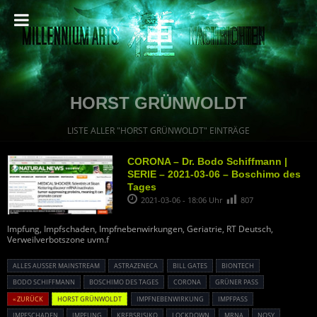
HORST GRÜNWOLDT
LISTE ALLER "HORST GRÜNWOLDT" EINTRÄGE
CORONA – Dr. Bodo Schiffmann |
SERIE – 2021-03-06 – Boschimo des
Tages
2021-03-06 - 18:06 Uhr
807
Impfung, Impfschaden, Impfnebenwirkungen, Geriatrie, RT Deutsch,
Verweilverbotszone uvm.f
ALLES AUSSER MAINSTREAM
ASTRAZENECA
BILL GATES
BIONTECH
BODO SCHIFFMANN
BOSCHIMO DES TAGES
CORONA
GRÜNER PASS
« ZURÜCK
HORST GRÜNWOLDT
IMPFNEBENWIRKUNG
IMPFPASS
IMPFSCHADEN
IMPFUNG
KREBSRISIKO
LOCKDOWN
MRNA
NOSY