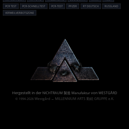
PCR TEST
PCR-SCHNELLTEST
PCR-TEST
PFIZER
RT DEUTSCH
RUSSLAND
VERWEILVERBOTSZONE
Powered By :
Hergestellt in der
von
NICHTRAUM 製造 Manufaktur
WESTGÅRD
Westgård
MILLENNIUM ARTS 勤続 GRUPPE e.K.
© 1994-2026
→