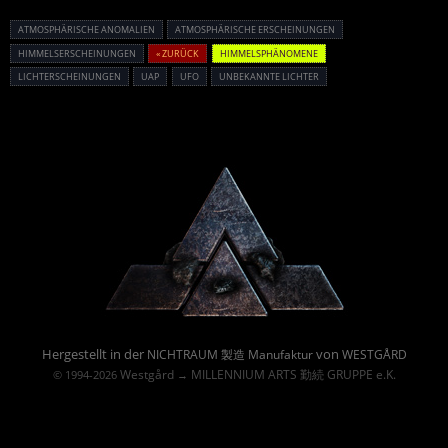
ATMOSPHÄRISCHE ANOMALIEN
ATMOSPHÄRISCHE ERSCHEINUNGEN
HIMMELSERSCHEINUNGEN
« ZURÜCK
HIMMELSPHÄNOMENE
LICHTERSCHEINUNGEN
UAP
UFO
UNBEKANNTE LICHTER
Powered By :
Hergestellt in der
von
NICHTRAUM 製造 Manufaktur
WESTGÅRD
Westgård
MILLENNIUM ARTS 勤続 GRUPPE e.K.
© 1994-2026
→