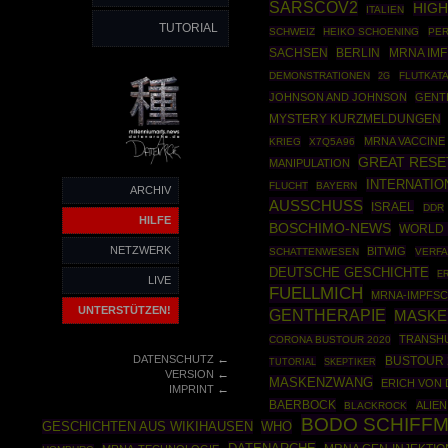
SARSCOV2
HIG
ITALIEN
TUTORIAL
SCHWEIZ
HEIKO SCHOENING
PE
SACHSEN
BERLIN
MRNA IM
DEMONSTRATIONEN
FLUTKAT
2G
JOHNSON AND JOHNSON
GENT
MYSTERY KURZMELDUNGEN
MRNA VACCINE
KRIEG
X7Q5A96
GREAT RESE
MANIPULATION
INTERNATIO
FLUCHT
BAYERN
ARCHIV
AUSSCHUSS
ISRAEL
DDR
HILFE
BOSCHIMO-NEWS
WORLD 
NETZWERK
BITWIG
SCHATTENWESEN
VERF
DEUTSCHE GESCHICHTE
E
LIVE
FUELLMICH
MRNA-IMPFS
UNTERSTÜTZEN!
GENTHERAPIE
MASKE
TRANSH
CORONA BUSTOUR 2020
←
DATENSCHUTZ
BUSTOUR 
TUTORIAL
SKEPTIKER
←
VERSION
MASKENZWANG
ERICH VON 
←
IMPRINT
BAERBOCK
ALIEN
BLACKROCK
BODO SCHIFF
GESCHICHTEN AUS WIKIHAUSEN
WHO