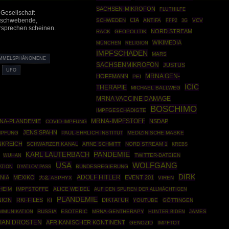
SACHSEN-MIKROFON
FLUTHILFE
 Gesellschaft
CIA
r schwebende,
SCHWEDEN
ANTIFA
FFP2
VCV
3G
rsprechen scheinen.
NORD STREAM
RACK
GEOPOLITIK
WIKIMEDIA
MÜNCHEN
RELIGION
IMPFSCHADEN
MARS
IMMELSPHÄNOMENE
SACHSENMIKROFON
JUSTUS
UFO
MRNA GEN-
HOFFMANN
PEI
ICIC
THERAPIE
MICHAEL BALLWEG
MRNA VACCINE DAMAGE
BOSCHIMO
IMPFGESCHÄDIGTE
NA-PLANDEMIE
MRNA-IMPFSTOFF
NSDAP
COVID-IMPFUNG
JENS SPAHN
MPFUNG
PAUL-EHRLICH INSTITUT
MEDIZINISCHE MASKE
NKREICH
SCHWARZER KANAL
ARNE SCHMITT
NORD STREAM 1
KREBS
PANDEMIE
KARL LAUTERBACH
TWITTER-DATEIEN
WUHAN
USA
WOLFGANG
ATION
BUNDESREGIERUNG
DYATLOV PASS
DIRK
ADOLF HITLER
NIA
MEXIKO
EVENT 201
大名 ASPHYX
VIREN
HEIM
IMPFSTOFFE
ALICE WEIDEL
AUF DEN SPUREN DER ALLMÄCHTIGEN
PLANDEMIE
NION
RKI-FILES
DIKTATUR
KI
YOUTUBE
GÖTTINGEN
RUSSIA
ESOTERIC
MRNA-GENTHERAPY
JAMES
MMUNIKATION
HUNTER BIDEN
IAN DROSTEN
AFRIKANISCHER KONTINENT
GENOZID
IMPFTOT