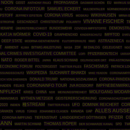
H NOON
PROPAGANDA
GEIST
EU
ANTHONY FAUCI
DAGMAR SCHÖN
MARKUS S
CORONA INFOTOUR
SAMUEL ECKERT
RU
MULDENTALER
NÜRNBERGER 
WIKIHAUSEN
CORONA VIRUS
FPSTOFF
JEFFREY EPSTEIN
MOSKAU
MRNA-
VIVIANE FISCHER
T
GESCHÄDIGT
CHRISTENTUM
ASTROPHE
POLARITY
DEMONSTRA
HERAPIE
BUNDESWEHR
ÜBERSTERBLICHKEIT
COVID19-IMPFSTOFFE
COVID-19
KATJA WÖRMER
IMPFTOD
GRAPHENOXID
KINDERSCHUTZ
DYAT
DEEP STATE
ASTRAZENECA
MODRNA-GENTHERAPIE
NWO
FLUTOPFERHILFE
EL
T
AMBIENT
BITWIG ANLEITUNG
ZDF
IM DIALOG
GELEUGNET
NASA
NG
KLIMA
NAL CRIMES INVESTIGATIVE COMMITTEE
PFIZERBIONTECH
LOFI
UKRAI
NATO
ROGER BITTEL
KLAUS SCHWAB
PRÄ-ASTRONA
JAPAN
DELPHISCHER ORT
ECONOMIC FORUM
FASCHISMUS
POLTERGEIST
PATRICK L
TWITTER FILES
WIKIPEDIA
SUCHARIT BHAKDI
ASSUNGSSCHUTZ
CORONAIMPF
MIKE YEADON
DONALD TRUMP
CORONA-PANDEM
NATIONALSOZIALISMUS
RICH VON DAENIKEN
CORONAINFO TOUR
IMPFNEBENWIRK
JVA ROSDORF
CHADEN
FELIKS
NPFLICHT
WOLFGANG WODAR
CHINA
KRIEG
MEINUNGSFREIHEIT
NDR
MYTHEN METZGER
UMANISMUS
GEISTERERSCHEINUNG
CORONASCHUTZIMP
種STREAM
COR
UFO
DOMINIK REICHERT
2020
INDIEN
TWITTER-FILES
ALLES AUSS
DÄNIKEN
KANADA
UAP
VIRUS
TÜRKEI
JOHANNES CLASEN
C
PFIZER
CORONA-IMPFUNG
TIEFENSTAAT
LANDGERICHT GÖTTINGEN
MANN
THOMAS RÖPER
MARTIN SCHWAB
SPD
TW
DER SCHWARZE KANAL