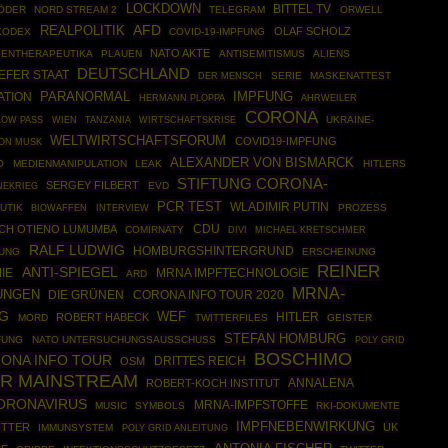
LOCKDOWN
BITTEL TV
ÖDER
NORD STREAM 2
TELEGRAM
ORWELL
REALPOLITIK
AFD
OLAF SCHOLZ
KODEX
COVID-19-IMPFUNG
NATO AKTE
GENTHERAPEUTIKA
PLAUEN
ANTISEMITISMUS
ALIENS
DEUTSCHLAND
IEFER STAAT
SERIE
MASKENATTEST
DER MENSCH
PARANORMAL
TION
IMPFUNG
HERMANN PLOPPA
AHRWEILER
CORONA
WIRTSCHAFTSKRISE
UKRAINE-
LOW PASS
WIEN
TANZANIA
WELTWIRTSCHAFTSFORUM
COVID19-IMPFUNG
ON MUSK
ALEXANDER VON BISMARCK
O
MEDIENMANIPULATION
LEAK
HITLERS
STIFTUNG CORONA-
SERGEY FILBERT
NEKRIEG
EVD
PCR TEST
WLADIMIR PUTIN
UTIK
BIOWAFFEN
PROZESS
INTERVIEW
CDU
OCH OTIENO LUMUMBA
COMIRNATY
DIVI
MICHAEL KRETSCHMER
RALF LUDWIG
HOMBURGSHINTERGRUND
UNG
ERSCHEINUNG
REINER
ANTI-SPIEGEL
IE
MRNA IMPFTECHNOLOGIE
ARD
MRNA-
UNGEN
DIE GRÜNEN
CORONA INFO TOUR 2020
G
WEF
HITLER
ROBERT HABECK
MORD
TWITTERFILES
GEISTER
STEFAN HOMBURG
FUNG
NATO UNTERSUCHUNGSAUSSCHUSS
POLY GRID
BOSCHIMO
ONA INFO TOUR
DRITTES REICH
OSM
ER MAINSTREAM
ANNALENA
ROBERT-KOCH INSTITUT
ORONAVIRUS
MRNA-IMPFSTOFFE
MUSIC
SYMBOLS
RKI-DOKUMENTE
IMPFNEBENWIRKUNG
ITTER
UK
IMMUNSYSTEM
POLY GRID ANLEITUNG