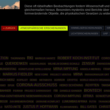
Diese oft rätselhaften Beobachtungen fordern Wissenschaft und
gleichermaßen heraus. Besonders mysteriös sind Berichte übe
formverändernde Objekte, die physikalischen Gesetzen zu wide
« ZURÜCK
ATMOSPHÄRISCHE ERSCHEINUNGEN
HIMMELSERSCHEINUNGEN
H
LICHTERSCHEINUNGEN
UAP
RKI
ROBERT KOCH-INSTITUT
KTION
CORO
THÜRINGEN
MARKUS HAINTZ
ZENSUR
QUERDENKEN
LE
WILHELM DOMKE-SCHULZ
ZWANGSI
NIEDERLANDE
MRNA IMPFUNG
BUNDESTAG
FRA
KÜNSTLICHE INTELLIGENZ
ANGELA MERKEL
MARKUS FIEDLER
MRNA
Y
NEW YORK
PROJECT VERITAS
PARANORMALER ORT
RICH MERZ
KOPILOT
DEMO
HORROR
CRYPTIC
WORLD HEALTH ORGANIZ
METABIOTA
CORONA-AUSSCHUSS
ÄGYPTEN
HEIKO SCHÖNING
TANSA
OSMO
SPUK
BIONTECH
 BAHNER
FBI
PSIRAM
PROJECT DARKKNIGHT
DANIELE GANSER
SINS
AFRIKA
RNA-GENTHERAPIE NEBENWIRKUNGEN
CORONA IMPFUNG
SOWJETU
B0108
LUMUMBAS AFRIKA
JVA BREMERVÖRDE
UKRAINE-KONFLIKT
PUTIN
TRANSKO
JUSTUS P. HOFFMANN
NATO-AKTE
CHRIST
BILL GATES
LD
KLIMAWANDEL