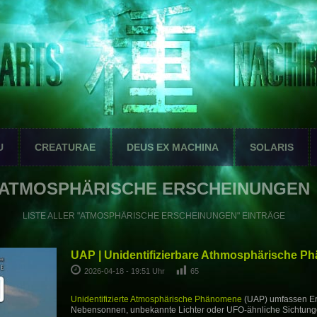
U
CREATURAE
DEUS EX MACHINA
SOLARIS
ATMOSPHÄRISCHE ERSCHEINUNGEN
LISTE ALLER "ATMOSPHÄRISCHE ERSCHEINUNGEN" EINTRÄGE
UAP | Unidentifizierbare Athmosphärische 
2026-04-18 - 19:51 Uhr
65
Unidentifizierte Atmosphärische Phänomene
(UAP) umfassen Er
Nebensonnen, unbekannte Lichter oder UFO-ähnliche Sichtung