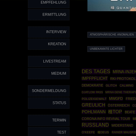
EMPFEHLUNG
ERMITTLUNG
INTERVIEW
ATMOSPHÄRISCHE ANOMALIEN
KREATION
UNBEKANNTE LICHTER
LIVESTREAM
DES TAGES
MRNA-INJE
MEDIUM
IMPFPFLICHT
RKI-PROTOKOL
DEMOKRATIE
GLITCH
CALMING
SONDERMELDUNG
MRNA GENE THERAP
DJATLOW PASS
MWGFD
FRIED
POLIZEIGEWALT
STATUS
GREULICH
ÖSTERREICH
C
POHLMANN
種TOP
BEATE
CORONA INFO REVIVAL TOUR
M
TERMIN
RUSSLAND
WIDERSTAND
TEST
O'KEEFE
種DEUS
RAINER MAUSFE