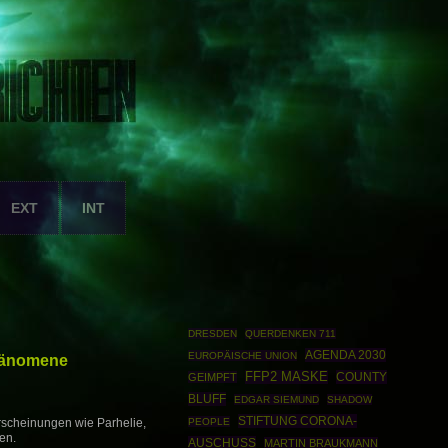
EXT
INT
DRESDEN
QUERDENKEN 711
AGENDA 2030
EUROPÄISCHE UNION
Phänomene
FFP2 MASKE
COUNTY
GEIMPFT
BLUFF
EDGAR SIEMUND
SHADOW
STIFTUNG CORONA-
PEOPLE
scheinungen wie Parhelie,
en.
AUSCHUSS
MARTIN BRAUKMANN