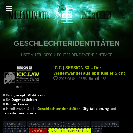
GESCHLECHTERIDENTITÄTEN
LISTE ALLER "GESCHLECHTERIDENTITÄTEN" EINTRÄGE
ICIC | SESSION 33 – Der
Weltenwandel aus spiritueller Sicht
2023-06-04 - 15:56 Uhr
186
■ Prof.
Joseph Molitorisz
■ RA
Dagmar Schön
■
Robin Kaiser
■ Familienverbände,
Geschlechteridentitäten
,
Digitalisierung
und
Transhumanismus
BEWUSSTSEIN
BEWUSSTSEINSEBENEN
DAGMAR SCHÖN
DIGITALISIERUNG
GESCHLECHTER
« ZURÜCK
GESCHLECHTERIDENTITÄTEN
ICIC