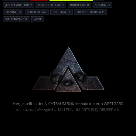
JOSEPH MOLITORISZ
REINER FUELLMICH
ROBIN KAISER
SESSION 33
SITZUNG 33
SPIRITUALITÄT
SPIRITUALITY
TRANSHUMANISMUS
WELTENWANDEL
WOKE
Powered By :
Hergestellt in der
von
NICHTRAUM 製造 Manufaktur
WESTGÅRD
Westgård
MILLENNIUM ARTS 勤続 GRUPPE e.K.
© 1994-2026
→