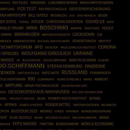
RKI-FILES
TANSANIA
LUMUMBAS AFRIKA
MRNA-IMPFSCHADEN
EKRIEG
PCR TEST
IMPFUNG
RKI-PROTOKOLLE
GEISTERERSCHEINUNG
RNA IMFPSTOFF
BILL GATES
IM DIALOG
B0108
DIVI
DER MENSCH
COVID-19
EP STATE
HITLER
CHRISTIAN DROSTEN
TÜRKEI
WIEN
BOSCHIMO
MRNA
ONALD TRUMP
ADOLF
GRIPPE
SKEPTIKER
WIKIHAUSEN
LOCKDOWN
 SPAHN
CIA
IMPFGESCHÄDIGTE
SOWJETUNION
NWESEN
IMMUNSYSTEM
IMPFTOT
MICHAEL KRETSCHMER
CORONA
AFD
TSCHAFTSFORUM
GEISTER
PAUL-EHRLICH INSTITUT
WOLFGANG GREULICH
UKRAINE
I-SPIEGEL
MWGFD
MARTIN SCHWAB
BLACKROCK
COVID-IMPFUNG
ALIENS
3G
DO SCHIFFMANN
PANDEMIE
STEFAN HOMBURG
RUSSLAND
DENKEN
NATO AKTE
FRANKREICH
TWITTER-FILES
RKI
STUS HOFFMANN
AMBIENT
COMIRNATY
NORD STREAM 2
MARS
IMPFUNG
PD
MRNA-TECHNOLOGIE
DELPHISCHER ORT
GESCHICHTEN AUS WIKIHAUSEN
SEN
AUF DEN SPUREN DER
ROBERT-KOCH INSTITUT
BITWIG
NDEL
DEMO
PROJECT VERITAS
AFRIKA
ROGER BITTEL
N
JAMES O'KEEFE
TWITTER-DATEIEN
METABIOTA
BUSTOUR 2020
ROFON
MEXIKO
VIREN
SPANIEN
BUNDESREGIERUNG
TAAT
OLAF SCHOLZ
MRNA-
MORD
HITLERS FLUCHT
RKI-DOKUMENTE
FFP2 MASKE
WORLD ECONOMIC
TWITTER
BUNDESWEHR
 MASKE