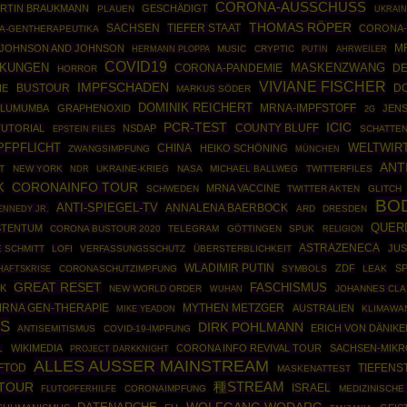
CORONA-AUSSCHUSS
RTIN BRAUKMANN
GESCHÄDIGT
PLAUEN
UKRAIN
THOMAS RÖPER
SACHSEN
TIEFER STAAT
CORONA-
A-GENTHERAPEUTIKA
M
JOHNSON AND JOHNSON
HERMANN PLOPPA
MUSIC
CRYPTIC
PUTIN
AHRWEILER
COVID19
RKUNGEN
MASKENZWANG
CORONA-PANDEMIE
DE
HORROR
VIVIANE FISCHER
IMPFSCHADEN
BUSTOUR
D
IE
MARKUS SÖDER
DOMINIK REICHERT
O LUMUMBA
GRAPHENOXID
MRNA-IMPFSTOFF
JENS
2G
ICIC
PCR-TEST
COUNTY BLUFF
TUTORIAL
NSDAP
EPSTEIN FILES
SCHATTE
PFPFLICHT
CHINA
WELTWIR
HEIKO SCHÖNING
ZWANGSIMPFUNG
MÜNCHEN
ANT
T
NEW YORK
UKRAINE-KRIEG
NASA
MICHAEL BALLWEG
TWITTERFILES
NDR
K
CORONAINFO TOUR
MRNA VACCINE
SCHWEDEN
TWITTER AKTEN
GLITCH
BO
ANTI-SPIEGEL-TV
ANNALENA BAERBOCK
ENNEDY JR.
ARD
DRESDEN
QUER
STENTUM
CORONA BUSTOUR 2020
TELEGRAM
GÖTTINGEN
SPUK
RELIGION
ASTRAZENECA
JU
 SCHMITT
LOFI
VERFASSUNGSSCHUTZ
ÜBERSTERBLICHKEIT
WLADIMIR PUTIN
ZDF
S
HAFTSKRISE
CORONASCHUTZIMPFUNG
SYMBOLS
LEAK
GREAT RESET
FASCHISMUS
K
NEW WORLD ORDER
JOHANNES CLA
WUHAN
RNA GEN-THERAPIE
MYTHEN METZGER
AUSTRALIEN
KLIMAWA
MIKE YEADON
ES
DIRK POHLMANN
ERICH VON DÄNIKE
ANTISEMITISMUS
COVID-19-IMPFUNG
WIKIMEDIA
CORONA INFO REVIVAL TOUR
SACHSEN-MIK
L
PROJECT DARKKNIGHT
ALLES AUSSER MAINSTREAM
FTOD
TIEFENS
MASKENATTEST
TOUR
種STREAM
ISRAEL
CORONAIMPFUNG
MEDIZINISCHE
FLUTOPFERHILFE