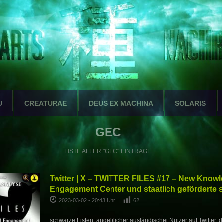
U
CREATURAE
DEUS EX MACHINA
SOLARIS
GEC
LISTE ALLER "GEC" EINTRÄGE
Twitter | X – TWITTER FILES #17 – New Knowl
Engagement Center und staatlich geförderte 
2023-03-02 - 20:43 Uhr
62
schwarze Listen, angeblicher ausländischer Nutzer auf Twitter, 