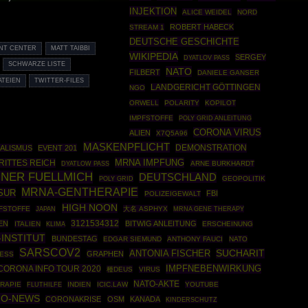
INJEKTION
ALICE WEIDEL
NORD
ROBERT HABECK
STREAM 1
DEUTSCHE GESCHICHTE
NT CENTER
MATT TAIBBI
WIKIPEDIA
SERGEY
DYATLOV PASS
SCHWARZE LISTE
NATO
FILBERT
DANIELE GANSER
ATEIEN
TWITTER-FILES
LANDGERICHT GÖTTINGEN
NGO
ORWELL
POLARITY
KOPILOT
IMPFSTOFFE
POLY GRID ANLEITUNG
CORONA VIRUS
ALIEN
X7Q5A96
MASKENPFLICHT
DEMONSTRATION
IALISMUS
EVENT 201
MRNA IMPFUNG
RITTES REICH
ARNE BURKHARDT
DYATLOW PASS
INER FUELLMICH
DEUTSCHLAND
POLY GRID
GEOPOLITIK
MRNA-GENTHERAPIE
SUR
FBI
POLIZEIGEWALT
HIGH NOON
PFSTOFFE
大名 ASPHYX
MRNA GENE THERAPY
JAPAN
3121534312
EN
BITWIG ANLEITUNG
ITALIEN
ERSCHEINUNG
KLIMA
INSTITUT
BUNDESTAG
EDGAR SIEMUND
ANTHONY FAUCI
NATO
SARSCOV2
ANTONIA FISCHER
SUCHARIT
GRAPHEN
ESS
IMPFNEBENWIRKUNG
CORONA INFO TOUR 2020
種DEUS
VIRUS
NATO-AKTE
RAPIE
INDIEN
ICIC.LAW
YOUTUBE
FLUTHILFE
MO-NEWS
CORONAKRISE
OSM
KANADA
KINDERSCHUTZ