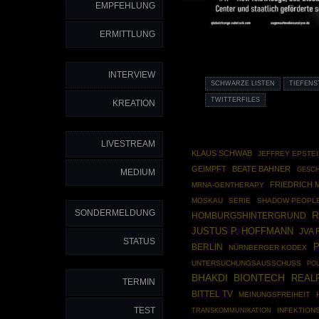
EMPFEHLUNG
ERMITTLUNG
INTERVIEW
SCHWARZE LISTEN
TIEFENS
TWITTERFILES
KREATION
LIVESTREAM
KLAUS SCHWAB
JEFFREY EPSTE
GEIMPFT
BEATE BAHNER
GESCH
MEDIUM
FRIEDRICH 
MRNA-GENTHERAPY
MOSKAU
SERIE
SHADOW PEOPL
SONDERMELDUNG
R
HOMBURGSHINTERGRUND
JUSTUS P. HOFFMANN
JVA
STATUS
BERLIN
NÜRNBERGER KODEX
UNTERSUCHUNGSAUSSCHUSS
POL
BIONTECH
BHAKDI
REALP
TERMIN
BITTEL TV
MEINUNGSFREIHEIT
TEST
INFEKTION
TRANSKOMMUNIKATION