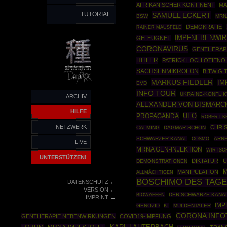
AFRIKANISCHER KONTINENT
MA
TUTORIAL
SAMUEL ECKERT
BSW
MRN
DEMOKRATIE
RAINER MAUSFELD
IMPFNEBENWI
GELEUGNET
CORONAVIRUS
GENTHERAP
HITLER
PATRICK LOCH OTIEN
SACHSENMIKROFON
BITWIG 
MARKUS FIEDLER
IM
EVD
INFO TOUR
UKRAINE-KONFLIK
ARCHIV
ALEXANDER VON BISMARC
HILFE
UFO
PROPAGANDA
ROBERT K
NETZWERK
CHRI
CALMING
DAGMAR SCHÖN
SCHWARZER KANAL
COSMO
ARNE
LIVE
MRNA GEN-INJEKTION
WIRTSC
UNTERSTÜTZEN!
DIKTATUR
U
DEMONSTRATIONEN
M
MANIPULATION
ALLMÄCHTIGEN
BOSCHIMO DES TAG
←
DATENSCHUTZ
←
VERSION
BIOWAFFEN
DER SCHWARZE KANA
←
IMPRINT
IMP
GENOZID
KI
MULDENTALER
CORONA INFO
GENTHERAPIE NEBENWIRKUNGEN
COVID19-IMPFUNG