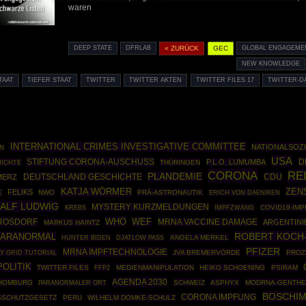
waren
DEEP STATE
DFRLAB
« ZURÜCK
GEC
GLOBAL ENGAGEME
NEW KNOWLEDGE
TAAT
TIEFER STAAT
TWITTER
TWITTER AKTEN
TWITTER FILES 17
TWITTER-D
INTERNATIONAL CRIMES INVESTIGATIVE COMMITTEE
NATIONALSOZ
IN
USA
STIFTUNG CORONA-AUSCHUSS
D
P.L.O. LUMUMBA
ICHTE
THÜRINGEN
CORONA
RE
PLANDEMIE
DEUTSCHLAND GESCHICHTE
CDU
MERZ
ZEN
KATJA WÖRMER
FELIKS
E
NWO
PRÄ-ASTRONAUTIK
ERICH VON DAENIKEN
ALF LUDWIG
MYSTERY KURZMELDUNGEN
IMPFZWANG
COVID19-IM
KREBS
WHO
 ROSDORF
WEF
MRNA VACCINE DAMAGE
ARGENTINI
MARKUS HAINTZ
ROBERT KOCH-
PARANORMAL
ANGELA MERKEL
HUNTER BIDEN
DJATLOW PASS
PFIZER
MRNA IMPFTECHNOLOGIE
Y GRID TUTORIAL
JVA BREMERVÖRDE
PROZ
OLITIK
TWITTER FILES
FFP2
MEDIENMANIPULATION
HEIKO SCHOENING
PSIRAM
AGENDA 2030
HOMBURG
SCHWEIZ
ASPHYX
MODRNA-GENTHE
PARANORMALER ORT
BOSCHI
CORONA IMPFUNG
SSCHUTZGESETZ
PERU
WILHELM DOMKE-SCHULZ