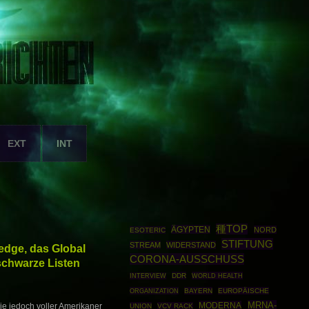
EXT
INT
種TOP
ÄGYPTEN
NORD
ESOTERIC
STIFTUNG
STREAM
WIDERSTAND
edge, das Global
CORONA-AUSSCHUSS
schwarze Listen
DDR
WORLD HEALTH
INTERVIEW
ORGANIZATION
BAYERN
EUROPÄISCHE
MRNA-
MODERNA
die jedoch voller Amerikaner
UNION
VCV RACK