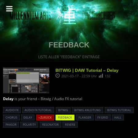
FEEDBACK
LISTE ALLER "FEEDBACK" EINTRÄGE
BITWIG | DAW Tutorial – Delay
2021-03-17 - 22:59 Uhr
132
Delay
is your friend – Bitwig / Audio FX tutorial
AUDIO FX
AUDIO FX TUTORIAL
BITWIG
BITWIG ANLEITUNG
BITWIG TUTORIAL
CHORUS
DELAY
« ZURÜCK
FEEDBACK
FLANGER
FX GRID
HALL
PHASOR
POLARITY
RESONATOR
REVERB