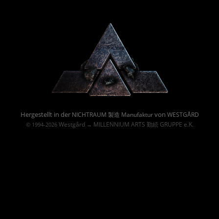
Powered By :
Hergestellt in der
von
NICHTRAUM 製造 Manufaktur
WESTGÅRD
Westgård
MILLENNIUM ARTS 勤続 GRUPPE e.K.
© 1994-2026
→