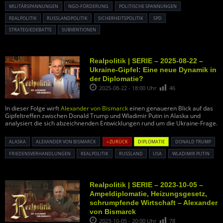
MILITÄRSPANNUNGEN
NGO-FÖRDERUNG
POLITISCHE SPANNUNGEN
REALPOLITIK
RUSSLANDPOLITIK
SICHERHEITSPOLITIK
SPD
STRATEGIEDEBATTE
SUBVENTIONEN
Realpolitik | SERIE – 2025-08-22 –
Ukraine-Gipfel: Eine neue Dynamik in
der Diplomatie?
2025-08-22 - 18:00 Uhr
46
In dieser Folge wirft
Alexander von Bismarck
einen genaueren Blick auf das
Gipfeltreffen zwischen Donald Trump und Wladimir Putin in Alaska und
analysiert die sich abzeichnenden Entwicklungen rund um die Ukraine-Frage.
ALASKA
ALEXANDER VON BISMARCK
« ZURÜCK
DIPLOMATIE
DONALD TRUMP
FRIEDENSVERHANDLUNGEN
REALPOLITIK
RUSSLAND
USA
WLADIMIR PUTIN
Realpolitik | SERIE – 2023-10-05 –
Ampeldiplomatie, Heizungsgesetz,
schrumpfende Wirtschaft – Alexander
von Bismarck
2023-10-05 - 20:00 Uhr
78