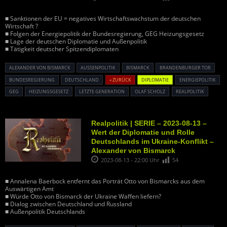
■ Sanktionen der EU = negatives Wirtschaftswachstum der deutschen
Wirtschaft ?
■ Folgen der Energiepolitik der Bundesregierung, GEG Heizungsgesetz
■ Lage der deutschen Diplomatie und Außenpolitik
■ Tätigkeit deutscher Spitzendiplomaten
ALEXANDER VON BISMARCK
AUSSENPOLITIK
BISMARCK
BRANDENBURGER TOR
BUNDESREGIERUNG
DEUTSCHLAND
« ZURÜCK
DIPLOMATIE
ENERGIEPOLITIK
GEG
HEIZUNGSGESETZ
LETZTE GENERATION
OLAF SCHOLZ
REALPOLITIK
Realpolitik | SERIE – 2023-08-13 –
Wert der Diplomatie und Rolle
Deutschlands im Ukraine-Konflikt –
Alexander von Bismarck
2023-08-13 - 22:00 Uhr
54
■ Annalena Baerbock entfernt das Porträt Otto von Bismarcks aus dem
Auswärtigen Amt
■ Würde Otto von Bismarck der Ukraine Waffen liefern?
■ Dialog zwischen Deutschland und Russland
■ Außenpolitik Deutschlands