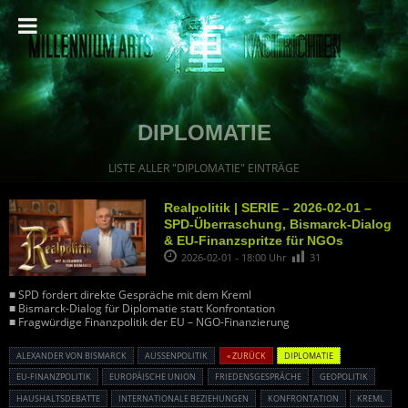
DIPLOMATIE
LISTE ALLER "DIPLOMATIE" EINTRÄGE
Realpolitik | SERIE – 2026-02-01 –
SPD-Überraschung, Bismarck-Dialog
& EU-Finanzspritze für NGOs
2026-02-01 - 18:00 Uhr
31
■ SPD fordert direkte Gespräche mit dem Kreml
■ Bismarck-Dialog für Diplomatie statt Konfrontation
■ Fragwürdige Finanzpolitik der EU – NGO-Finanzierung
ALEXANDER VON BISMARCK
AUSSENPOLITIK
« ZURÜCK
DIPLOMATIE
EU-FINANZPOLITIK
EUROPÄISCHE UNION
FRIEDENSGESPRÄCHE
GEOPOLITIK
HAUSHALTSDEBATTE
INTERNATIONALE BEZIEHUNGEN
KONFRONTATION
KREML