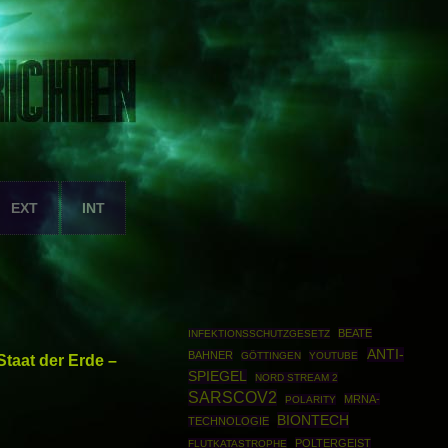
EXT
INT
BEATE
INFEKTIONSSCHUTZGESETZ
ANTI-
BAHNER
GÖTTINGEN
YOUTUBE
taat der Erde –
SPIEGEL
NORD STREAM 2
SARSCOV2
MRNA-
POLARITY
BIONTECH
TECHNOLOGIE
POLTERGEIST
FLUTKATASTROPHE