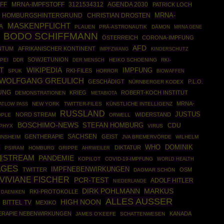
FF
3121534312
AGENDA 2030
MRNA-IMPFSTOFF
PATRICK LOCH
MRNA-
HOMBURGSHINTERGRUND
CHRISTIAN DROSTEN
MASKENPFLICHT
A
PLAUEN
PRÄ-ASTRONAUTIK
DÄMON
MRNA GENE
BODO SCHIFFMANN
ÖSTERREICH
CORONA-IMPFUNG
AFD
NTUM
AFRIKANISCHER KONTINENT
IMPFZWANG
KINDERSCHUTZ
SOWJETUNION
PEI
DDR
HEIKO SCHOENING
RKI-
DER MENSCH
T
WIKIPEDIA
IMPFUNG
RKI-FILES
SPUK
HORROR
BIOWAFFEN
WOLFGANG GREULICH
GESCHÄDIGT
P.L.O.
NÜRNBERGER KODEX
UNG
KRIEG
ROBERT-KOCH INSTITUT
DEMONSTRATIONEN
METABIOTA
MRNA-
NEW YORK
TWITTER-FILES
KÜNSTLICHE INTELLIGENZ
ATLOW PASS
RUSSLAND
JUSTUS
NORD STREAM
WIDERSTAND
OPLE
ORWELL
BOSCHIMO-NEWS
STEFAN HOMBURG
CDU
PHYX
VIRUS
SACHSEN
GENTHERAPIE
GEIST
INSHEIM
JVA BREMERVÖRDE
WILHELM
K
WHO
DOMINIK
DIKTATUR
PSIRAM
HOMBURG
GRIPPE
AHRWEILER
種STREAM
PANDEMIE
KOPILOT
COVID-19-IMPFUNG
WORLD HEALTH
AGES
IMPFNEBENWIRKUNGEN
TWITTER
OSM
DAGMAR SCHÖN
VIVIANE FISCHER
PCR-TEST
ADOLF HITLER
NIEDERLANDE
DIRK POHLMANN
MARKUS
RKI-PROTOKOLLE
 DAENIKEN
ALLES AUSSER
HIGH NOON
BITTEL TV
MEXIKO
RAPIE NEBENWIRKUNGEN
KANADA
JAMES O'KEEFE
SCHATTENWESEN