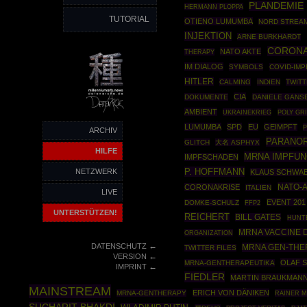
PLANDEMIE
HERMANN PLOPPA
TUTORIAL
OTIENO LUMUMBA
NORD STREAM
INJEKTION
ARNE BURKHARDT
CORONA
NATO AKTE
THERAPY
IM DIALOG
SYMBOLS
COVID-IM
HITLER
CALMING
INDIEN
TWITT
CIA
DOKUMENTE
DANIELE GANS
AMBIENT
UKRAINEKRIEG
POLY GR
LUMUMBA
SPD
EU
GEIMPFT
P
ARCHIV
PARANO
GLITCH
大名 ASPHYX
HILFE
MRNA IMPFU
IMPFSCHADEN
P. HOFFMANN
NETZWERK
KLAUS SCHWA
NATO-
CORONAKRISE
ITALIEN
LIVE
EVENT 201
DOMKE-SCHULZ
FFP2
UNTERSTÜTZEN!
REICHERT
BILL GATES
HUNT
MRNA VACCINE
ORGANIZATION
←
DATENSCHUTZ
MRNA GEN-THE
TWITTER FILES
←
VERSION
OLAF 
MRNA-GENTHERAPEUTIKA
←
IMPRINT
FIEDLER
MARTIN BRAUKMAN
MAINSTREAM
ERICH VON DÄNIKEN
MRNA-GENTHERAPY
RAINER 