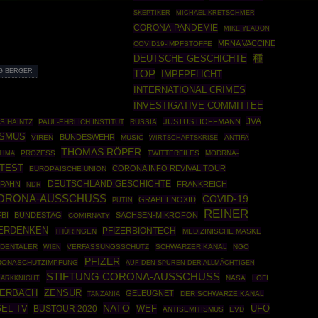
SKEPTIKER
MICHAEL KRETSCHMER
CORONA-PANDEMIE
MIKE YEADON
MRNA VACCINE
COVID19-IMPFSTOFFE
種
DEUTSCHE GESCHICHTE
G BERGER
TOP
IMPFPFLICHT
INTERNATIONAL CRIMES
INVESTIGATIVE COMMITTEE
JVA
JUSTUS HOFFMANN
S HAINTZ
PAUL-EHRLICH INSTITUT
RUSSIA
ISMUS
BUNDESWEHR
VIREN
MUSIC
WIRTSCHAFTSKRISE
ANTIFA
THOMAS RÖPER
PROZESS
TWITTERFILES
MODRNA-
LIMA
 TEST
CORONA INFO REVIVAL TOUR
EUROPÄISCHE UNION
DEUTSCHLAND GESCHICHTE
SPAHN
FRANKREICH
NDR
ORONA-AUSSCHUSS
COVID-19
GRAPHENOXID
PUTIN
REINER
FBI
BUNDESTAG
SACHSEN-MIKROFON
COMIRNATY
ERDENKEN
PFIZERBIONTECH
THÜRINGEN
MEDIZINISCHE MASKE
DENTALER
VERFASSUNGSSCHUTZ
SCHWARZER KANAL
NGO
WIEN
PFIZER
RONASCHUTZIMPFUNG
AUF DEN SPUREN DER ALLMÄCHTIGEN
STIFTUNG CORONA-AUSSCHUSS
DARKKNIGHT
NASA
LOFI
ZENSUR
TERBACH
GELEUGNET
DER SCHWARZE KANAL
TANZANIA
NATO
GEL-TV
UFO
BUSTOUR 2020
WEF
ANTISEMITISMUS
EVD