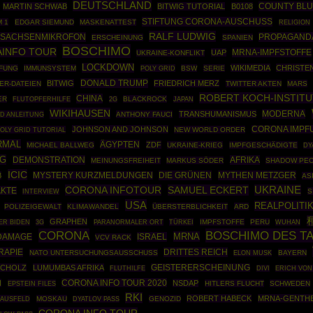
DEUTSCHLAND
COUNTY BLU
MARTIN SCHWAB
BITWIG TUTORIAL
B0108
STIFTUNG CORONA-AUSCHUSS
 1
EDGAR SIEMUND
MASKENATTEST
RELIGION
RALF LUDWIG
SACHSENMIKROFON
PROPAGAND
ERSCHEINUNG
SPANIEN
BOSCHIMO
INFO TOUR
MRNA-IMPFSTOFFE
UAP
UKRAINE-KONFLIKT
LOCKDOWN
WIKIMEDIA
CHRISTE
PFUNG
IMMUNSYSTEM
POLY GRID
BSW
SERIE
DONALD TRUMP
BITWIG
FRIEDRICH MERZ
ER-DATEIEN
TWITTER AKTEN
MARS
ROBERT KOCH-INSTITU
CHINA
ER
BLACKROCK
FLUTOPFERHILFE
2G
JAPAN
WIKIHAUSEN
MODERNA
TRANSHUMANISMUS
ID ANLEITUNG
ANTHONY FAUCI
JOHNSON AND JOHNSON
CORONA IMPF
OLY GRID TUTORIAL
NEW WORLD ORDER
RMAL
ÄGYPTEN
ZDF
MICHAEL BALLWEG
UKRAINE-KRIEG
IMPFGESCHÄDIGTE
DY
NG
DEMONSTRATION
AFRIKA
MEINUNGSFREIHEIT
MARKUS SÖDER
SHADOW PE
ICIC
DIE GRÜNEN
MYTHEN METZGER
B
MYSTERY KURZMELDUNGEN
AS
CORONA INFOTOUR
SAMUEL ECKERT
UKRAINE
AKTE
S
INTERVIEW
USA
REALPOLITI
POLIZEIGEWALT
KLIMAWANDEL
ÜBERSTERBLICHKEIT
ARD
GRAPHEN
TÜRKEI
IMPFSTOFFE
PERU
ER BIDEN
3G
PARANORMALER ORT
WUHAN
CORONA
BOSCHIMO DES T
MRNA
ISRAEL
 DAMAGE
VCV RACK
RAPIE
DRITTES REICH
NATO UNTERSUCHUNGSAUSSCHUSS
BAYERN
ELON MUSK
SCHOLZ
LUMUMBAS AFRIKA
GEISTERERSCHEINUNG
FLUTHILFE
DIVI
ERICH VON
CORONA INFO TOUR 2020
N
NSDAP
EPSTEIN FILES
HITLERS FLUCHT
SCHWEDEN
RKI
ROBERT HABECK
MRNA-GENTHE
MAUSFELD
MOSKAU
GENOZID
DYATLOV PASS