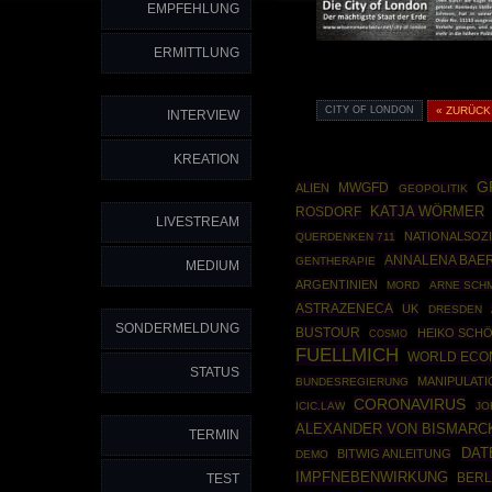
EMPFEHLUNG
ERMITTLUNG
CITY OF LONDON
« ZURÜCK
INTERVIEW
KREATION
G
MWGFD
ALIEN
GEOPOLITIK
ROSDORF
KATJA WÖRMER
LIVESTREAM
NATIONALSOZ
QUERDENKEN 711
ANNALENA BAE
GENTHERAPIE
MEDIUM
ARGENTINIEN
MORD
ARNE SCHM
ASTRAZENECA
UK
DRESDEN
SONDERMELDUNG
BUSTOUR
HEIKO SCH
COSMO
FUELLMICH
WORLD ECO
STATUS
MANIPULATI
BUNDESREGIERUNG
CORONAVIRUS
ICIC.LAW
JO
ALEXANDER VON BISMARC
TERMIN
DAT
BITWIG ANLEITUNG
DEMO
IMPFNEBENWIRKUNG
BERL
TEST