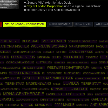
■ „Square Mile” exterritoriales Gebiet
■
City of London Corporation
und die eigene Staatlichkeit
■ eigene Gesetze und Selbstüberwachung
CITY OF LONDON CORPORATION
GROSSBRITANNIEN
SQUARE-MILE
WOLFGAN
REAT RESET
IMPFSCHADEN
DEEP STATE
CORONA BUSTOUR 2020
MARKU
WOLFGANG WODARG
ANTONIA FISCHER
MRNA IMFPSTOFF
FASCH
IALISMUS
COVID19-IMPFUNG
MEDIENMANIPULATION
SCHWEIZ
IMPFTOT
ALIENS
K
CORONA VIRUS
PCR
RBOCK
ROGER BITTEL
TANSANIA
FELIKS
ESOTERIC
CORONA-PLANDEMIE
AUSTRALIEN
JENS 
ITT
GEISTER
NWO
DELPHISCHER ORT
C
WELTWIRTSCHAFTSFORUM
SERGEY FILBERT
ANGELA MERKEL
CRYPTIC
MRNA GEN-INJEKTION
ÖNING
KI
GESCHICHTE
ALICE WEIDEL
CORONAIMPFUNG
GESCHICHTEN AUS WIKIHAUSEN
NOMIC FORUM
QU
ROBERT KENNEDY JR.
COVID19
MASKENZWANG
TIEFER STAAT
ON
TIEFENSTAAT
MUL
KREBS
MRNA IMPFTECHNOLOGIE
HANNES CLASEN
X7Q5A96
CO
TRANSKOMMUNIKATION
MRNA-GENTHERAPIE
K
LANDGERICHT GÖTTINGEN
LEAK
PROJECT 
ENARCHE
KARL LAU
CHRISTOF MISERÉ
ZWANGSIMPFUNG
JEFFREY EPSTEIN
ANTI-SPIE
IN
IMPFTOD
FFP2 MASKE
DEMOKRATIE
TELEGRAM
MÜNCHEN