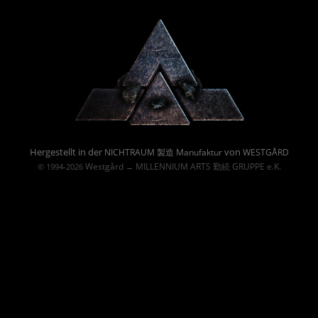
Powered By :
Hergestellt in der
von
NICHTRAUM 製造 Manufaktur
WESTGÅRD
Westgård
MILLENNIUM ARTS 勤続 GRUPPE e.K.
© 1994-2026
→