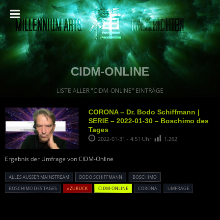
CIDM-ONLINE
LISTE ALLER "CIDM-ONLINE" EINTRÄGE
CORONA – Dr. Bodo Schiffmann |
SERIE – 2022-01-30 – Boschimo des
Tages
2022-01-31 - 4:51 Uhr
1.262
Ergebnis der Umfrage von CIDM-Online
ALLES AUSSER MAINSTREAM
BODO SCHIFFMANN
BOSCHIMO
BOSCHIMO DES TAGES
« ZURÜCK
CIDM-ONLINE
CORONA
UMFRAGE