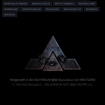
MARK PHILIP LÄNGERT
MARKUS FIEDLER
MYSTIC CORNBALL
PAUSENCLOWN
POWERGAME
SONNTAGSMALER
WIKIHAUSEN
WIKIHAUSEN 107
WIKIMEDIA
WIKIPEDIA
Powered By :
Hergestellt in der
von
NICHTRAUM 製造 Manufaktur
WESTGÅRD
Westgård
MILLENNIUM ARTS 勤続 GRUPPE e.K.
© 1994-2026
→