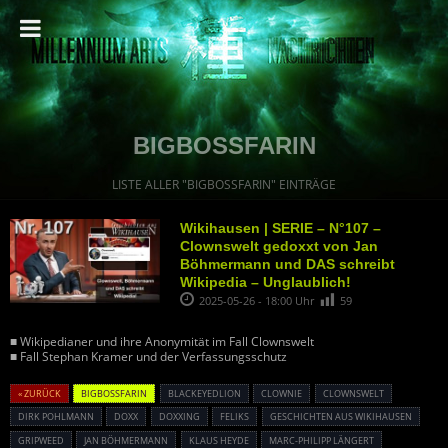
BIGBOSSFARIN
LISTE ALLER "BIGBOSSFARIN" EINTRÄGE
Wikihausen | SERIE – N°107 –
Clownswelt gedoxxt von Jan
Böhmermann und DAS schreibt
Wikipedia – Unglaublich!
2025-05-26 - 18:00 Uhr
59
■ Wikipedianer und ihre Anonymität im Fall Clownswelt
■ Fall Stephan Kramer und der Verfassungsschutz
« ZURÜCK
BIGBOSSFARIN
BLACKEYEDLION
CLOWNIE
CLOWNSWELT
DIRK POHLMANN
DOXX
DOXXING
FELIKS
GESCHICHTEN AUS WIKIHAUSEN
GRIPWEED
JAN BÖHMERMANN
KLAUS HEYDE
MARC-PHILIPP LÄNGERT