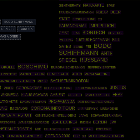
NATO-AKTE
GENTHERAPY
SPUK
DEEP
NSDAP
TRANSKOMMUNIKATION
STATE
ERSCHEINUNG
2G
BODO SCHIFFMANN
PARANORMAL
IMPFPFLICHT
ES TAGES
CORONA
BIONTECH
GEIST
LEAK
COVID-19-
MAS AIGNER
JUSTUS HOFFMANN
BILL
IMPFUNG
BODO
GATES
FBI
SERIE
SCHIFFMANN
ANTI-
RUSSLAND
SPIEGEL
BOSCHIMO
TOKOLLE
EUROPÄISCHE UNION
JEFFREY EPSTEIN
MANIPULATION
DEMOKRATIE
ALIEN
MRNA VACCINE
H INSTITUT
SACHSENMIKROFON
MRNA-IMPFSCHADEN
MUSIC
G
JUSTUS
CORONAKRISE
VIREN
DELPHISCHER ORT
ERICH VON DAENIKEN
FFP2
WIKIMEDIA
KLAUS SCHWAB
AMBIENT
GEISTER
JAMES O'KEEFE
PROPAGANDA
NATO AKTE
DAGMAR SCHÖN
DER SCHWARZE KANAL
CORONA INFO TOUR
UNG
IM DIALOG
大名 ASPHYX
MRNA GENE
MRNA IMFPSTOFF
KÜNSTLICHE INTELLIGENZ
SCHWARZER KANAL
JAPAN
BERLIN
JVA
BEATE BAHNER
PFSTOFFE
JVA BREMERVÖRDE
INDIEN
ISTIAN DROSTEN
BUNDESTAG
ARD
POLY GRID
FLUTOPFERHILFE
AGENDA 2030
NN
CORONA-PLANDEMIE
DDR
MEDIENMANIPULATION
3G