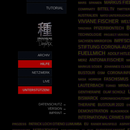
MARKUS FIE
MARS
SPANIEN
TUTORIAL
BITTEL TV
COMIRNATY
TWITTER
AUSTRALIEN
NATO UNTERSUCHU
VIVIANE FISCHER
WEL
B
PFIZERBIONTECH
TANZANIA
TECHNOLOGIE
PROJECT VERITAS
IMPFS
SACHSEN-MIKROFON
STIFTUNG CORONA-AUS
FUELLMICH
ADOLF HITL
ARCHIV
ANTONIA FISCHER
MERZ
N
HILFE
MARKUS SÖDER
JOHANNES CLAS
NETZWERK
BUSTOUR
CORONA INF
OSM
FASCHISMUS
NASA
HORROR
LIVE
LAUTERBACH
MRNA-
TÜRKEI
UNTERSTÜTZEN!
GENTHERAPIE
OLAF SCHOLZ
BISMARCK
CORONASCHUTZIM
←
DATENSCHUTZ
THERAPIE
BUSTOUR 2020
DY
←
VERSION
DEMONSTRATION
BLACKROCK
←
IMPRINT
INTERNATIONAL CRIMES I
PATRICK LOCH OTIENO LUMUMBA
EU
PROZESS
RAINER MAUSFELD
ASPHY