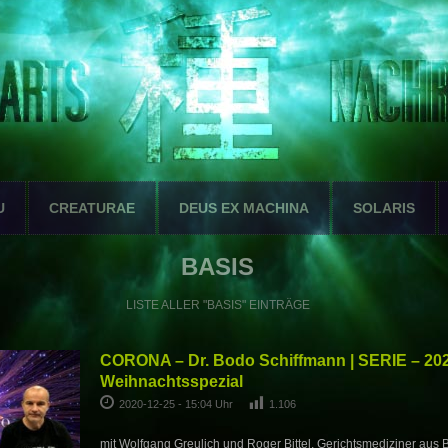
U
CREATURAE
DEUS EX MACHINA
SOLARIS
BASIS
LISTE ALLER "BASIS" EINTRÄGE
CORONA – Dr. Bodo Schiffmann | SERIE – 202
Weihnachtsspezial
2020-12-25 - 15:04 Uhr
1.106
mit Wolfgang Greulich und Roger Bittel, Gerichtsmediziner aus 