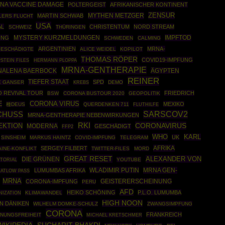
NA VACCINE DAMAGE
POLTERGEIST
AFRIKANISCHER KONTINENT
ZENSUR
MYTHEN METZGER
MARTIN SCHWAB
LERS FLUCHT
USA
AL
CHRISTENTUM
NORD STREAM
SCHWEIZ
THÜRINGEN
IMPFTOD
UNG
MYSTERY KURZMELDUNGEN
SCHWEDEN
CALMING
ARGENTINIEN
MRNA-
GESCHÄDIGTE
ALICE WEIDEL
KOPILOT
THOMAS RÖPER
COVID19-IMPFUNG
STEIN FILES
HERMANN PLOPPA
MRNA-GENTHERAPIE
NALENA BAERBOCK
ÄGYPTEN
REINER
TIEFER STAAT
SPD
E GANSER
DEMO
KREBS
 REVIVAL TOUR
FRIEDRICH
BSW
CORONA BUSTOUR 2020
GEOPOLITIK
E
CORONA VIRUS
MEXIKO
種DEUS
QUERDENKEN 711
FLUTHILFE
SARSCOV2
CHUSS
MRNA-GENTHERAPIE NEBENWIRKUNGEN
RKI
CORONAVIRUS
EKTION
MODERNA
GESCHÄDIGT
FFP2
WHO
KARL
UK
SINSHEIM
MARKUS HAINTZ
COVID-IMPFUNG
TELEGRAM
AFRIKA
SERGEY FILBERT
INE-KONFLIKT
TWITTER-FILES
MORD
GREAT RESET
ALEXANDER VON
DIE GRÜNEN
UTORIAL
YOUTUBE
WLADIMIR PUTIN
MRNA GEN-
LUMUMBAS AFRIKA
JATLOW PASS
MRNA
CORONA-IMPFUNG
GEISTERERSCHEINUNG
PERU
AFD
HEIKO SCHÖNING
P.L.O. LUMUMBA
NIZATION
KLIMAWANDEL
HIGH NOON
N DÄNIKEN
WILHELM DOMKE-SCHULZ
ZWANGSIMPFUNG
CORONA
FRANKREICH
INUNGSFREIHEIT
MICHAEL KRETSCHMER