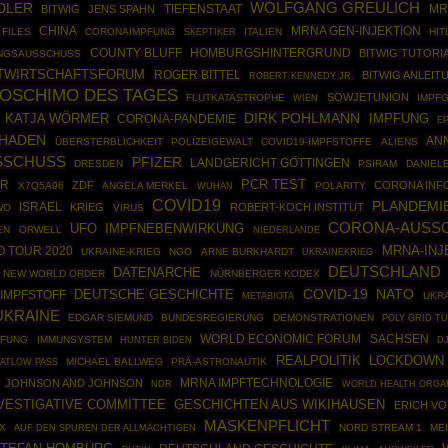
DLER
WOLFGANG GREULICH
BITWIG
JENS SPAHN
TIEFENSTAAT
MR
CHINA
MRNA GEN-INJEKTION
 FILES
CORONAIMPFUNG
SKEPTIKER
ITALIEN
HIT
COUNTY BLUFF
HOMBURGSHINTERGRUND
BITWIG TUTORI
NGSAUSSCHUSS
TWIRTSCHAFTSFORUM
ROGER BITTEL
BITWIG ANLEIT
ROBERT KENNEDY JR.
OSCHIMO DES TAGES
SOWJETUNION
FLUTKATASTROPHE
IMPF
WIEN
DIRK POHLMANN
KATJA WÖRMER
CORONA-PANDEMIE
IMPFUNG
EP
CHADEN
AN
ÜBERSTERBLICHKEIT
POLIZEIGEWALT
COVID19-IMPFSTOFFE
ALIENS
SCHUSS
PFIZER
LANDGERICHT GÖTTINGEN
DRESDEN
PSIRAM
DANIEL
PCR TEST
ER
ZDF
CORONA INFO
X7Q5A96
ANGELA MERKEL
POLARITY
WUHAN
COVID19
PLANDEMI
ISRAEL
KRIEG
ROBERT-KOCH INSTITUT
WO
VIRUS
CORONA-AUSS
UFO
IMPFNEBENWIRKUNG
EN
ORWELL
NIEDERLANDE
MRNA-INJ
O TOUR 2020
UKRAINE-KRIEG
NGO
ARNE BURKHARDT
UKRAINEKRIEG
DEUTSCHLAND
DATENARCHE
NEW WORLD ORDER
NÜRNBERGER KODEX
COVID-19
NATO
DEUTSCHE GESCHICHTE
IMPFSTOFF
UKRA
METABIOTA
UKRAINE
EDGAR SIEMUND
BUNDESREGIERUNG
DEMONSTRATIONEN
POLY GRID T
WORLD ECONOMIC FORUM
SACHSEN
PFUNG
IMMUNSYSTEM
HUNTER BIDEN
D
REALPOLITIK
LOCKDOWN
MICHAEL BALLWEG
PRÄ-ASTRONAUTIK
ATLOW PASS
MRNA IMPFTECHNOLOGIE
JOHNSON AND JOHNSON
WORLD HEALTH ORGA
NDR
NVESTIGATIVE COMMITTEE
GESCHICHTEN AUS WIKIHAUSEN
ERICH VO
MASKENPFLICHT
X
NORD STREAM 1
ME
AUF DEN SPUREN DER ALLMÄCHTIGEN