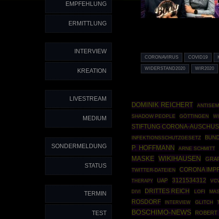
EMPFEHLUNG
ERMITTLUNG
INTERVIEW
CORONAVIRUS
COVID19
WIDERSTAND2020
WIR2020
KREATION
LIVESTREAM
DOMINIK REICHERT
ANTISEM
SHADOW PEOPLE
GÖTTINGEN
WI
MEDIUM
STIFTUNG CORONA-AUSCHU
BUN
INFEKTIONSSCHUTZGESETZ
SONDERMELDUNG
P. HOFFMANN
ARNE SCHMITT
WIKIHAUSEN
MASKE
GRA
STATUS
CORONA IMP
TWITTER-DATEIEN
3121534312
UAP
THERAPY
VC
DRITTES REICH
LOFI
MA
DIVI
TERMIN
ROSDORF
GLITCH
INTERVIEW
BOSCHIMO-NEWS
TEST
ROBERT