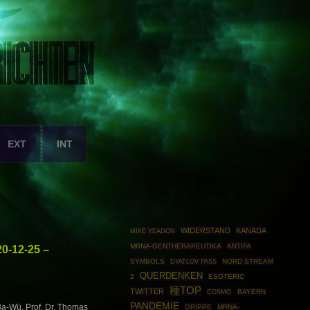
EXT
INT
WIDERSTAND
KANADA
MIKE YEADON
MRNA-GENTHERAPEUTIKA
ANTIFA
0-12-25 –
SYMBOLS
NORD STREAM
DYATLOV PASS
QUERDENKEN
2
ESOTERIC
種TOP
TWITTER
COSMO
BAYERN
PANDEMIE
Ba-Wü, Prof. Dr. Thomas
GRIPPE
MRNA-