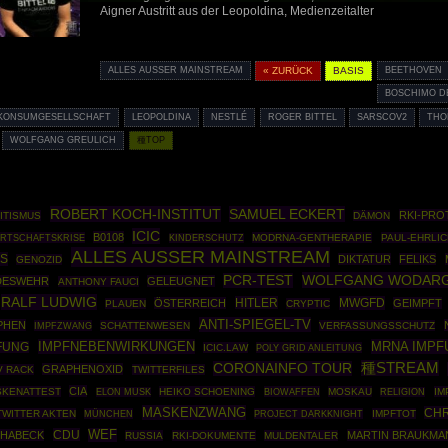
Aigner Austritt aus der Leopoldina, Medienzeitalter
ALLES AUSSER MAINSTREAM
« ZURÜCK
BASIS
BEETHOVEN
BOSCHIMO D
KONSUMGESELLSCHAFT
LEOPOLDINA
NESTLÉ
ROGER BITTEL
SARSCOV2
THO
WOLFGANG GREULICH
種TOP
ROBERT KOCH-INSTITUT
SAMUEL ECKERT
RKI-PRO
ITISMUS
DÄMON
ICIC
B0108
RTSCHAFTSKRISE
MODRNA-GENTHERAPIE
PAUL-EHRLIC
KINDERSCHUTZ
ALLES AUSSER MAINSTREAM
SS
DIKTATUR
FELIKS
GENOZID
WOLFGANG WODAR
PCR-TEST
DESWEHR
GELEUGNET
ANTHONY FAUCI
RALF LUDWIG
HITLER
MWGFD
ÖSTERREICH
GEIMPFT
PLAUEN
CRYPTIC
ANTI-SPIEGEL-TV
PHEN
IMPFZWANG
SCHATTENWESEN
VERFASSUNGSSCHUTZ
IMPFNEBENWIRKUNGEN
MRNA IMPF
FUNG
ICIC.LAW
POLY GRID ANLEITUNG
種STREAM
CORONAINFO TOUR
GRAPHENOXID
V RACK
TWITTERFILES
CIA
SKENATTEST
HEIKO SCHOENING
BIOWAFFEN
MOSKAU
IM
ELON MUSK
RELIGION
MASKENZWANG
CHR
TWITTER AKTEN
MÜNCHEN
PROJECT DARKKNIGHT
IMPFTOT
CDU
WEF
 HABECK
MARTIN BRAUKMA
RUSSIA
RKI-DOKUMENTE
MULDENTALER