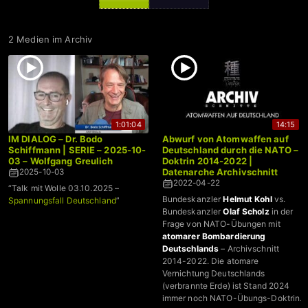
2 Medien im Archiv
1:01:04
14:15
IM DIALOG – Dr. Bodo
Abwurf von Atomwaffen auf
Schiffmann | SERIE – 2025-10-
Deutschland durch die NATO –
03 – Wolfgang Greulich
Doktrin 2014-2022 |
Datenarche Archivschnitt
2025-10-03
2022-04-22
“Talk mit Wolle 03.10.2025 –
Bundeskanzler
Helmut Kohl
vs.
Spannungsfall Deutschland
”
Bundeskanzler
Olaf Scholz
in der
Frage von NATO-Übungen mit
atomarer Bombardierung
Deutschlands
– Archivschnitt
2014-2022. Die atomare
Vernichtung Deutschlands
(verbrannte Erde) ist Stand 2024
immer noch NATO-Übungs-Doktrin.