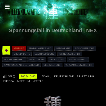
Spannungsfall in Deutschland | NEX
« ZURÜCK
BEWEGUNGSFREIHEIT
DEMOKRATIE
EIGENTUMSRECHT
GRUNDRECHTE
MACHTAUSÜBUNG
MEINUNGSFREIHEIT
NOTSTANDSGESETZ
PRIVATSPHÄRE
RECHTSSTAAT
SPANNUNGSFALL
SPANNUNGSFALL DEUTSCHLAND
ÜBERWACHUNG
VERSAMMLUNGSFREIHEIT
59
2025-10-10
ADAMU
DEUTSCHLAND
ERMITTLUNG
EUROPA
IMPERIUM
VERITAS