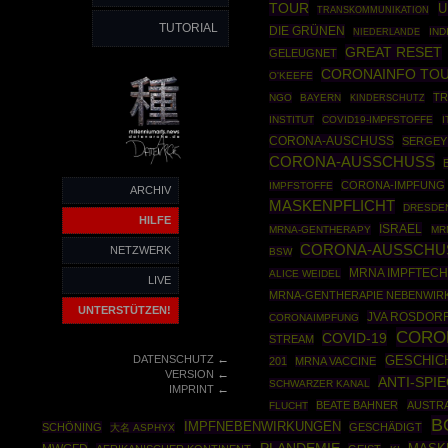
TOUR
U
TRANSKOMMUNIKATION
TUTORIAL
DIE GRÜNEN
IND
NIEDERLANDE
GREAT RESET
GELEUGNET
CORONAINFO TO
O'KEEFE
TR
NGO
BAYERN
KINDERSCHUTZ
INSTITUT
COVID19-IMPFSTOFFE
I
CORONA-AUSCHUSS
SERGEY
CORONA-AUSSCHUSS
CORONA-IMPFUNG
IMPFSTOFFE
ARCHIV
MASKENPFLICHT
DRESDE
HILFE
ISRAEL
MRNA-GENTHERAPY
MR
CORONA-AUSSCHU
NETZWERK
BSW
MRNA IMPFTEC
ALICE WEIDEL
LIVE
MRNA-GENTHERAPIE NEBENWIR
UNTERSTÜTZEN!
JVA ROSDOR
CORONAIMPFUNG
CORO
COVID-19
STREAM
←
DATENSCHUTZ
GESCHIC
201
MRNA VACCINE
←
VERSION
ANTI-SPI
SCHWARZER KANAL
←
IMPRINT
BEATE BAHNER
AUSTRA
FLUCHT
B
IMPFNEBENWIRKUNGEN
SCHÖNING
GESCHÄDIGT
大名 ASPHYX