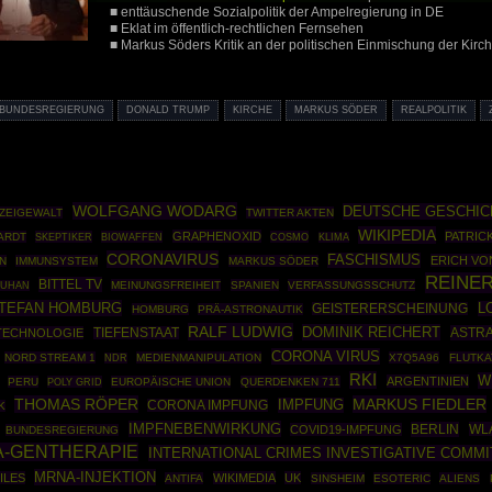
■ enttäuschende Sozialpolitik der Ampelregierung in DE
■ Eklat im öffentlich-rechtlichen Fernsehen
■ Markus Söders Kritik an der politischen Einmischung der Kirc
BUNDESREGIERUNG
DONALD TRUMP
KIRCHE
MARKUS SÖDER
REALPOLITIK
WOLFGANG WODARG
DEUTSCHE GESCHIC
IZEIGEWALT
TWITTER AKTEN
WIKIPEDIA
GRAPHENOXID
PATRIC
ARDT
SKEPTIKER
BIOWAFFEN
COSMO
KLIMA
CORONAVIRUS
FASCHISMUS
ERICH VO
N
IMMUNSYSTEM
MARKUS SÖDER
REINER
BITTEL TV
MEINUNGSFREIHEIT
SPANIEN
VERFASSUNGSSCHUTZ
UHAN
TEFAN HOMBURG
L
GEISTERERSCHEINUNG
HOMBURG
PRÄ-ASTRONAUTIK
RALF LUDWIG
DOMINIK REICHERT
ASTR
TECHNOLOGIE
TIEFENSTAAT
CORONA VIRUS
NORD STREAM 1
MEDIENMANIPULATION
X7Q5A96
FLUTK
NDR
RKI
W
ARGENTINIEN
PERU
POLY GRID
EUROPÄISCHE UNION
QUERDENKEN 711
THOMAS RÖPER
MARKUS FIEDLER
IMPFUNG
CORONA IMPFUNG
K
IMPFNEBENWIRKUNG
BERLIN
WLA
COVID19-IMPFUNG
BUNDESREGIERUNG
-GENTHERAPIE
INTERNATIONAL CRIMES INVESTIGATIVE COMM
MRNA-INJEKTION
ILES
WIKIMEDIA
UK
ANTIFA
SINSHEIM
ESOTERIC
ALIENS