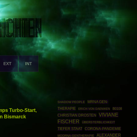
EXT
INT
MRNA GEN-
SHADOW PEOPLE
THERAPIE
B0108
mps Turbo-Start,
ERICH VON DAENIKEN
VIVIANE
CHRISTIAN DROSTEN
on Bismarck
FISCHER
ÜBERSTERBLICHKEIT
TIEFER STAAT
CORONA-PANDEMIE
ALEXANDER
MODRNA-GENTHERAPIE