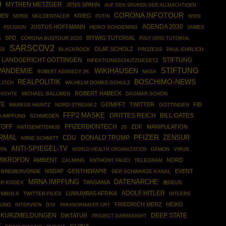
H
MYTHEN METZGER
JENS SPAHN
AUF DEN SPUREN DER ALLMÄCHTIGEN
CORONA INFOTOUR
IEN
KRIEG
SERIE
MULDENTALER
PUTIN
WIEN
AGENDA 2030
JUSTUS HOFFMANN
HEIKO SCHOENING
JAMES
RELIGION
SPD
BITWIG TUTORIAL
G
CORONA BUSTOUR 2020
POLY GRID TUTORIAL
SARSCOV2
OLAF SCHOLZ
SS
BLACKROCK
PROZESS
PAUL-EHRLICH
STIFTUNG
LANDGERICHT GÖTTINGEN
INFEKTIONSSCHUTZGESETZ
STIFTUNG
PANDEMIE
WIKIHAUSEN
ROBERT KENNEDY JR.
NASA
BOSCHIMO-NEWS
REALPOLITIK
LITCH
WILHELM DOMKE-SCHULZ
ROBERT HABECK
HICHTE
MICHAEL BALLWEG
DAGMAR SCHÖN
TE
GEIMPFT
TWITTER
FBI
MARKUS HAINTZ
NORD STREAM 2
GÖTTINGEN
FFP2 MASKE
DRITTES REICH
BILL GATES
D-IMPFUNG
SCHWEDEN
PFIZERBIONTECH
TOFF
ZDF
MANIPULATION
ANTISEMITISMUS
2G
RMAL
PFIZER
ZENSUR
CDU
DONALD TRUMP
ARNE SCHMITT
ANTI-SPIEGEL-TV
PPA
WORLD HEALTH ORGANIZATION
DÄMON
VIRUS
MIKROFON
AMBIENT
NORD
CALMING
ANTHONY FAUCI
TELEGRAM
NSDAP
GENTHERAPIE
EVENT
A BREMERVÖRDE
DER SCHWARZE KANAL
MRNA IMPFUNG
DATENARCHE
TANSANIA
R KODEX
種DEUS
ADOLF HITLER
LUMUMBAS AFRIKA
YMBOLS
TWITTER-FILES
HITLERS
FRIEDRICH MERZ
HEIKO
FUNG
INTERVIEW
DIVI
PARANORMALER ORT
DEEP STATE
 KURZMELDUNGEN
DIKTATUR
PROJECT DARKKNIGHT