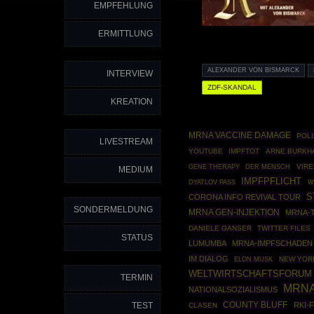
EMPFEHLUNG
ERMITTLUNG
ALEXANDER VON BISMARCK
INTERVIEW
ZDF-SKANDAL
KREATION
MRNA VACCINE DAMAGE
POL
LIVESTREAM
YOUTUBE
IMPFTOT
ARNE BURKH
GENE THERAPY
VIRE
DER MENSCH
MEDIUM
IMPFPFLICHT
DYATLOV PASS
W
S
CORONA INFO REVIVAL TOUR
SONDERMELDUNG
MRNA GEN-INJEKTION
MRNA-
DANIELE GANSER
TWITTER FILES
STATUS
LUMUMBA
MRNA-IMPFSCHADEN
IM DIALOG
NEW YOR
ELON MUSK
WELTWIRTSCHAFTSFORUM
TERMIN
MRNA
NATIONALSOZIALISMUS
COUNTY BLUFF
TEST
RKI-F
CLASEN