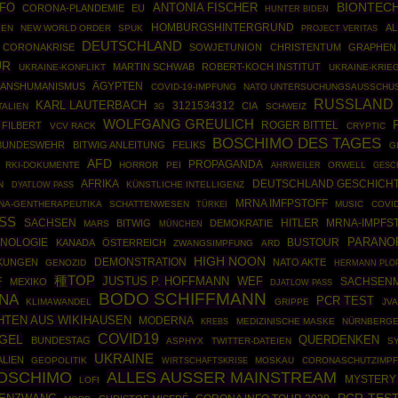
BIONTEC
FO
ANTONIA FISCHER
CORONA-PLANDEMIE
EU
HUNTER BIDEN
HOMBURGSHINTERGRUND
AL
IEN
NEW WORLD ORDER
SPUK
PROJECT VERITAS
DEUTSCHLAND
CORONAKRISE
SOWJETUNION
CHRISTENTUM
GRAPHEN
UR
MARTIN SCHWAB
ROBERT-KOCH INSTITUT
UKRAINE-KONFLIKT
UKRAINE-KRIE
ÄGYPTEN
ANSHUMANISMUS
COVID-19-IMPFUNG
NATO UNTERSUCHUNGSAUSSCHU
RUSSLAND
KARL LAUTERBACH
3121534312
CIA
TALIEN
SCHWEIZ
3G
WOLFGANG GREULICH
ROGER BITTEL
 FILBERT
VCV RACK
CRYPTIC
BOSCHIMO DES TAGES
BUNDESWEHR
BITWIG ANLEITUNG
FELIKS
G
AFD
PROPAGANDA
RKI-DOKUMENTE
HORROR
PEI
AHRWEILER
ORWELL
GESC
AFRIKA
DEUTSCHLAND GESCHICH
N
KÜNSTLICHE INTELLIGENZ
DYATLOW PASS
MRNA IMFPSTOFF
NA-GENTHERAPEUTIKA
SCHATTENWESEN
TÜRKEI
MUSIC
COVI
SS
SACHSEN
HITLER
BITWIG
DEMOKRATIE
MRNA-IMPFS
MARS
MÜNCHEN
PARANO
HNOLOGIE
BUSTOUR
KANADA
ÖSTERREICH
ZWANGSIMPFUNG
ARD
HIGH NOON
DEMONSTRATION
KUNGEN
NATO AKTE
GENOZID
HERMANN PLO
種TOP
JUSTUS P. HOFFMANN
F
WEF
SACHSEN
MEXIKO
DJATLOW PASS
BODO SCHIFFMANN
NA
PCR TEST
KLIMAWANDEL
GRIPPE
JV
HTEN AUS WIKIHAUSEN
MODERNA
MEDIZINISCHE MASKE
NÜRNBERGE
KREBS
COVID19
EGEL
QUERDENKEN
BUNDESTAG
ASPHYX
TWITTER-DATEIEN
S
UKRAINE
LIEN
GEOPOLITIK
WIRTSCHAFTSKRISE
MOSKAU
CORONASCHUTZIMP
OSCHIMO
ALLES AUSSER MAINSTREAM
MYSTERY
LOFI