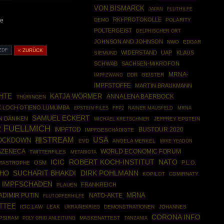
VON BISMARCK
JAPAN
FLUTHILFE
RKI-PROTOKOLLE
DEMO
POLARITY
he
POLTERGEIST
DELPHISCHER ORT
JOHNSON AND JOHNSON
NWO
EDGAR
ZDF
« ZURÜCK
WIDERSTAND
UAP
KLAUS
SIEMUND
SCHWAB
SACHSEN-MIKROFON
MRNA-
IMPFZWANG
DDR
GEISTER
IMPFSTOFFE
MARTIN BRAUKMANN
HTE
KATJA WÖRMER
ANNALENA BAERBOCK
THÜRINGEN
K LOCH OTIENO LUMUMBA
EPSTEIN FILES
FFP2
RAINER MAUSFELD
MRNA
SAMUEL ECKERT
N DÄNIKEN
JEFFREY EPSTEIN
MICHAEL KRETSCHMER
 FUELLMICH
IMPFTOD
BUSTOUR 2020
IMPFGESCHÄDIGTE
USA
種STREAM
OCKDOWN
EVD
ANGELA MERKEL
MIKE YEADON
AZENECA
WORLD ECONOMIC FORUM
TWITTERFILES
METABIOTA
ICIC
ROBERT KOCH-INSTITUT
NATO
OSM
P.L.O.
ATASTROPHE
DIRK POHLMANN
HO
SUCHARIT BHAKDI
KOPILOT
COMIRNATY
IMPFSCHADEN
FRANKREICH
PLAUEN
MRNA
DIMIR PUTIN
NATO-AKTE
FLUTOPFERHILFE
ITTEE
ICIC.LAW
LEAK
UKRAINEKRIEG
DEMONSTRATIONEN
JOHANNES
CORONA INFO
PSIRAM
POLY GRID ANLEITUNG
MASKENATTEST
TANZANIA