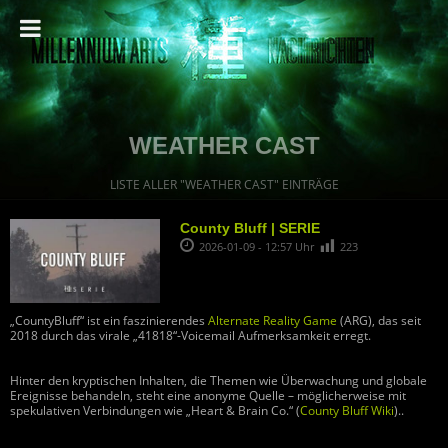
WEATHER CAST
LISTE ALLER "WEATHER CAST" EINTRÄGE
County Bluff | SERIE
2026-01-09 - 12:57 Uhr
223
„CountyBluff“ ist ein faszinierendes
Alternate Reality Game
(ARG), das seit
2018 durch das virale „41818“-Voicemail Aufmerksamkeit erregt.
Hinter den kryptischen Inhalten, die Themen wie Überwachung und globale
Ereignisse behandeln, steht eine anonyme Quelle – möglicherweise mit
spekulativen Verbindungen wie „Heart & Brain Co.“ (
County Bluff Wiki
)..