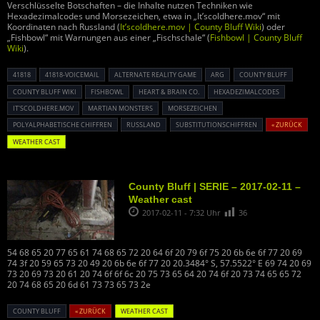
Verschlüsselte Botschaften – die Inhalte nutzen Techniken wie
Hexadezimalcodes und Morsezeichen, etwa in „It’scoldhere.mov“ mit
Koordinaten nach Russland (
It’scoldhere.mov | County Bluff Wiki
) oder
„Fishbowl“ mit Warnungen aus einer „Fischschale“ (
Fishbowl | County Bluff
Wiki
).
41818
41818-VOICEMAIL
ALTERNATE REALITY GAME
ARG
COUNTY BLUFF
COUNTY BLUFF WIKI
FISHBOWL
HEART & BRAIN CO.
HEXADEZIMALCODES
IT'SCOLDHERE.MOV
MARTIAN MONSTERS
MORSEZEICHEN
POLYALPHABETISCHE CHIFFREN
RUSSLAND
SUBSTITUTIONSCHIFFREN
« ZURÜCK
WEATHER CAST
County Bluff | SERIE – 2017-02-11 –
Weather cast
2017-02-11 - 7:32 Uhr
36
54 68 65 20 77 65 61 74 68 65 72 20 64 6f 20 79 6f 75 20 6b 6e 6f 77 20 69
74 3f 20 59 65 73 20 49 20 6b 6e 6f 77 20 20.3484° S, 57.5522° E 69 74 20 69
73 20 69 73 20 61 20 74 6f 6f 6c 20 75 73 65 64 20 74 6f 20 73 74 65 65 72
20 74 68 65 20 6d 61 73 73 65 73 2e
COUNTY BLUFF
« ZURÜCK
WEATHER CAST