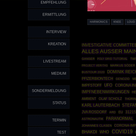
EMPFEHLUNG
ERMITTLUNG
HARMONICS
KNEE
LOUD
INTERVIEW
KREATION
INVESTIGATIVE COMMITTE
ALLES AUSSER MA
GANSER
POLY GRID TUTORIAL
TWI
LIVESTREAM
MARKUS SÖDER
PROJECT VERITAS
DOMINIK REIC
BUSTOUR 2020
MEDIUM
PFIZERBIONTECH
GENOZID
ME
UFO
CORONA IN
IMPFSTOFF
SONDERMELDUNG
IMPFNEBENWIRKUNGEN
H
AMBIENT
OLAF SCHOLZ
THÜRI
STATUS
STEFA
KARL LAUTERBACH
JVA ROSDORF
31215
EU
ARD
PARANORMAL
ASTRONAUTIK
TERMIN
CORONA-IM
JOHANNES CLASEN
COVID19
BHAKDI
WHO
TEST