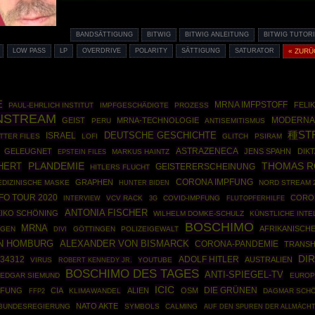
BANDSÄTTIGUNG
BITWIG
BITWIG ANLEITUNG
BITWIG TUTORI
LOW PASS
LP
OVERDRIVE
POLARITY
SÄTTIGUNG
SATURATOR
« ZURÜ
E
MRNA IMFPSTOFF
FELI
PAUL-EHRLICH INSTITUT
IMPFGESCHÄDIGTE
PROZESS
INSTREAM
MODERNA
GEIST
MRNA-TECHNOLOGIE
PERU
ANTISEMITISMUS
種ST
DEUTSCHE GESCHICHTE
ISRAEL
TTER FILES
LOFI
GLITCH
PSIRAM
ASTRAZENECA
GELEUGNET
JENS SPAHN
DIK
EPSTEIN FILES
MARKUS HAINTZ
THOMAS R
HERT
PLANDEMIE
GEISTERERSCHEINUNG
HITLERS FLUCHT
GRAPHEN
CORONA IMPFUNG
DIZINISCHE MASKE
NORD STREAM 
HUNTER BIDEN
FO TOUR 2020
CORO
VCV RACK
COVID-IMPFUNG
INTERVIEW
3G
FLUTOPFERHILFE
ANTONIA FISCHER
EIKO SCHÖNING
WILHELM DOMKE-SCHULZ
KÜNSTLICHE INTE
BOSCHIMO
MRNA
AFRIKANISCH
NGEN
GÖTTINGEN
POLIZEIGEWALT
DIVI
N HOMBURG
ALEXANDER VON BISMARCK
CORONA-PANDEMIE
TRANS
DI
34312
ADOLF HITLER
AUSTRALIEN
VIRUS
ROBERT KENNEDY JR.
YOUTUBE
BOSCHIMO DES TAGES
ANTI-SPIEGEL-TV
EDGAR SIEMUND
EUROP
ICIC
DIE GRÜNEN
PFUNG
CIA
ALIEN
OSM
FFP2
KLIMAWANDEL
DAGMAR SCH
NATO AKTE
BUNDESREGIERUNG
SYMBOLS
CALMING
AUF DEN SPUREN DER ALLMÄCH