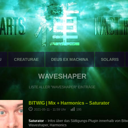
U
CREATURAE
DEUS EX MACHINA
SOLARIS
WAVESHAPER
LISTE ALLER "WAVESHAPER" EINTRÄGE
BITWIG | Mix + Harmonics – Saturator
2021-05-11 - 11:59 Uhr
195
Saturator
– Infos über das Sättigungs-Plugin innerhalb von Bitwi
Waveshaper, Harmonics