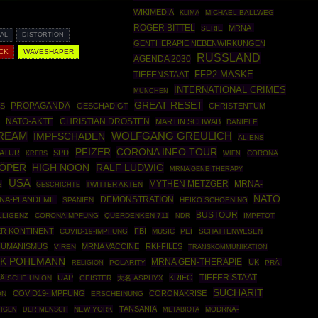
WIKIMEDIA
MICHAEL BALLWEG
KLIMA
ROGER BITTEL
MRNA-
SERIE
AL
DISTORTION
GENTHERAPIE NEBENWIRKUNGEN
CK
WAVESHAPER
RUSSLAND
AGENDA 2030
FFP2 MASKE
TIEFENSTAAT
INTERNATIONAL CRIMES
MÜNCHEN
GREAT RESET
PROPAGANDA
KS
GESCHÄDIGT
CHRISTENTUM
NATO-AKTE
CHRISTIAN DROSTEN
MARTIN SCHWAB
DANIELE
REAM
IMPFSCHADEN
WOLFGANG GREULICH
ALIENS
CORONA INFO TOUR
PFIZER
TATUR
SPD
CORONA
KREBS
WIEN
ÖPER
RALF LUDWIG
HIGH NOON
MRNA GENE THERAPY
USA
MYTHEN METZGER
MRNA-
2
GESCHICHTE
TWITTER AKTEN
NATO
DEMONSTRATION
NA-PLANDEMIE
SPANIEN
HEIKO SCHOENING
BUSTOUR
LLIGENZ
CORONAIMPFUNG
QUERDENKEN 711
IMPFTOT
NDR
ER KONTINENT
FBI
COVID-19-IMPFUNG
MUSIC
PEI
SCHATTENWESEN
HUMANISMUS
MRNA VACCINE
RKI-FILES
VIREN
TRANSKOMMUNIKATION
RK POHLMANN
MRNA GEN-THERAPIE
UK
POLARITY
PRÄ-
RELIGION
TIEFER STAAT
UAP
KRIEG
ÄISCHE UNION
GEISTER
大名 ASPHYX
SUCHARIT
COVID19-IMPFUNG
CORONAKRISE
ÖN
ERSCHEINUNG
TANSANIA
NEW YORK
MODRNA-
TIGEN
DER MENSCH
METABIOTA