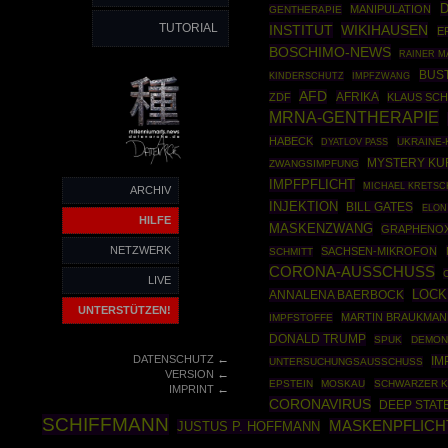
MANIPULATION
GENTHERAPIE
TUTORIAL
INSTITUT
WIKIHAUSEN
E
BOSCHIMO-NEWS
RAINER M
BUS
IMPFZWANG
KINDERSCHUTZ
AFD
AFRIKA
ZDF
KLAUS SC
MRNA-GENTHERAPIE
HABECK
UKRAINE-
DYATLOV PASS
MYSTERY K
ZWANGSIMPFUNG
IMPFPFLICHT
MICHAEL KRETS
ARCHIV
INJEKTION
BILL GATES
ELON
HILFE
MASKENZWANG
GRAPHENOX
NETZWERK
SACHSEN-MIKROFON
SCHMITT
CORONA-AUSSCHUSS
LIVE
ANNALENA BAERBOCK
LOC
UNTERSTÜTZEN!
MARTIN BRAUKMA
IMPFSTOFFE
DONALD TRUMP
SPUK
DEMON
←
DATENSCHUTZ
IM
UNTERSUCHUNGSAUSSCHUSS
←
VERSION
EPSTEIN
MOSKAU
SCHWARZER K
←
IMPRINT
CORONAVIRUS
DEEP STAT
SCHIFFMANN
MASKENPFLICH
JUSTUS P. HOFFMANN