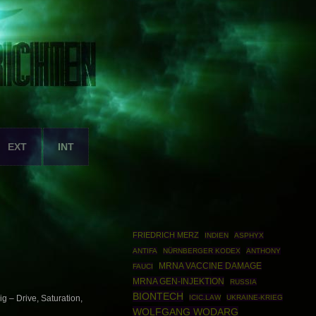
EXT
INT
FRIEDRICH MERZ
INDIEN
ASPHYX
ANTIFA
NÜRNBERGER KODEX
ANTHONY
MRNA VACCINE DAMAGE
FAUCI
MRNA GEN-INJEKTION
RUSSIA
BIONTECH
ICIC.LAW
UKRAINE-KRIEG
g – Drive, Saturation,
WOLFGANG WODARG