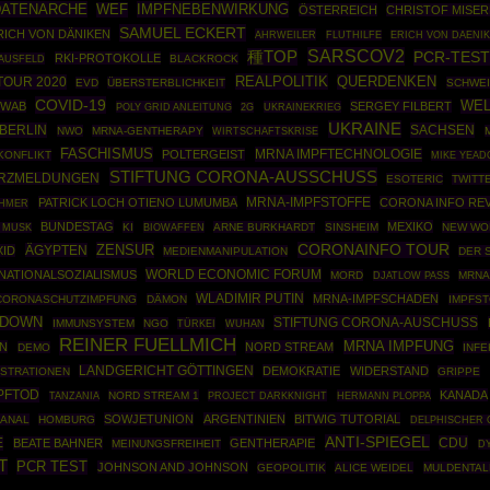
DATENARCHE
IMPFNEBENWIRKUNG
WEF
ÖSTERREICH
CHRISTOF MISER
SAMUEL ECKERT
RICH VON DÄNIKEN
AHRWEILER
FLUTHILFE
ERICH VON DAENI
SARSCOV2
種TOP
PCR-TES
RKI-PROTOKOLLE
AUSFELD
BLACKROCK
REALPOLITIK
TOUR 2020
QUERDENKEN
EVD
ÜBERSTERBLICHKEIT
SCHWEI
COVID-19
WEL
HWAB
SERGEY FILBERT
POLY GRID ANLEITUNG
UKRAINEKRIEG
2G
UKRAINE
BERLIN
SACHSEN
NWO
MRNA-GENTHERAPY
WIRTSCHAFTSKRISE
FASCHISMUS
MRNA IMPFTECHNOLOGIE
POLTERGEIST
KONFLIKT
MIKE YEAD
STIFTUNG CORONA-AUSSCHUSS
URZMELDUNGEN
ESOTERIC
TWITT
MRNA-IMPFSTOFFE
PATRICK LOCH OTIENO LUMUMBA
CORONA INFO REV
CHMER
BUNDESTAG
MEXIKO
KI
BIOWAFFEN
ARNE BURKHARDT
SINSHEIM
NEW WO
 MUSK
ZENSUR
CORONAINFO TOUR
ÄGYPTEN
ID
MEDIENMANIPULATION
DER 
WORLD ECONOMIC FORUM
NATIONALSOZIALISMUS
MORD
MRNA
DJATLOW PASS
WLADIMIR PUTIN
MRNA-IMPFSCHADEN
CORONASCHUTZIMPFUNG
DÄMON
IMPFS
KDOWN
STIFTUNG CORONA-AUSCHUSS
IMMUNSYSTEM
NGO
TÜRKEI
WUHAN
REINER FUELLMICH
MRNA IMPFUNG
NN
NORD STREAM
DEMO
INF
LANDGERICHT GÖTTINGEN
DEMOKRATIE
WIDERSTAND
STRATIONEN
GRIPPE
PFTOD
KANADA
NORD STREAM 1
PROJECT DARKKNIGHT
HERMANN PLOPPA
TANZANIA
SOWJETUNION
ARGENTINIEN
BITWIG TUTORIAL
ANAL
HOMBURG
DELPHISCHER 
ANTI-SPIEGEL
E
CDU
BEATE BAHNER
GENTHERAPIE
MEINUNGSFREIHEIT
D
T
PCR TEST
JOHNSON AND JOHNSON
GEOPOLITIK
ALICE WEIDEL
MULDENTAL