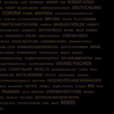
ROBERT KOCH-
MWGFD
É
IM DIALOG
TELEGRAM
DDR
JAPAN
DEUTSCHLAND
NSDAP
RKI-DOKUMENTE
VERFASSUNGSSCHUTZ
KEN
CORONA
WIKIPEDIA
T
CHINA
WORLD HEALTH ORGANIZATION
IMPFUNG
P.L.O. LUMUMBA
Z
X7Q5A96
FLUTKATASTROPHE
ITALIEN
MARKUS FIEDLER
TWIRTSCHAFTSFORUM
GEIMPFT
HORROR
DRITTES REICH
BITWIG
B0108
ROBERT
MASKENATTEST
COMIRNATY
CORONA VIRUS
HITLER
FRANKREICH
ANGELA MERKEL
ON
BITWIG ANLEITUNG
LUMUMBAS AFRIKA
ERFILES
SHADOW PEOPLE
MRNA-
HOMBURGSHINTERGRUND
IVAL TOUR
JUSTUS HOFFMANN
BUNDESWEHR
RLD ORDER
TWITTER-FILES
種DEUS
BAYERN
SACHSENMIKROFON
ROBERT-KOCH INSTITUT
SCHWARZE KANAL
ARNE
VIVIANE FISCHER
-GENTHERAPEUTIKA
JVA BREMERVÖRDE
COUNTY BLUFF
BITTEL TV
TOFFE
COSMO
NASA
PARANORMALER ORT
KATJA WÖRMER
EVENT 201
CRYPTIC
COVID19-
NIEDERLANDE
GESCHICHTEN AUS WIKIHAUSEN
EKTIONSSCHUTZGESETZ
SKEPTIKER
RKI
TWITTER
BSW
SCHWEDEN
ORWELL
JAMES O'KEEFE
PLAUEN
NATO
PANDEMIE
CORONA INFOTOUR
PUTIN
DRESDEN
JEFFREY
DEUTSCHLAND GESCHICHTE
KOPILOT
POLY GRID
ORT
BODO
TWITTER-DATEIEN
LEAK
MARS
YATLOW PASS
ER