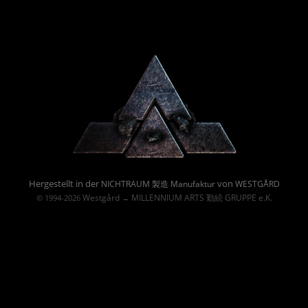
Powered By :
Hergestellt in der
von
NICHTRAUM 製造 Manufaktur
WESTGÅRD
Westgård
MILLENNIUM ARTS 勤続 GRUPPE e.K.
© 1994-2026
→