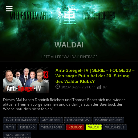
WALDAI
LISTE ALLER "WALDAI" EINTRÄGE
Anti-Spiegel-TV | SERIE – FOLGE 13 –
Was sagte Putin bei der 20. Sitzung
des Waldai-Klubs?
2023-10-27 - 7:21 Uhr
87
Dieses Mal haben Dominik Reichert und Thomas Röper sich mal wieder
aktuelle Themen vorgenommen und da darf ja auch der Baerbock der
Woche natürlich nicht fehlen!
ANNALENA BAERBOCK
ANTI-SPIEGEL
ANTI-SPIEGEL-TV
DOMINIK REICHERT
PUTIN
RUSSLAND
THOMAS RÖPER
« ZURÜCK
WALDAI
WALDAI-KLUB
WLADIMIR PUTIN