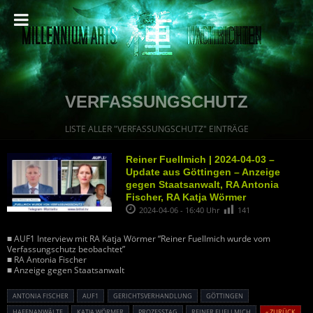
VERFASSUNGSCHUTZ
LISTE ALLER "VERFASSUNGSCHUTZ" EINTRÄGE
Reiner Fuellmich | 2024-04-03 –
Update aus Göttingen – Anzeige
gegen Staatsanwalt, RA Antonia
Fischer, RA Katja Wörmer
2024-04-06 - 16:40 Uhr
141
■ AUF1 Interview mit RA Katja Wörmer “Reiner Fuellmich wurde vom
Verfassungschutz beobachtet”
■ RA Antonia Fischer
■ Anzeige gegen Staatsanwalt
ANTONIA FISCHER
AUF1
GERICHTSVERHANDLUNG
GÖTTINGEN
HAFENANWÄLTE
KATJA WÖRMER
PROZESSTAG
REINER FUELLMICH
« ZURÜCK