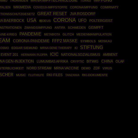
MRNA IMPFTECHNOLOGIE
IMPFUNG
NWO
THÜRINGEN
TÜRKEI
WIKIMEDIA
ITALIEN
COVID19-IMPFSTOFFE
CORONAIMPFUNG
COMIRNATY
GREAT RESET
JVA ROSDORF
KTIONSSCHUTZGESETZ
CORONA
USA
UFO
A BAERBOCK
POLTERGEIST
種DEUS
GEIMPFT
NSTRATIONEN
ZWANGSIMPFUNG
ANTIFA
SCHWEDEN
PANDEMIE
INE-KRIEG
GLITCH
MEDIENMANIPULATION
METABIOTA
EAM
CORONA-PANDEMIE
FFP2 MASKE
SYMBOLS
MOSKAU
STIFTUNG
COSMO
EDGAR SIEMUND
MRNA GENE THERAPY
KI
ICIC
EVENT 201
NATIONALSOZIALISMUS
AMBIENT
HERMANN PLOPPA
NA GEN-INJEKTION
CHINA
LUMUMBAS AFRIKA
BITWIG
OLAF
CRYPTIC
NORD STREAM
MRNA VACCINE
ZDF
STERBLICHKEIT
DEMO
VIRUS
ISCHER
RKI-FILES
MUSIC
RKI-DOKUMENTE
FLUTHILFE
TANZANIA