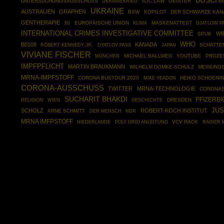
BOSCHI
UNTERSUCHUNGSAUSSCHUSS
UKRAINEKRIEG
ICIC.LAW
GEISTER
UKRAINE
AUSTRALIEN
GRAPHEN
BSW
KOPILOT
DER SCHWARZE KAN
GENTHERAPIE
EUROPÄISCHE UNION
MASKENATTEST
3G
KLIMA
DJATLOW P
INTERNATIONAL CRIMES INVESTIGATIVE COMMITTEE
WI
SPUK
WHO
B0108
KANADA
ROBERT KENNEDY JR.
SCHATTE
DYATLOV PASS
JAPAN
VIVIANE FISCHER
MÜNCHEN
MICHAEL BALLWEG
YOUTUBE
PROZE
IMPFPFLICHT
MARTIN BRAUKMANN
WILHELM DOMKE-SCHULZ
MEINUNGS
MRNA-IMPFSTOFF
CORONA BUSTOUR 2020
HEIKO SCHOENI
MIKE YEADON
CORONA-AUSSCHUSS
TWITTER
MRNA-TECHNOLOGIE
CORONAS
SUCHARIT BHAKDI
PFIZERB
GESCHICHTE
DRESDEN
RELIGION
WIEN
JUS
SCHOLZ
ROBERT-KOCH INSTITUT
ARNE SCHMITT
DER MENSCH
NDR
MRNA IMFPSTOFF
POLY GRID ANLEITUNG
VCV RACK
RAINER 
NIEDERLANDE