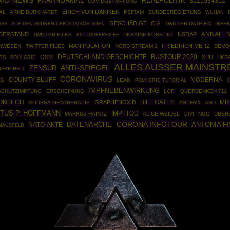
MO-NEWS
PARANORMAL
REALPOLITIK
3121534312
COVID-19-IMPFUNG
ERICH VON DÄNIKEN
AL
ARNE BURKHARDT
PSIRAM
BUNDESREGIERUNG
WUHAN
GESCHÄDIGT
CIA
TWITTER-DATEIEN
INFE
ASS
AUF DEN SPUREN DER ALLMÄCHTIGEN
ANNALEN
DERSTAND
NSDAP
TWITTER-FILES
UKRAINE-KONFLIKT
FLUTOPFERHILFE
MANIPULATION
FRIEDRICH MERZ
NWESEN
TWITTER FILES
NORD STREAM 1
DEMO
DEUTSCHLAND GESCHICHTE
BUSTOUR 2020
OSM
SPD
SS
POLY GRID
UKRA
ALLES AUSSER MAINSTR
ZENSUR
ANTI-SPIEGEL
FREIHEIT
CORONAVIRUS
COUNTY BLUFF
MODERNA
NG
LEAK
POLY GRID TUTORIAL
IMPFNEBENWIRKUNG
CHUTZIMPFUNG
ERSCHEINUNG
LOFI
QUERDENKEN 711
IONTECH
MR
GRAPHENOXID
BILL GATES
MODRNA-GENTHERAPIE
ASPHYX
ARD
TUS P. HOFFMANN
IMPFTOD
MARKUS HAINTZ
ALICE WEIDEL
NGO
ÜBER
DIVI
CORONA INFOTOUR
DATENARCHE
ANTONIA F
NATO-AKTE
MAUSFELD
Powered By :