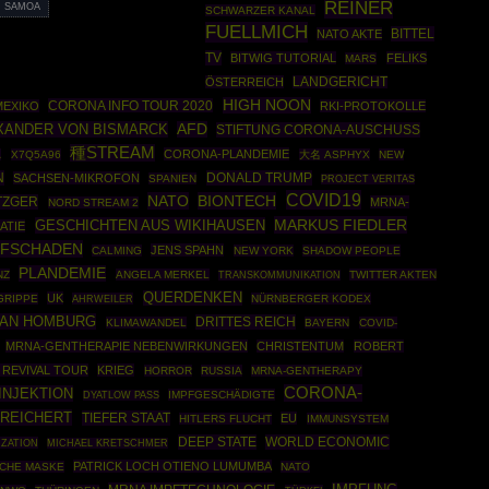
REINER
SAMOA
SCHWARZER KANAL
FUELLMICH
BITTEL
NATO AKTE
TV
BITWIG TUTORIAL
FELIKS
MARS
ÖSTERREICH
LANDGERICHT
HIGH NOON
CORONA INFO TOUR 2020
MEXIKO
RKI-PROTOKOLLE
XANDER VON BISMARCK
AFD
STIFTUNG CORONA-AUSCHUSS
種STREAM
CORONA-PLANDEMIE
A
X7Q5A96
大名 ASPHYX
NEW
N
DONALD TRUMP
SACHSEN-MIKROFON
SPANIEN
PROJECT VERITAS
COVID19
NATO
BIONTECH
TZGER
MRNA-
NORD STREAM 2
MARKUS FIEDLER
GESCHICHTEN AUS WIKIHAUSEN
ATIE
PFSCHADEN
JENS SPAHN
CALMING
NEW YORK
SHADOW PEOPLE
PLANDEMIE
NZ
ANGELA MERKEL
TWITTER AKTEN
TRANSKOMMUNIKATION
QUERDENKEN
UK
GRIPPE
AHRWEILER
NÜRNBERGER KODEX
FAN HOMBURG
DRITTES REICH
KLIMAWANDEL
BAYERN
COVID-
MRNA-GENTHERAPIE NEBENWIRKUNGEN
CHRISTENTUM
ROBERT
 REVIVAL TOUR
KRIEG
HORROR
RUSSIA
MRNA-GENTHERAPY
CORONA-
INJEKTION
IMPFGESCHÄDIGTE
DYATLOW PASS
 REICHERT
TIEFER STAAT
EU
HITLERS FLUCHT
IMMUNSYSTEM
DEEP STATE
WORLD ECONOMIC
ZATION
MICHAEL KRETSCHMER
PATRICK LOCH OTIENO LUMUMBA
SCHE MASKE
NATO