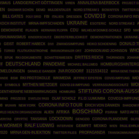
ANNALENA BAERBOCK
LISMUS
LANDGERICHT GÖTTINGEN
VIREN
PROJECT D
TEN
DAGMAR SCHÖN
DEMO
MULDENTALER
NORD STREAM 1
BIOWAFFEN
TWITTER-D
COVID19
BILL GATES
FBI
CORONA INFO RE
POLY GRID
ITALIEN
DRESDEN
UKRAINE
KOCH INSTITUT
MRNA-IMPFSCHADEN
ESOTERIC
NORD STREAM 2
CDU
DEMOKRATIE
SPD
PLAUEN
HERMANN PLOPPA
WILHELM DOMKE-SCHULZ
NW
NSHUMANISMUS
ÜBERSTERBLICHKEIT
DEMONSTRATIONEN
UKRAINE
KINDERSCHUTZ
DONALD 
GEIST
ROBERT HABECK
O
ZWANGSIMPFUNG
HEIKO SCHOENING
DIVI
S
WH
JOHNSON AND JOHNSON
TÜRKEI
FLUTKATASTROPHE
PARANORMALER ORT
DRITTES REICH
R
SPUK
RKI-DOKUMENTE
SCHATTENWESEN
THÜRINGEN
JOHAN
DEUTSCHLAND
PANDEMIE
FF
HOMBURGSHINTER
MICHAEL BALLWEG
JVA ROSDORF
3121534312
ZMELDUNGEN
DANIELE GANSER
MRNA GENE THERA
RKI-PROTOKOLLE
WIKIMEDIA
WID
BSW
JEFFREY EPSTEIN
COVID-IMPFUNG
LANDE
WO
MYTHEN METZGER
SYMBOLS
COVID-19-IMPFUNG
VERFASSUNGSSCHUTZ
H
STIFTUNG CORONA-AUSS
GENTHERAPIE NEBENWIRKUNGEN
HOMBURG
OLAF SCHOLZ
P.L.O. LUMUMBA
COVID19-IMPFUN
MING
PROZESS
DYATLOV PASS
CORONA INFO TOUR
08
ERICH VON DÄNIKEN
NEW YORK
SHADOW 
WUHAN
BOSCHIMO
AFRIKA
ALIEN
NATO AKTE
RLD HEALTH ORGANIZATION
PSIRAM
LOCKDOWN
TANSANIA
CORONA-PLANDEMIE
CRYPTIC
GENOZID
GLIT
VERITAS
RALF LUDWIG
JA WÖRMER
GEIMPFT
MEXIKO
PAUL-EHRLI
INTERVIEW
WIEN
2020
MRNA GEN-INJEKTION
PROPAGANDA
TWITTER FILES
TRANSKOMMUNIKATI