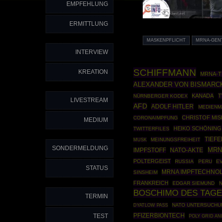
EMPFEHLUNG
ERMITTLUNG
MASKENPFLICHT
MRNA-GEN
INTERVIEW
SCHIFFMANN
KREATION
MRNA-
ALEXANDER VON BISMARC
KANADA
T
NÜRNBERGER KODEX
LIVESTREAM
AFD
ADOLF HITLER
MEDIENM
CHRISTOF MIS
CORONAIMPFUNG
MEDIUM
HEIKO SCHÖNING
TWITTERFILES
TIEF
MEINUNGSFREIHEIT
MUSK
SONDERMELDUNG
MRN
NATO-AKTE
IMPFSTOFF
POLTERGEIST
RUSSIA
PERU
E
STATUS
MRNA IMPFTECHNO
SINSHEIM
FRANKREICH
EDGAR SIEMUND
BOSCHIMO DES TAG
TERMIN
NATO UNTERSUCH
DYATLOW PASS
PFIZERBIONTECH
TEST
POLY GRID A