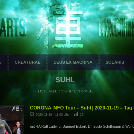
U
CREATURAE
DEUS EX MACHINA
SOLARIS
SUHL
LISTE ALLER "SUHL" EINTRÄGE
CORONA INFO Tour – Suhl | 2020-11-19 – Tag 
2020-11-19 - 11:00 Uhr
19
mit RA Ralf Ludwig, Samuel Eckert, Dr. Bodo Schiffmann & Wolf