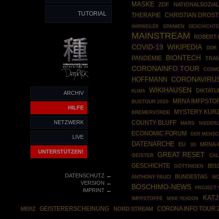
MASKE
ZDF
NATIONALSOZIA
TUTORIAL
THERAPIE
CHRISTIAN DROS
AHRWEILER
SPANIEN
GESCHICHTE
MAINSTREAM
ROBERT-
COVID-19
WIKIPEDIA
DDR
BIONTECH
PANDEMIE
TRA
CORONAINFO TOUR
COSM
CORONAVIRU
HOFFMANN
WIKIHAUSEN
DIKTATU
KLIMA
ARCHIV
MRNA IMFPSTO
BUSTOUR 2020
HILFE
MYSTERY KUR
BREMERVÖRDE
NETZWERK
COUNTY BLUFF
MARS
NIEDER
ECONOMIC FORUM
DER MENSC
LIVE
DATENARCHE
EU
MRNA-
3G
UNTERSTÜTZEN!
GREAT RESET
GEISTER
CAL
GESCHICHTE
B01
GÖTTINGEN
←
DATENSCHUTZ
BUNDESTAG
ANTHONY FAUCI
WO
←
VERSION
BOSCHIMO-NEWS
PROJECT 
←
IMPRINT
KAT
IMPFSTOFFE
MIKE YEADON
CORONA INFO TOUR 
MERZ
GEISTERERSCHEINUNG
NORD STREAM