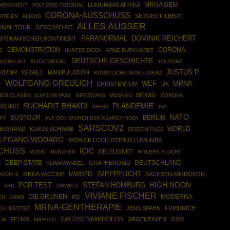
MRNA GEN-
LUMUMBAS AFRIKA
ARKKNIGHT
POLY GRID TUTORIAL
CORONA-AUSSCHUSS
SERGEY FILBERT
ATEIEN
ALIENS
ALLES AUSSER
VIVAL TOUR
GESCHÄDIGT
PARANORMAL
DOMINIK REICHERT
AFRIKANISCHER KONTINENT
DEMONSTRATION
CORONA-
O
ARNE BURKHARDT
HUNTER BIDEN
DEUTSCHE GESCHICHTE
-KONFLIKT
ALICE WEIDEL
YOUTUBE
JUSTUS P.
TRUMP
ISRAEL
MANIPULATION
KÜNSTLICHE INTELLIGENZ
WOLFGANG GREULICH
O
MRNA
WEF
CHRISTENTUM
UK
BITWIG
NES CLASEN
IMPFZWANG
MOSKAU
CORONA
DJATLOW PASS
SUCHARIT BHAKDI
PLANDEMIE
GRUND
JVA
KREBS
NATO
BUSTOUR
BERLIN
PY
AUF DEN SPUREN DER ALLMÄCHTIGEN
SARSCOV2
WORLD
ERSTAND
KLAUS SCHWAB
EPSTEIN FILES
LFGANG WODARG
PATRICK LOCH OTIENO LUMUMBA
CHUSS
ICIC
GELEUGNET
MUSIC
MÜNCHEN
HITLERS FLUCHT
DEEP STATE
DEUTSCHLAND
G
GRAPHENOXID
KLIMAWANDEL
IMPFPFLICHT
MWGFD
MRNA VACCINE
SACHSEN-MIKROFON
PEOPLE
PCR TEST
STEFAN HOMBURG
HIGH NOON
ARD
ORWELL
VIVIANE FISCHER
DIE GRÜNEN
MODERNA
CH
PEI
JAPAN
MRNA-GENTHERAPIE
JENS SPAHN
FRIEDRICH
CH INSTITUT
SACHSENMIKROFON
FELIKS
ARGENTINIEN
OSM
IMPFTOT
ON