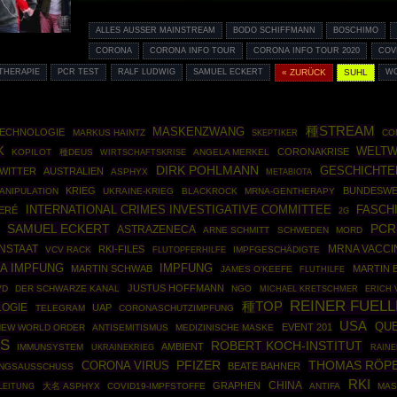
ALLES AUSSER MAINSTREAM
BODO SCHIFFMANN
BOSCHIMO
CORONA
CORONA INFO TOUR
CORONA INFO TOUR 2020
COV
THERAPIE
PCR TEST
RALF LUDWIG
SAMUEL ECKERT
« ZURÜCK
SUHL
WO
種STREAM
MASKENZWANG
TECHNOLOGIE
MARKUS HAINTZ
SKEPTIKER
CO
K
WELTW
CORONAKRISE
KOPILOT
種DEUS
WIRTSCHAFTSKRISE
ANGELA MERKEL
DIRK POHLMANN
GESCHICHTE
WITTER
AUSTRALIEN
ASPHYX
METABIOTA
KRIEG
BUNDESW
ANIPULATION
UKRAINE-KRIEG
BLACKROCK
MRNA-GENTHERAPY
INTERNATIONAL CRIMES INVESTIGATIVE COMMITTEE
FASCH
ERÉ
2G
SAMUEL ECKERT
PCR
ASTRAZENECA
ARNE SCHMITT
SCHWEDEN
MORD
ENSTAAT
RKI-FILES
MRNA VACCI
VCV RACK
IMPFGESCHÄDIGTE
FLUTOPFERHILFE
A IMPFUNG
IMPFUNG
MARTIN SCHWAB
MARTIN 
JAMES O'KEEFE
FLUTHILFE
JUSTUS HOFFMANN
VD
DER SCHWARZE KANAL
NGO
MICHAEL KRETSCHMER
ERICH 
REINER FUEL
種TOP
LOGIE
UAP
TELEGRAM
CORONASCHUTZIMPFUNG
USA
QU
EVENT 201
NEW WORLD ORDER
ANTISEMITISMUS
MEDIZINISCHE MASKE
ES
ROBERT KOCH-INSTITUT
AMBIENT
IMMUNSYSTEM
UKRAINEKRIEG
RAINE
THOMAS RÖP
CORONA VIRUS
PFIZER
BEATE BAHNER
UNGSAUSSCHUSS
RKI
CHINA
GRAPHEN
NLEITUNG
大名 ASPHYX
COVID19-IMPFSTOFFE
ANTIFA
MAS