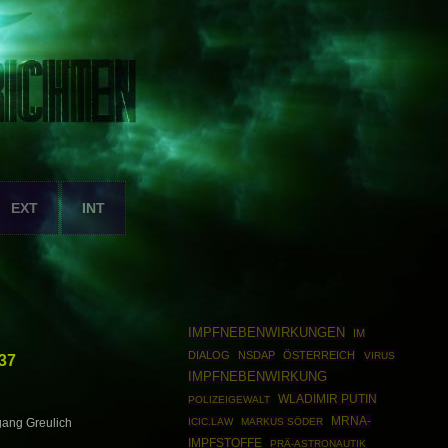
EXT
INT
IMPFNEBENWIRKUNGEN
IM
DIALOG
NSDAP
ÖSTERREICH
VIRUS
37
IMPFNEBENWIRKUNG
WLADIMIR PUTIN
POLIZEIGEWALT
MRNA-
ICIC.LAW
MARKUS SÖDER
gang Greulich
IMPFSTOFFE
PRÄ-ASTRONAUTIK