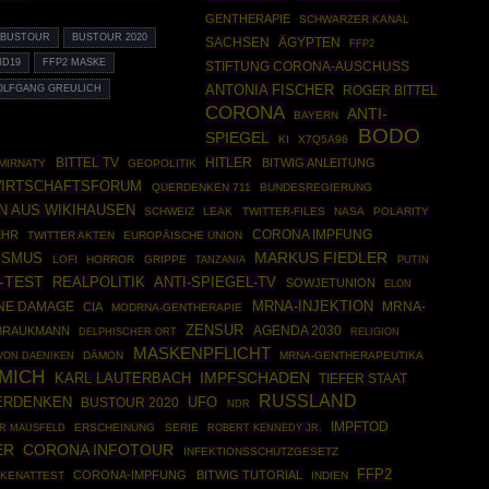
GENTHERAPIE
SCHWARZER KANAL
BUSTOUR
BUSTOUR 2020
SACHSEN
ÄGYPTEN
FFP2
ID19
FFP2 MASKE
STIFTUNG CORONA-AUSCHUSS
ANTONIA FISCHER
LFGANG GREULICH
ROGER BITTEL
CORONA
ANTI-
BAYERN
BODO
SPIEGEL
KI
X7Q5A96
BITTEL TV
HITLER
BITWIG ANLEITUNG
MIRNATY
GEOPOLITIK
IRTSCHAFTSFORUM
QUERDENKEN 711
BUNDESREGIERUNG
N AUS WIKIHAUSEN
SCHWEIZ
LEAK
TWITTER-FILES
NASA
POLARITY
EHR
CORONA IMPFUNG
TWITTER AKTEN
EUROPÄISCHE UNION
MARKUS FIEDLER
ISMUS
LOFI
HORROR
GRIPPE
PUTIN
TANZANIA
-TEST
REALPOLITIK
ANTI-SPIEGEL-TV
SOWJETUNION
ELON
MRNA-INJEKTION
NE DAMAGE
CIA
MRNA-
MODRNA-GENTHERAPIE
ZENSUR
AGENDA 2030
BRAUKMANN
DELPHISCHER ORT
RELIGION
MASKENPFLICHT
DÄMON
MRNA-GENTHERAPEUTIKA
VON DAENIKEN
LMICH
IMPFSCHADEN
KARL LAUTERBACH
TIEFER STAAT
RUSSLAND
UFO
ERDENKEN
BUSTOUR 2020
NDR
IMPFTOD
R MAUSFELD
ERSCHEINUNG
SERIE
ROBERT KENNEDY JR.
ER
CORONA INFOTOUR
INFEKTIONSSCHUTZGESETZ
FFP2
CORONA-IMPFUNG
BITWIG TUTORIAL
KENATTEST
INDIEN