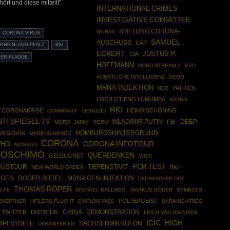
rt und diese mitteilt”.
INTERNATIONAL CRIMES
INVESTIGATIVE COMMITTEE
STIFTUNG CORONA-
WUHAN
CORONA VIRUS
SAMUEL
AUSCHUSS
UAP
RHEINLAND-PFALZ
RKI
ECKERT
JUSTUS P.
CIA
ER-FLAGGE
HOFFMANN
NORD STREAM 2
EVD
KÜNSTLICHE INTELLIGENZ
DEMO
MRNA-INJEKTION
PATRICK
NDR
LOCH OTIENO LUMUMBA
RAINER
RKI
CORONAKRISE
HEIKO SCHÖNING
COMIRNATY
GENOZID
NTI-SPIEGEL-TV
WLADIMIR PUTIN
DEEP
FBI
MORD
PERU
JAPAN
HOMBURGSHINTERGRUND
AR SCHÖN
MARKUS HAINTZ
CORONA
CORONA INFOTOUR
HO
MOSKAU
BOSCHIMO
QUERDENKEN
GELEUGNET
WIEN
PCR TEST
BUSTOUR
TIEFENSTAAT
NEW WORLD ORDER
RKI-
ROGER BITTEL
MRNA GEN-INJEKTION
NGEN
DELPHISCHER ORT
THOMAS RÖPER
MICHAEL BALLWEG
MARKUS SÖDER
SYMBOLS
ILFE
POLTERGEIST
SKEPTIKER
HITLERS FLUCHT
UKRAINE-KRIEG
DYATLOW PASS
CHINA
DEMONSTRATION
TWITTER
DIKTATUR
ERICH VON DAENIKEN
ICIC
HIGH
MPFSTOFFE
SACHSENMIKROFON
UKRAINEKRIEG