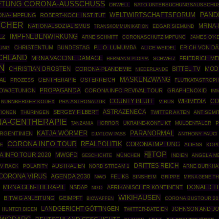
FTUNG CORONA-AUSSCHUSS
ORWELL
NATO UNTERSUCHUNGSAUSSCHU
PAND
WELTWIRTSCHAFTSFORUM
NA-IMPFUNG
ROBERT-KOCH INSTITUT
ISCHER
NATIONALSOZIALISMUS
MRNA-
EDGAR SIEMUND
TRANSKOMMUNIKATION
IMPFNEBENWIRKUNG
LZ
ARNE SCHMITT
CORONASCHUTZIMPFUNG
JAMES O'K
CHRISTENTUM
BUNDESTAG
P.L.O. LUMUMBA
ERICH VON DÄ
UNG
ALICE WEIDEL
CHLAND
MRNA VACCINE DAMAGE
FRIEDRICH ME
HERMANN PLOPPA
SCHWEIZ
N
CHRISTIAN DROSTEN
BITTEL TV
MOD
CORONA-PLANDEMIE
NIEDERLANDE
MASKENZWANG
AL
GENTHERAPIE
ÖSTERREICH
PROZESS
FLUTKATASTROP
PROPAGANDA
OWJETUNION
CORONA INFO REVIVAL TOUR
GRAPHENOXID
IM
COUNTY BLUFF
CO
WIKIMEDIA
NÜRNBERGER KODEX
PRÄ-ASTRONAUTIK
VIRUS
ASTRAZENECA
SERGEY FILBERT
IONEN
THÜRINGEN
TWITTER AKTEN
ANTISEMI
A-GENTHERAPIE
HORROR
UKRAINE-KONFLIKT
MULDENTALER
P
TANZANIA
PARANORMAL
KATJA WÖRMER
RGENTINIEN
ANTHONY FAUCI
DJATLOW PASS
CORONA INFO TOUR
REALPOLITIK
CORONA IMPFUNG
ALIENS
KOPI
FE
種TOP
 INFO TOUR 2020
MWGFD
GESCHICHTE
MÜNCHEN
INDIEN
ANGELA M
DRITTES REICH
AUSTRALIEN
V RACK
POLARITY
NORD STREAM 1
ARNE BURKHA
CORONA VIRUS
AGENDA 2030
FELIKS
NWO
SINSHEIM
GRIPPE
MRNA GENE T
MRNA GEN-THERAPIE
DONALD T
NSDAP
AFRIKANISCHER KONTINENT
NGO
WIKIHAUSEN
BITWIG ANLEITUNG
GEIMPFT
BIOWAFFEN
CORONA BUSTOUR 20
LANDGERICHT GÖTTINGEN
JOHNSON AND J
TWITTER-DATEIEN
HUNTER BIDEN