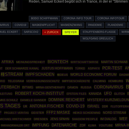
Reden, Samuel Eckert begibt sich in Trance, in der er “Stimmen hö
BODO SCHIFFMANN
CORONA INFO TOUR
CORONA INFOTOUR
VIRUS
COVID19
MASKENPFLICHT
MASKENZWANG
PANDEMIE
PLANDEMIE
MUEL ECKERT
SARSCOV2
« ZURÜCK
SPEYER
STAUFFENBERG-FLAGGE
WIRM
WOLFGANG GREULICH
BIONTECH
AFRIKA
MARTIN SCHWAB
MEINUNGSFREIHEIT
WIRTSCHAFTSKRISE
PCR-TEST
A
JUSTUS HOFFMANN
HT
DER SCHWARZE KANAL
TÜRKEI
ASPHYX
種STREAM
IMPFSCHADEN
WORLD ECONOMIC FORUM
種DEUS
DAGM
W
GRID
TELEGRAM
VERFASSUNGSSCHUTZ
IMPFGESCHÄDIGTE
CALMING
HOMBURG
CORONAVIRUS
AUTERBACH
BITWIG
MRNA-GENTHERAPY
DÄMON
RUSSIA
ROBERT KOCH-INSTITUT
UFO
KANADA
NLEITUNG
EPSTEIN FILES
GLITCH
DOMINIK REICHERT
MYSTERY KURZMELDU
MKE-SCHULZ
DANIELE GANSER
S TAGES
COVID-19
ANTONIA FISCHER
ISRAEL
UK
DDR
FLUTOPFERH
F
FFP2 MASKE
NORD STREAM
GEISTER
HEIKO SCHOENING
PROJECT VERITAS
WEF
JENS SPAHN
IM DIALOG
DRESDEN
SHADOW PEOPLE
MICHAEL KRETSCHMER
DATENARCHE
IMPFUNG
MRNA-I
ZDF
YOUTUBE
PARANORMALER ORT
KLIMA