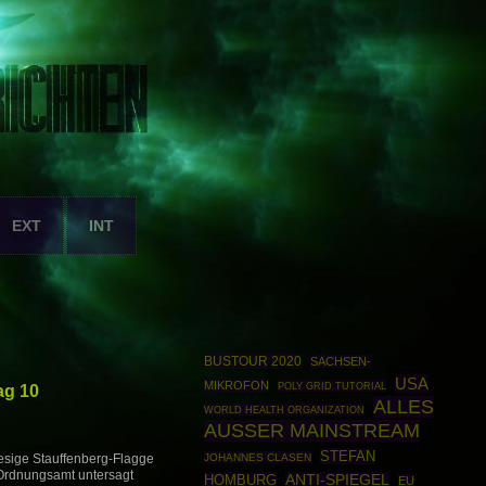
EXT
INT
BUSTOUR 2020
SACHSEN-
USA
MIKROFON
POLY GRID TUTORIAL
ag 10
ALLES
WORLD HEALTH ORGANIZATION
AUSSER MAINSTREAM
STEFAN
JOHANNES CLASEN
iesige Stauffenberg-Flagge
Ordnungsamt untersagt
HOMBURG
ANTI-SPIEGEL
EU