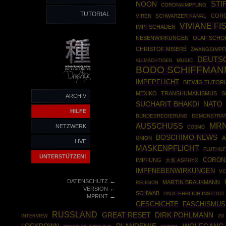
STI
NOON
CORONAIMPFUNG
TUTORIAL
CORO
VIREN
SCHWARZER KANAL
VIVIANE F
IMPFSCHADEN
NEBENWIRKUNGEN
OLAF SCHO
CHRISTOF MISERÉ
ZWANGSIMPF
DEUTS
MUSIC
ALLMÄCHTIGEN
BODO SCHIFFMAN
IMPFPFLICHT
BITWIG TUTORI
MEXIKO
TRANSHUMANISMUS
S
ARCHIV
NATO
SUCHARIT BHAKDI
HILFE
BUNDESREGIERUNG
DEMONSTRAT
MRN
AUSSCHUSS
NETZWERK
COSMO
BOSCHIMO-NEWS
A
UNION
LIVE
MASKENPFLICHT
FLUTHIL
UNTERSTÜTZEN!
CORONA
IMPFUNG
大名 ASPHYX
IMPFNEBENWIRKUNGEN
VC
←
DATENSCHUTZ
MARTIN BRAUKMANN
RELIGION
←
VERSION
SCHWAB
PAUL-EHRLICH INSTITUT
←
IMPRINT
GESCHICHTE
FASCHISMUS
RUSSLAND
GREAT RESET
DIRK POHLMANN
INTERVIEW
2G