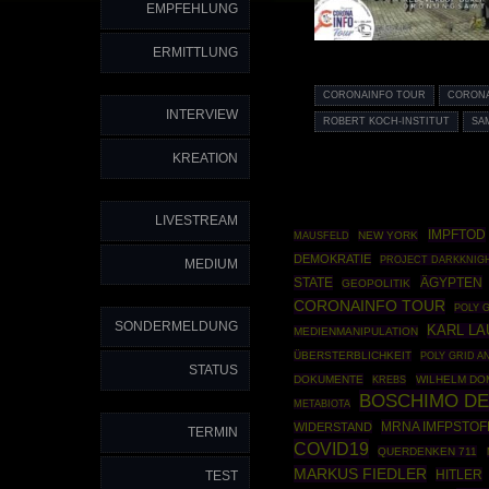
EMPFEHLUNG
ERMITTLUNG
CORONAINFO TOUR
CORONA
INTERVIEW
ROBERT KOCH-INSTITUT
SA
KREATION
LIVESTREAM
IMPFTOD
MAUSFELD
NEW YORK
DEMOKRATIE
PROJECT DARKKNIG
MEDIUM
STATE
ÄGYPTEN
GEOPOLITIK
CORONAINFO TOUR
POLY 
SONDERMELDUNG
KARL L
MEDIENMANIPULATION
ÜBERSTERBLICHKEIT
POLY GRID A
STATUS
DOKUMENTE
WILHELM DO
KREBS
BOSCHIMO DE
METABIOTA
MRNA IMFPSTOF
WIDERSTAND
TERMIN
COVID19
QUERDENKEN 711
MARKUS FIEDLER
HITLER
TEST