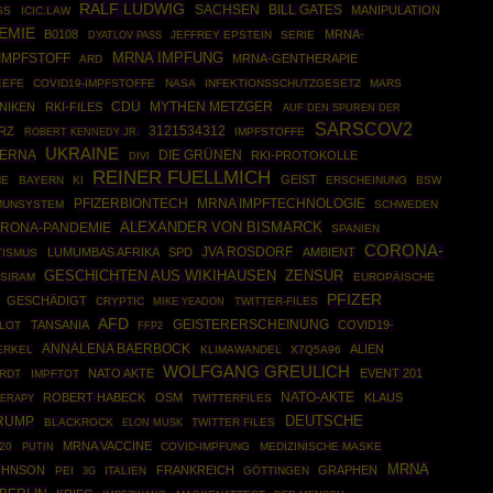
RALF LUDWIG
SACHSEN
BILL GATES
MANIPULATION
SS
ICIC.LAW
EMIE
B0108
MRNA-
JEFFREY EPSTEIN
SERIE
DYATLOV PASS
MRNA IMPFUNG
IMPFSTOFF
MRNA-GENTHERAPIE
ARD
EEFE
COVID19-IMPFSTOFFE
NASA
INFEKTIONSSCHUTZGESETZ
MARS
CDU
MYTHEN METZGER
NIKEN
RKI-FILES
AUF DEN SPUREN DER
SARSCOV2
3121534312
RZ
ROBERT KENNEDY JR.
IMPFSTOFFE
UKRAINE
ERNA
DIE GRÜNEN
RKI-PROTOKOLLE
DIVI
REINER FUELLMICH
GEIST
HE
BAYERN
KI
ERSCHEINUNG
BSW
PFIZERBIONTECH
MRNA IMPFTECHNOLOGIE
MUNSYSTEM
SCHWEDEN
ALEXANDER VON BISMARCK
RONA-PANDEMIE
SPANIEN
CORONA-
JVA ROSDORF
LUMUMBAS AFRIKA
SPD
AMBIENT
TISMUS
GESCHICHTEN AUS WIKIHAUSEN
ZENSUR
SIRAM
EUROPÄISCHE
PFIZER
GESCHÄDIGT
CRYPTIC
TWITTER-FILES
MIKE YEADON
AFD
TANSANIA
GEISTERERSCHEINUNG
COVID19-
LOT
FFP2
ANNALENA BAERBOCK
ALIEN
ERKEL
KLIMAWANDEL
X7Q5A96
WOLFGANG GREULICH
NATO AKTE
EVENT 201
RDT
IMPFTOT
NATO-AKTE
ROBERT HABECK
OSM
KLAUS
HERAPY
TWITTERFILES
DEUTSCHE
RUMP
BLACKROCK
TWITTER FILES
ELON MUSK
MRNA VACCINE
20
PUTIN
COVID-IMPFUNG
MEDIZINISCHE MASKE
MRNA
OHNSON
FRANKREICH
GRAPHEN
PEI
ITALIEN
GÖTTINGEN
3G