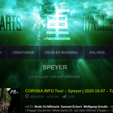
U
CREATURAE
DEUS EX MACHINA
SOLARIS
SPEYER
LISTE ALLER "SPEYER" EINTRÄGE
CORONA INFO Tour – Speyer | 2020-10-07 – T
2020-10-07 - 11:00 Uhr
3.431
mit Dr.
Bodo Schiffmann
,
Samuel Eckert
,
Wolfgang Greulic
– r
(
Flagge Deutscher Widerstand 20. Juli
oder Wirmer-Flagge
) – 