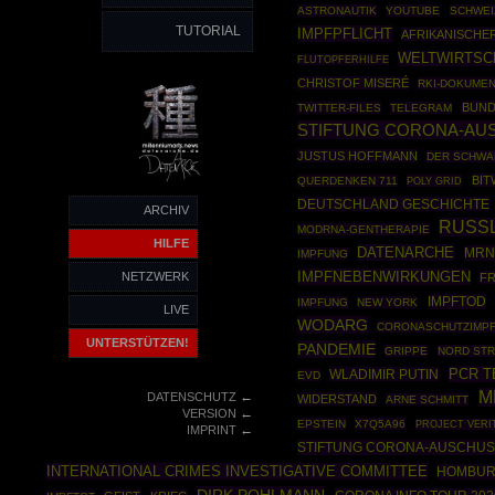
ASTRONAUTIK
YOUTUBE
SCHWEI
TUTORIAL
IMPFPFLICHT
AFRIKANISCHE
WELTWIRTS
FLUTOPFERHILFE
CHRISTOF MISERÉ
RKI-DOKUME
BUN
TWITTER-FILES
TELEGRAM
STIFTUNG CORONA-AUS
JUSTUS HOFFMANN
DER SCHWA
BIT
QUERDENKEN 711
POLY GRID
DEUTSCHLAND GESCHICHTE
ARCHIV
RUSS
MODRNA-GENTHERAPIE
HILFE
DATENARCHE
MRN
IMPFUNG
IMPFNEBENWIRKUNGEN
NETZWERK
FR
IMPFTOD
IMPFUNG
NEW YORK
LIVE
WODARG
CORONASCHUTZIMP
UNTERSTÜTZEN!
PANDEMIE
GRIPPE
NORD STR
PCR T
WLADIMIR PUTIN
EVD
M
←
DATENSCHUTZ
WIDERSTAND
ARNE SCHMITT
←
VERSION
EPSTEIN
X7Q5A96
PROJECT VERI
←
IMPRINT
STIFTUNG CORONA-AUSCHU
INTERNATIONAL CRIMES INVESTIGATIVE COMMITTEE
HOMBUR