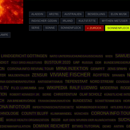
ALADDIN
AR2781
AUSTRALIEN
BESIEDLUNG
ELON MUSK
INDISCHER OZEAN
IRLAND
KULTSTÄTTE
MYTHEN METZGER
SERIE
SONNE
SONNENFLECK
« ZURÜCK
SONNENFLECK 
LAMPE
SAMUE
LANDGERICHT GÖTTINGEN
NATO UNTERSUCHUNGSAUSSCHUSS
WIEN
BUSTOUR 2020
ÄDIGT
UAP
POLY GRID ANLEITUNG
RUSSIA
DDR
BUNDESREGIERU
MRNA-INJEKTION
ON
CORONA INFO REVIVAL TOUR
GEIMPFT
JENS SPAHN
VIVIANE FISCHER
N
ZENSUR
ÄGYPTEN
TER
MULDENTALER
SPANIEN
TIEFENSTAAT
NORD STREAM
RNA-GENTHERAPEUTIKA
ANTISEMITISMUS
COVID19
WIKIPEDIA
RALF LUDWIG
L-TV
MODERNA
ROGE
P.L.O. LUMUMBA
DIVI
TION
CHRISTENTUM
OLAF SCHOLZ
ROBERT KENNEDY JR.
SERIE
KÜNSTLICHE INT
ICH
BUNDESTAG
JVA BREMERVÖRDE
SCHATTENWESEN
HOR
TRANSKOMMUNIKATION
ONA INFOTOUR
INFEKTIONSSCHUTZGESETZ
NÜRNBERGER KODEX
HITLERS FLU
CORONA INFO TOU
CHNOLOGIE
COUNTY BLUFF
KLIMAWANDEL
MÜNCHEN
NE
SUCH
B0108
WORLD HEALTH ORGANIZATION
AUF DEN SPUREN DER ALLMÄCHTIGEN
DOMINIK REICHERT
BITWIG TUTORIAL
G
EDIENMANIPULATION
DEMO
ANTIFA