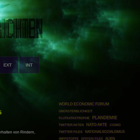
EXT
INT
WORLD ECONOMIC FORUM
ÜBERSTERBLICHKEIT
5
PLANDEMIE
FLUTKATASTROPHE
NATO-AKTE
TWITTER AKTEN
COSMO
NATIONALSOZIALISMUS
TWITTER FILES
halten von Rindern,
ALIEN
IMPFSTOFFE
EPSTEIN FILES