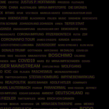
JUSTUS P. HOFFMANN
EMIE
CRYPTIC
PROZESS
FLUTHILFE
NOON
CHINA
MRNA-IMPFSTOFFE
DIE GRÜNEN
AUSTRALIEN
CK
BITWIG
SPUK
VCV RACK
MARKUS HAINTZ
CORONA BUSTOUR 2020
AGENDA 2030
ONEN
BLACKROCK
ITALIEN
MUSIC
SINSHEIM
GESCHICHTE
TIEFER STAAT
RTIN SCHWAB
JOHNSON AND JOHNSON
VIREN
AGANDA
DEMOKRATIE
ZWANGSIMPFUNG
PERU
DELPHISCHER ORT
PFIZERBIONTECH
CORONA IMPFUNG
ZDF
UNGSSCHUTZ
PUTIN
CORONAINFO TOUR
KANADA
JAMES O'KEEFE
BAYERN
JVA ROSDORF
K LOCH OTIENO LUMUMBA
NORD STREAM 1
ELON MUSK
DONALD TRUMP
IM DIALOG
GÖTTINGEN
IMPFZWANG
COVID-19-
BOSCHIMO
NGO
IMMUNSYSTEM
CALMING
UHAN
RELIGION
COVID19
EU
MRNA-IMPFSCHADEN
INDIEN
NWO
MARS
COVID-
SSER MAINSTREAM
WOLFGANG
DYATLOW PASS
ICIC
FO
FASCHISMUS
CIA
PLAUEN
MEINUNGSFREIHEIT
STEFAN HOMBURG
IMPFNEBENWIRKUNG
IN
TWITTER-DATEIEN
REALPOLITIK
ADOLF HITLER
BEATE BAHNER
RG
COMIRNATY
PARANORMAL
KARL LAUTERBACH
PSIRAM
JEFFREY
MIKE YEADON
DEUTSCHLAND
D19-IMPFUNG
AMBIENT
EDGAR SIEMUND
PEI
 FIEDLER
ERICH VON DÄNIKEN
TWITTERFILES
MORD
MRNA GEN-THERAPIE
UK
MEXIKO
ISTER
種DEUS
INTERVIEW
JAPAN
BODO