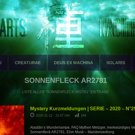
U
CREATURAE
DEUS EX MACHINA
SOLARIS
SONNENFLECK AR2781
LISTE ALLER "SONNENFLECK AR2781" EINTRÄGE
Mystery Kurzmeldungen | SERIE – 2020 – N°2
2020-11-12 - 21:57 Uhr
194
Aladdin’s Wunderlampe, FAQ Mythen Metzger, merkwürdiges Ver
Sonnenfleck AR2781, Elon Musk – Marsbesiedlung