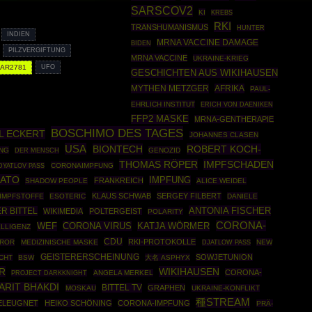
SARSCOV2
KI
KREBS
RKI
TRANSHUMANISMUS
HUNTER
INDIEN
MRNA VACCINE DAMAGE
BIDEN
PILZVERGIFTUNG
MRNA VACCINE
UKRAINE-KRIEG
AR2781
UFO
GESCHICHTEN AUS WIKIHAUSEN
MYTHEN METZGER
AFRIKA
PAUL-
EHRLICH INSTITUT
ERICH VON DAENIKEN
FFP2 MASKE
MRNA-GENTHERAPIE
BOSCHIMO DES TAGES
L ECKERT
JOHANNES CLASEN
USA
BIONTECH
ROBERT KOCH-
NG
GENOZID
DER MENSCH
THOMAS RÖPER
IMPFSCHADEN
CORONAIMPFUNG
DYATLOV PASS
ATO
IMPFUNG
FRANKREICH
SHADOW PEOPLE
ALICE WEIDEL
KLAUS SCHWAB
SERGEY FILBERT
-IMPFSTOFFE
ESOTERIC
DANIELE
ANTONIA FISCHER
R BITTEL
WIKIMEDIA
POLTERGEIST
POLARITY
CORONA-
CORONA VIRUS
WEF
KATJA WÖRMER
ELLIGENZ
CDU
RKI-PROTOKOLLE
ROR
MEDIZINISCHE MASKE
NEW
DJATLOW PASS
GEISTERERSCHEINUNG
SOWJETUNION
CHT
BSW
大名 ASPHYX
R
WIKIHAUSEN
CORONA-
PROJECT DARKKNIGHT
ANGELA MERKEL
ARIT BHAKDI
BITTEL TV
GRAPHEN
MOSKAU
UKRAINE-KONFLIKT
種STREAM
ELEUGNET
HEIKO SCHÖNING
CORONA-IMPFUNG
PRÄ-