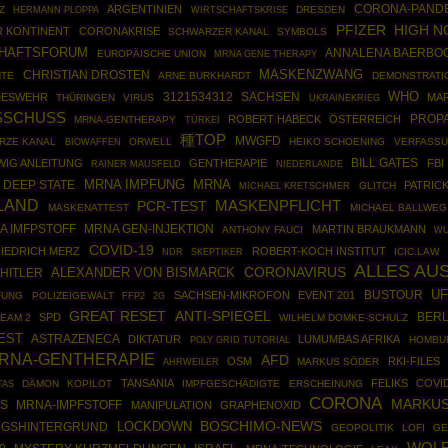
CORONA-PAND
ARGENTINIEN
Z
HERMANN PLOPPA
WIRTSCHAFTSKRISE
DRESDEN
PFIZER
HIGH 
R KONTINENT
CORONAKRISE
SCHWARZER KANAL
SYMBOLS
CHAFTSFORUM
ANNALENA BAERBO
EUROPÄISCHE UNION
MRNA GENE THERAPY
MASKENZWANG
CHRISTIAN DROSTEN
NTE
ARNE BURKHARDT
DEMONSTRATI
WHO
3121534312
SACHSEN
DESWEHR
MA
THÜRINGEN
VIRUS
UKRAINEKRIEG
SCHUSS
PROP
ROBERT HABECK
ÖSTERREICH
MRNA-GENTHERAPY
TÜRKEI
種TOP
MWGFD
RZE KANAL
BIOWAFFEN
ORWELL
HEIKO SCHOENING
VERFASS
WIG ANLEITUNG
GENTHERAPIE
BILL GATES
FBI
RAINER MAUSFELD
NIEDERLANDE
MRNA IMPFUNG
MRNA
DEEP STATE
PATRIC
GLITCH
MICHAEL KRETSCHMER
LAND
MASKENPFLICHT
PCR-TEST
MASKENATTEST
MICHAEL BALLWEG
A IMFPSTOFF
MRNA GEN-INJEKTION
MARTIN BRAUKMANN
ANTHONY FAUCI
W
COVID-19
IEDRICH MERZ
ROBERT-KOCH INSTITUT
SKEPTIKER
ICIC.LAW
NDR
ALLES AU
CORONAVIRUS
ALEXANDER VON BISMARCK
HITLER
U
BUSTOUR
SACHSEN-MIKROFON
EVENT 201
FUNG
POLIZEIGEWALT
FFP2
2G
GREAT RESET
ANTI-SPIEGEL
BERL
SPD
EAM 2
WILHELM DOMKE-SCHULZ
EST
ASTRAZENECA
DIKTATUR
LUMUMBAS AFRIKA
POLY GRID TUTORIAL
HOMBU
RNA-GENTHERAPIE
AFD
OSM
RKI-FILES
AHRWEILER
MARKUS SÖDER
TANSANIA
FELIKS
COVI
DÄMON
KOPILOT
IMPFGESCHÄDIGTE
ERSCHEINUNG
TAS
CORONA
MARKUS
SS
MRNA-IMPFSTOFF
MANIPULATION
GRAPHENOXID
BOSCHIMO-NEWS
GSHINTERGRUND
LOCKDOWN
GEOPOLITIK
LOFI
GE