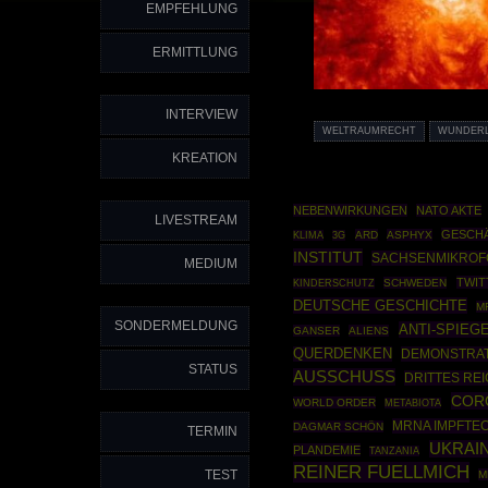
EMPFEHLUNG
ERMITTLUNG
INTERVIEW
WELTRAUMRECHT
WUNDER
KREATION
NEBENWIRKUNGEN
NATO AKTE
LIVESTREAM
GESCH
ARD
ASPHYX
KLIMA
3G
INSTITUT
SACHSENMIKROF
MEDIUM
TWIT
SCHWEDEN
KINDERSCHUTZ
DEUTSCHE GESCHICHTE
M
SONDERMELDUNG
ANTI-SPIEGE
GANSER
ALIENS
QUERDENKEN
DEMONSTRA
STATUS
AUSSCHUSS
DRITTES RE
COR
WORLD ORDER
METABIOTA
MRNA IMPFTE
DAGMAR SCHÖN
TERMIN
UKRAI
PLANDEMIE
TANZANIA
REINER FUELLMICH
TEST
M