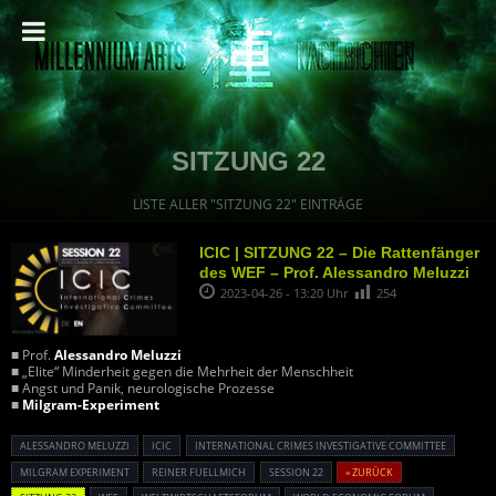
SITZUNG 22
LISTE ALLER "SITZUNG 22" EINTRÄGE
ICIC | SITZUNG 22 – Die Rattenfänger
des WEF – Prof. Alessandro Meluzzi
2023-04-26 - 13:20 Uhr
254
■ Prof.
Alessandro Meluzzi
■ „Elite“ Minderheit gegen die Mehrheit der Menschheit
■ Angst und Panik, neurologische Prozesse
■
Milgram-Experiment
ALESSANDRO MELUZZI
ICIC
INTERNATIONAL CRIMES INVESTIGATIVE COMMITTEE
MILGRAM EXPERIMENT
REINER FUELLMICH
SESSION 22
« ZURÜCK