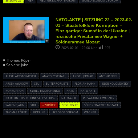
SITZUNG 22
WEF
WELTWIRTSCHAFTSFORUM
WORLD ECONOMIC FORUM
NATO-AKTE | SITZUNG 22 – 2023-02-
01 – Staatsfolklore Korruption –
Einzigartiger Sumpf in der Ukraine |
russische Privatarmee Wagner +
Söldnerarmee Mozart
2023-02-01 - 22:00 Uhr
197
■ Thomas Röper
■ Sabiene Jahn
ALEXEI ARESTOWITSCH
ANATOLY SCHARIJ
ANDRIJ JERMAK
ANTI-SPIEGEL
ARSEN AWAKOW
CSU
EU-TERRORLISTE
FLORIAN HAHN
IGOR KOLOMOYSKY
KORRUPTION
KYRILL TIMOSCHENKO
NATO
NATO AKTE
NATO UNTERSUCHUNGSAUSSCHUSS
NATO-AKTE
PRIVATARMEE WAGNER
SABIENE JAHN
SBU
« ZURÜCK
SITZUNG 22
SÖLDNERARMEE MOZART
THOMAS RÖPER
UKRAINE
UKROBORONPROM
WAGNER