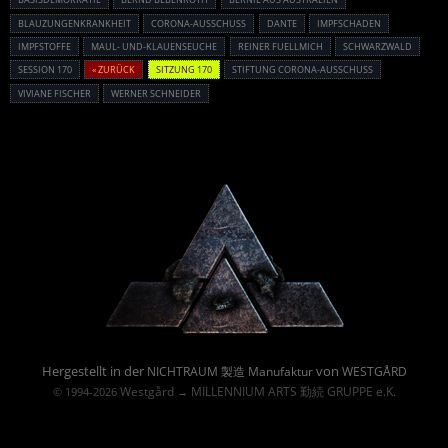
BLAUZUNGENKRANKHEIT
CORONA-AUSSCHUSS
DANTE
IMPFSCHADEN
IMPFSTOFFE
MAUL- UND-KLAUENSEUCHE
REINER FUELLMICH
SCHWARZWALD
SESSION 170
« ZURÜCK
SITZUNG 170
STIFTUNG CORONA-AUSSCHUSS
VIVIANE FISCHER
WERNER SCHNEIDER
Powered By :
Hergestellt in der
von
NICHTRAUM 製造 Manufaktur
WESTGÅRD
Westgård
MILLENNIUM ARTS 勤続 GRUPPE e.K.
© 1994-2026
→