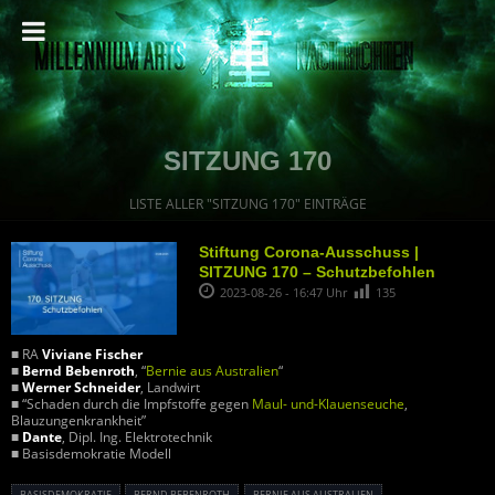
SITZUNG 170
LISTE ALLER "SITZUNG 170" EINTRÄGE
Stiftung Corona-Ausschuss |
SITZUNG 170 – Schutzbefohlen
2023-08-26 - 16:47 Uhr
135
■ RA
Viviane Fischer
■
Bernd Bebenroth
, “
Bernie aus Australien
“
■
Werner Schneider
, Landwirt
■ “Schaden durch die Impfstoffe gegen
Maul- und-Klauenseuche
,
Blauzungenkrankheit”
■
Dante
, Dipl. Ing. Elektrotechnik
■ Basisdemokratie Modell
BASISDEMOKRATIE
BERND BEBENROTH
BERNIE AUS AUSTRALIEN