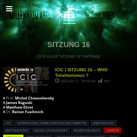
SITZUNG 16
LISTE ALLER "SITZUNG 16" EINTRÄGE
ICIC | SITZUNG 16 – WHO
Totalitarismus ?
2023-03-13 - 14:16 Uhr
453
■ Prof.
Michel Chossudovsky
■
James Roguski
■
Matthew Ehret
■ Dr.
Reiner Fuellmich
ICIC
INTERNATIONAL CRIMES INVESTIGATIVE COMMITTEE
JAMES ROGUSKI
MATTHEW EHRET
MICHEL CHOSSUDOVSKY
REINER FUELLMICH
« ZURÜCK