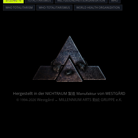
SITZUNG 16
TOTALITARISMUS
WELTGESUNDHEITSORGANISATION
WHO
WHO TOTALITARISM
WHO-TOTALITARISMUS
WORLD HEALTH ORGANIZATION
Powered By :
Hergestellt in der
von
NICHTRAUM 製造 Manufaktur
WESTGÅRD
Westgård
MILLENNIUM ARTS 勤続 GRUPPE e.K.
© 1994-2026
→