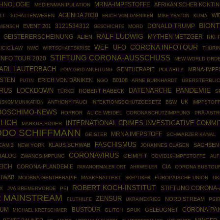
HNOLOGIE
MRNA-IMPFSTOFFE
AFRIKANISCHER KONTI
MEDIENMANIPULATION
AGENDA 2030
WI
LL
SCHATTENWESEN
ERICH VON DAENIKEN
MIKE YEADON
KLIMA
BION
3121534312
DONALD TRUMP
EVENT 201
GESCHICHTE
MORD
 MENSCH
RALF LUDWIG
MYTHEN METZGER
GEISTERERSCHEINUNG
ALIEN
RKI-
CORONA INFOTOUR
UFO
WEF
ICIC.LAW
NWO
WIRTSCHAFTSKRISE
THÜRI
STIFTUNG CORONA-AUSSCHUSS
INFO TOUR 2020
NEW WORLD ORD
ARL LAUTERBACH
GENTHERAPIE
MRNA-IMPF
POLY GRID ANLEITUNG
POLARITY
OSTEN
ERICH VON DÄNIKEN
B0108
PUTIN
NGO
ARNE BURKHARDT
ÜBERSTERBLIC
PANDEMIE
IRUS
DATENARCHE
LOCKDOWN
ROBERT HABECK
TÜRKEI
S
UK
ANTHONY FAUCI
INFEKTIONSSCHUTZGESETZ
BSW
IMPFSTOF
NSKOMMUNIKATION
BOSCHIMO-NEWS
HORROR
ALICE WEIDEL
CORONASCHUTZIMPFUNG
PRÄ-ASTR
LICH
INTERNATIONAL CRIMES INVESTIGATIVE COMMI
MARKUS SÖDER
ODO SCHIFFMANN
MRNA IMFPSTOFF
GEISTER
SCHWARZER KANAL
FASCHISMUS
KLAUS SCHWAB
SACHSEN
EAM 2
NEW YORK
JOHANNES CLASEN
CORONAVIRUS
DIALOG
GEIMPFT
ZWANGSIMPFUNG
COVID19-IMPFSTOFFE
AUF
EICH
CORONA-PLANDEMIE
CIA
AHRWEILER
CORONA BUSTOUR
PARANORMALER ORT
CHWAB
MODRNA-GENTHERAPIE
MASKENATTEST
SKEPTIKER
EUROPÄISCHE UNION
UK
ROBERT KOCH-INSTITUT
STIFTUNG CORONA
X
JVA BREMERVÖRDE
PEI
R MAINSTREAM
ZENSUR
NORD STREAM
UKRAINEKRIEG
PSI
FLUTHILFE
RUM
BUSTOUR
CORONA-PA
GELEUGNET
GLITCH
SPUK
MICHAEL KRETSCHMER