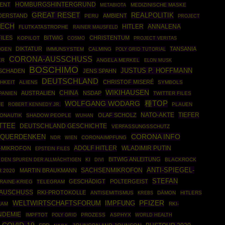
HOMBURGSHINTERGRUND
NENT
MEDIZINISCHE MASKE
METABIOTA
GREAT RESET
REALPOLITIK
DERSTAND
AMBIENT
PERU
PROJECT
TECH
HITLER
ANNALENA
FLUTKATASTROPHE
RAINER MAUSFELD
FILES
BITWIG
CHRISTENTUM
KOPILOT
COSMO
PROJECT VERITAS
DIKTATUR
TANSANIA
NGEN
IMMUNSYSTEM
CALMING
POLY GRID TUTORIAL
CORONA-AUSSCHUSS
ER
ANGELA MERKEL
ELON MUSK
BOSCHIMO
JUSTUS P. HOFFMANN
SCHADEN
JENS SPAHN
DEUTSCHLAND
CHRISTOF MISERÉ
HKEIT
ALIENS
SYMBOLS
WIKIHAUSEN
CHINA
AUSTRALIEN
NSDAP
PANIEN
TWITTER FILES
WOLFGANG WODARG
種TOP
FE
ROBERT KENNEDY JR.
PLAUEN
NATO-AKTE
TIEFER
OLAF SCHOLZ
ONAUTIK
SHADOW PEOPLE
WUHAN
TTEE
DEUTSCHLAND GESCHICHTE
VERFASSUNGSSCHUTZ
CORONA INFO
QUERDENKEN
CORONAIMPFUNG
NDR
WIEN
ADOLF HITLER
WLADIMIR PUTIN
-MIKROFON
EPSTEIN FILES
BITWIG ANLEITUNG
KI
BLACKROCK
 DEN SPUREN DER ALLMÄCHTIGEN
DIVI
ANTI-SPIEGEL-
SACHSENMIKROFON
MARTIN BRAUKMANN
 2020
STEFAN
GESCHÄDIGT
POLTERGEIST
RAINE-KRIEG
TELEGRAM
-AUSCHUSS
RKI-PROTOKOLLE
ANTISEMITISMUS
DÄMON
HITLERS
KREBS
PFIZER
WELTWIRTSCHAFTSFORUM
IMPFUNG
RAM
RKI-
NDEMIE
IMPFTOT
POLY GRID
PROZESS
ASPHYX
WORLD HEALTH