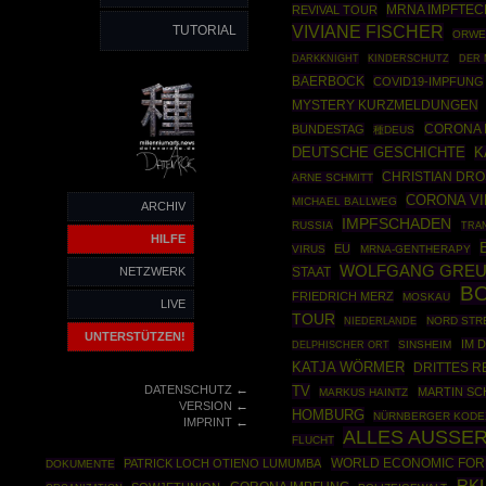
MRNA IMPFTEC
REVIVAL TOUR
TUTORIAL
VIVIANE FISCHER
ORWE
DARKKNIGHT
KINDERSCHUTZ
DER
BAERBOCK
COVID19-IMPFUNG
MYSTERY KURZMELDUNGEN
CORONA 
BUNDESTAG
種DEUS
DEUTSCHE GESCHICHTE
K
CHRISTIAN DR
ARNE SCHMITT
CORONA V
MICHAEL BALLWEG
ARCHIV
IMPFSCHADEN
RUSSIA
TRA
HILFE
EU
VIRUS
MRNA-GENTHERAPY
WOLFGANG GREU
NETZWERK
STAAT
B
FRIEDRICH MERZ
MOSKAU
LIVE
TOUR
NORD STR
NIEDERLANDE
UNTERSTÜTZEN!
IM 
SINSHEIM
DELPHISCHER ORT
KATJA WÖRMER
DRITTES R
←
DATENSCHUTZ
TV
MARTIN S
MARKUS HAINTZ
←
VERSION
HOMBURG
NÜRNBERGER KODE
←
IMPRINT
ALLES AUSSE
FLUCHT
WORLD ECONOMIC FO
PATRICK LOCH OTIENO LUMUMBA
DOKUMENTE