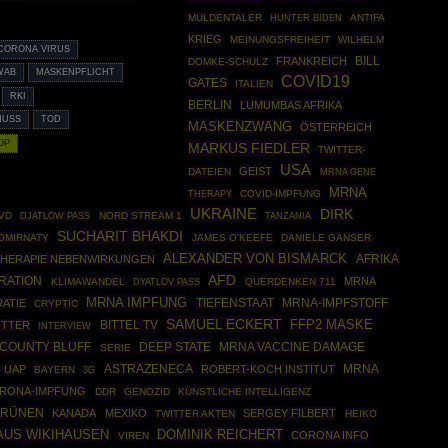
MULDENTALER
ANTIFA
HUNTER BIDEN
KRIEG
MEINUNGSFREIHEIT
WILHELM
CORONA VIRUS
FRANKREICH
BILL
DOMKE-SCHULZ
WAB
MASKENPFLICHT
COVID19
GATES
ITALIEN
RKI
BERLIN
LUMUMBAS AFRIKA
USS
TOD
MASKENZWANG
ÖSTERREICH
OP
MARKUS FIEDLER
TWITTER-
USA
GEIST
DATEIEN
MRNA GENE
MRNA
THERAPY
COVID-IMPFUNG
UKRAINE
DIRK
VD
NORD STREAM 1
DJATLOW PASS
TANZANIA
SUCHARIT BHAKDI
OMIRNATY
JAMES O'KEEFE
DANIELE GANSER
ALEXANDER VON BISMARCK
AFRIKA
HERAPIE NEBENWIRKUNGEN
AFD
RATION
MRNA
KLIMAWANDEL
QUERDENKEN 711
DYATLOV PASS
MRNA IMPFUNG
ATIE
TIEFENSTAAT
MRNA-IMPFSTOFF
CRYPTIC
SAMUEL ECKERT
BITTEL TV
FFP2 MASKE
ITTER
INTERVIEW
COUNTY BLUFF
DEEP STATE
MRNA VACCINE DAMAGE
SERIE
ASTRAZENECA
MRNA
UAP
ROBERT-KOCH INSTITUT
BAYERN
3G
RONA-IMPFUNG
DDR
GENOZID
KÜNSTLICHE INTELLIGENZ
GRÜNEN
KANADA
MEXIKO
SERGEY FILBERT
TWITTER AKTEN
HEIKO
AUS WIKIHAUSEN
DOMINIK REICHERT
CORONA INFO
VIREN