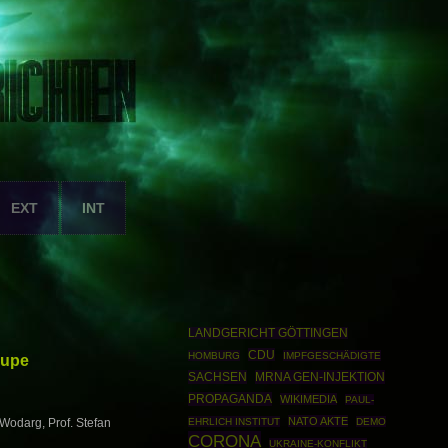
EXT
INT
LANDGERICHT GÖTTINGEN
CDU
HOMBURG
IMPFGESCHÄDIGTE
Lupe
SACHSEN
MRNA GEN-INJEKTION
PROPAGANDA
WIKIMEDIA
PAUL-
NATO AKTE
EHRLICH INSTITUT
DEMO
 Wodarg, Prof. Stefan
CORONA
UKRAINE-KONFLIKT