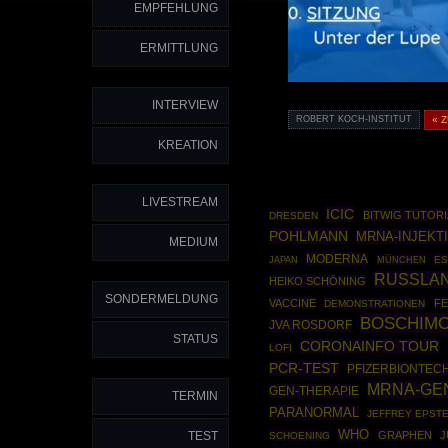
EMPFEHLUNG
ERMITTLUNG
INTERVIEW
ROBERT KOCH-INSTITUT
« 
KREATION
LIVESTREAM
ICIC
BITWIG TUTORI
DRESDEN
POHLMANN
MRNA-INJEKT
MEDIUM
MODERNA
MÜNCHEN
ES
JAPAN
RUSSLA
HEIKO SCHÖNING
SONDERMELDUNG
VACCINE
FE
DEMONSTRATIONEN
BOSCHIMO
JVA ROSDORF
STATUS
CORONAINFO TOUR
LOFI
PCR-TEST
PFIZERBIONTEC
MRNA-GE
GEN-THERAPIE
TERMIN
PARANORMAL
JEFFREY EPSTE
WHO
TEST
GRAPHEN
J
SCHOENING