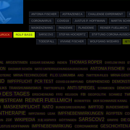
ANTONIA FISCHER
ASTRAZENECA
CHALLENGE EXPERIMENT
CORONAVIRUS
COVID19
JUSTUS P. HOFFMANN
MARTIN SCH
MASKENZWANG
PANDEMIE
PLANDEMIE
REINER FUELLMICH
ZURÜCK
ROLF BASS
SARSCOV2
STEFAN HOCKERTZ
STIFTUNG CORONA-AUSSCH
TODESFALL
VIVIANE FISCHER
WOLFGANG WODARG
種T
THOMAS RÖPER
AL
ARGENTINIEN
EDGAR SIEMUND
INDIEN
E
DYATLOW PASS
ION
ANTONIA FISCHER
DAGMAR SCHÖN
NATO UNTERSUCHUNGSAUSSCHUSS
C
MRNA-TECHNOLOGIE
P.L.O. LUMUMBA
MRNA-GENT
OTERIC
ARD
TWITTER-FILES
ND
IMPFPFLICHT
PCR TEST
DEMONST
GRAPHENOXID
COVID-19-IMPFUNG
ANTI-SPIEGEL
LIKS
TRANSHUMANISMUS
DEMOKR
TWITTERFILES
SCHWEDEN
 DES TAGES
FBI
TW
ERSCHEINUNG
FFP2
GEOPOLITIK
SCHWEIZ
RELIGION
REINER FUELLMICH
種STREAM
BIOWAFFEN
DER SCHWARZE KANAL
MASKENPFLICHT
NATO
H
IMPFTOD
BUNDESWEHR
BUNDESREGIERUNG
NTHERAPIE
IMPFNEBENWIRKUNGEN
ÄGYPTEN
CO
IMPFZWANG
LEAK
SARSCOV2
WIKIPEDIA
DIE 
ZDF
IN
大名 ASPHYX
GÖTTINGEN
GRIPPE
IMPFNEBENWIRKUNG
GESCHICHTEN 
USTUS HOFFMANN
CORONAKRISE