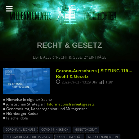
RECHT & GESETZ
LISTE ALLER "RECHT & GESETZ" EINTRÄGE
Corona-Ausschuss | SITZUNG 119 –
Recht & Gesetz
2022-09-02 - 13:29 Uhr
1.281
■ Hinweise in eigener Sache
■ juristischen Strategie |
Informationsfreiheitsgesetz
■ Genotoxizität, Kanzerogenität und Mutagenität
■ Nürnberger Kodex
■ falsche Idole
CORONA-AUSSCHUSS
COVID-19 INJEKTION
GENOTOXIZITÄT
INFORMATIONSFREIHEITSGESETZ
KANZEROGENITÄT
MRNA GEN-INJEKTION