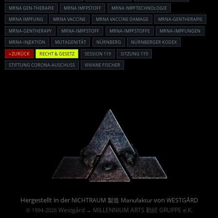
MRNA GEN-THERAPIE
MRNA IMFPSTOFF
MRNA IMPFTECHNOLOGIE
MRNA IMPFUNG
MRNA VACCINE
MRNA VACCINE DAMAGE
MRNA-GENTHERAPIE
MRNA-GENTHERAPY
MRNA-IMPFSTOFF
MRNA-IMPFSTOFFE
MRNA-IMPFUNGEN
MRNA-INJEKTION
MUTAGENITÄT
NÜRNBERG
NÜRNBERGER KODEX
« ZURÜCK
RECHT & GESETZ
SESSION 119
SITZUNG 119
STIFTUNG CORONA-AUSCHUSS
VIVIANE FISCHER
Powered By :
Hergestellt in der
von
NICHTRAUM 製造 Manufaktur
WESTGÅRD
Westgård
MILLENNIUM ARTS 勤続 GRUPPE e.K.
© 1994-2026
→