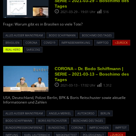
SERIE – 2021-03-29 – Boschimo des
Tages
2021-03-29 - 19:01 Uhr
516
Frage: Warum gibt es in Brasilien so viele Tote?
ALLES AUSSER MAINSTREAM
BODO SCHIFFMANN
BOSCHIMO DES TAGES
BRASILIEN
CORONA
COVID19
IMPFNEBENWIRKUNG
IMPFTOD
« ZURÜCK
REAL HERO
SARSCOV2
CORONA – Dr. Bodo Schiffmann |
SERIE – 2021-03-13 – Boschimo des
Tages
2021-03-13 - 17:02 Uhr
1.312
USA, Deutschland, Polizei Berlin, BPK & Boris Reitschuster sowie aktuelle
Informationen und Zahlen
ALLES AUSSER MAINSTREAM
ANGELA MERKEL
AUTOKORSO
BERLIN
BODO SCHIFFMANN
BORIS REITSCHUSTER
BOSCHIMO DES TAGES
BUNDESPRESSEKONFERENZ
BUNDESTAG
CORONA
IMPFSCHADEN
IMPFTOT
IMPFUNG
KARL LAUTERBACH
MASKENATTEST
POLIZEIGEWALT
« ZURÜCK