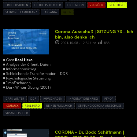
FREIHEITSBOTEN
FREIHEITSDRUCKER
HIGH NOON
« ZURÜCK
REAL HERO
SCHWINDELAMBULANZ
TANSANIA
種TOP
Corona-Ausschuß | SITZUNG 73 – Ich
bin, also denke ich
2021-10-08 - 12:54 Uhr
833
■ Gast
Real Hero
■ Analyse der öffentl. Daten
■ Informationskrieg
■ Schleichende Transformation – DDR
■ Psychologische Steuerung
■ “Impf”schäden
■ Dark Winter Übung (2001)
DARK WINTER
DDR
IMPFSCHADEN
INFORMATIONSKRIEG
PSY OP
« ZURÜCK
REAL HERO
REINER FUELLMICH
STIFTUNG CORONA-AUSSCHUSS
VIVIANE FISCHER
CORONA – Dr. Bodo Schiffmann |