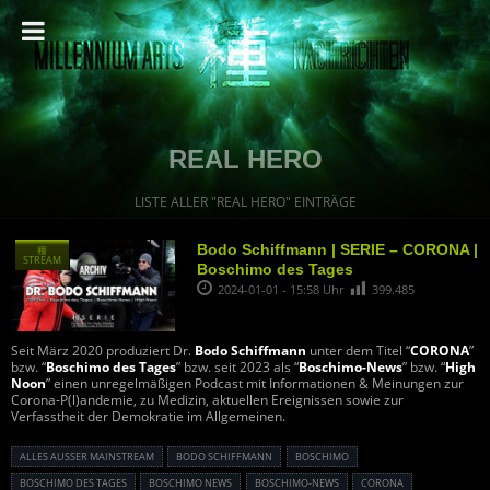
REAL HERO
LISTE ALLER "REAL HERO" EINTRÄGE
Bodo Schiffmann | SERIE – CORONA |
種
STREAM
Boschimo des Tages
2024-01-01 - 15:58 Uhr
399.485
Seit März 2020 produziert Dr.
Bodo Schiffmann
unter dem Titel “
CORONA
”
bzw. “
Boschimo des Tages
” bzw. seit 2023 als “
Boschimo-News
” bzw. “
High
Noon
” einen unregelmäßigen Podcast mit Informationen & Meinungen zur
Corona-P(l)andemie, zu Medizin, aktuellen Ereignissen sowie zur
Verfasstheit der Demokratie im Allgemeinen.
ALLES AUSSER MAINSTREAM
BODO SCHIFFMANN
BOSCHIMO
BOSCHIMO DES TAGES
BOSCHIMO NEWS
BOSCHIMO-NEWS
CORONA