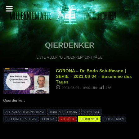
QIERDENKER
LISTE ALLER "QIERDENKER" EINTRÄGE
CORONA – Dr. Bodo Schiffmann |
SERIE – 2021-08-04 – Boschimo des
Tages
2021-08-05 - 16:02 Uhr
736
Querdenker.
ALLES AUSSER MAINSTREAM
BODO SCHIFFMANN
BOSCHIMO
BOSCHIMO DES TAGES
CORONA
« ZURÜCK
QIERDENKER
QUERDENKEN