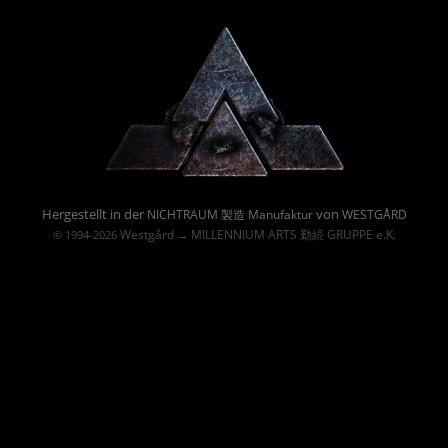
Powered By :
Hergestellt in der
von
NICHTRAUM 製造 Manufaktur
WESTGÅRD
Westgård
MILLENNIUM ARTS 勤続 GRUPPE e.K.
© 1994-2026
→