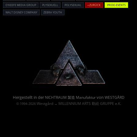
O'KEEFE MEDIA GROUP
PLYSEXUELL
POLYSEXUAL
« ZURÜCK
PRIDE-EVENTS
WALT DISNEY COMPANY
ZEBRA YOUTH
Powered By :
Hergestellt in der
von
NICHTRAUM 製造 Manufaktur
WESTGÅRD
Westgård
MILLENNIUM ARTS 勤続 GRUPPE e.K.
© 1994-2026
→