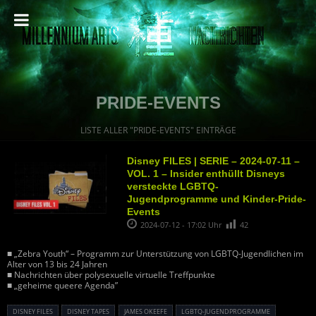
PRIDE-EVENTS
LISTE ALLER "PRIDE-EVENTS" EINTRÄGE
Disney FILES | SERIE – 2024-07-11 –
VOL. 1 – Insider enthüllt Disneys
versteckte LGBTQ-
Jugendprogramme und Kinder-Pride-
Events
2024-07-12 - 17:02 Uhr
42
■ „Zebra Youth“ – Programm zur Unterstützung von LGBTQ-Jugendlichen im
Alter von 13 bis 24 Jahren
■ Nachrichten über polysexuelle virtuelle Treffpunkte
■ „geheime queere Agenda”
DISNEY FILES
DISNEY TAPES
JAMES OKEEFE
LGBTQ-JUGENDPROGRAMME