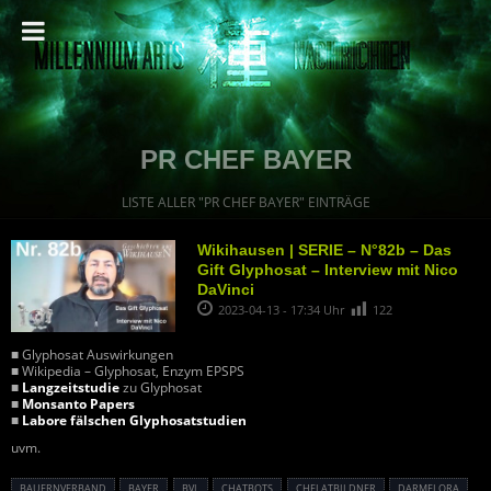
PR CHEF BAYER
LISTE ALLER "PR CHEF BAYER" EINTRÄGE
Wikihausen | SERIE – N°82b – Das
Gift Glyphosat – Interview mit Nico
DaVinci
2023-04-13 - 17:34 Uhr
122
■ Glyphosat Auswirkungen
■ Wikipedia – Glyphosat, Enzym EPSPS
■
Langzeitstudie
zu Glyphosat
■
Monsanto Papers
■
Labore fälschen Glyphosatstudien
uvm.
BAUERNVERBAND
BAYER
BVL
CHATBOTS
CHELATBILDNER
DARMFLORA