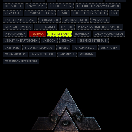
DER SPIEGEL
ENZYM EPSPS
FEHBILDUNGEN
GESCHICHTEN AUS WIKIHAUSEN
GLYPHOSAT
GLYPHOSATSTUDIEN
GWUP
HAUTDURCHLÄSSIGKEIT
HPD
LAKTOSEINTOLLERANZ
LOBBYARBEIT
MARKUS FIEDLER
MONSANTO
MONSANTO PAPERS
NICO DAVINCI
PESTIZID
PFLANZENVERNICHTUNGSMITTEL
PHARMALOBBY
« ZURÜCK
PR CHEF BAYER
ROUNDUP
SALONKOLUMNISTEN
SEBASTIAN BARTOSCHEK
SKEPCON
SKEPKON
SKEPTICS IN THE PUB
SKEPTIKER
STUDIENFÄLSCHUNG
TEASER
TOTALHERBIZID
WIKIHAUSEN
WIKIHAUSEN 82
WIKIHAUSEN 82B
WIKIMEDIA
WIKIPEDIA
WISSENSCHAFTSBETRUG
Powered By :