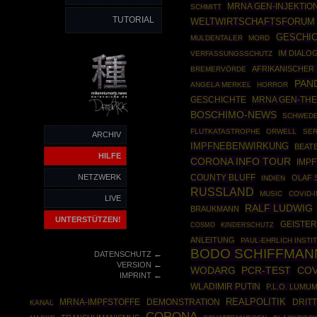
MRNA GEN-INJEKTIO
SCHMITT
TUTORIAL
WELTWIRTSCHAFTSFORUM
GESCHIC
MULDENTALER
MORD
IM DIALO
VERFASSUNGSSCHUTZ
AFRIKANISCHER
BREMERVÖRDE
PAN
ANGELA MERKEL
HORROR
GESCHICHTE
MRNA GEN-THE
BOSCHIMO-NEWS
SCHWED
FLUTKATASTROPHE
ORWELL
SER
ARCHIV
IMPFNEBENWIRKUNG
BEAT
HILFE
CORONA INFO TOUR
IMP
NETZWERK
COUNTY BLUFF
OLAF 
INDIEN
RUSSLAND
MUSIC
COVID-
LIVE
RALF LUDWIG
BRAUKMANN
UNTERSTÜTZEN!
GEISTE
COSMO
KINDERSCHUTZ
ANLEITUNG
PAUL-EHRLICH INSTI
BODO SCHIFFMAN
←
DATENSCHUTZ
←
VERSION
WODARG
COV
PCR-TEST
←
IMPRINT
WLADIMIR PUTIN
P.L.O. LUMU
REALPOLITIK
MRNA-IMPFSTOFFE
DEMONSTRATION
DRITT
KANAL
CORONA