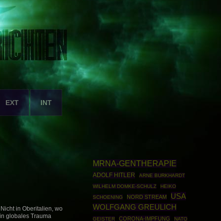
EXT
INT
MRNA-GENTHERAPIE
ADOLF HITLER
ARNE BURKHARDT
WILHELM DOMKE-SCHULZ
HEIKO
USA
NORD STREAM
SCHOENING
WOLFGANG GREULICH
Nicht in Oberitalien, wo
ein globales Trauma
CORONA-IMPFUNG
GEISTER
NATO