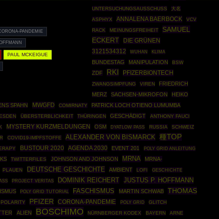
UNTERSUCHUNGSAUSSCHUSS
大名
ANNALENA BAERBOCK
ASPHYX
VCV
SAMUEL
RACK
MEINUNGSFREIHEIT
CORONA-PANDEMIE
ECKERT
DIE GRÜNEN
HOFFMANN
3121534312
WUHAN
KLIMA
PAUL MCKEIGUE
BUNDESTAG
MANIPULATION
BSW
RKI
PFIZERBIONTECH
ZDF
FRIEDRICH
ZWANGSIMPFUNG
VIREN
MERZ
SACHSEN-MIKROFON
HEIKO
MWGFD
ENS SPAHN
PATRICK LOCH OTIENO LUMUMBA
COMIRNATY
GESCHÄDIGT
ESDEN
ÜBERSTERBLICHKEIT
THÜRINGEN
ANTHONY FAUCI
MYSTERY KURZMELDUNGEN
OSM
RUSSIA
SCHWEIZ
K
DYATLOW PASS
種TOP
ALEXANDER VON BISMARCK
R
COVID19-IMPFSTOFFE
BUSTOUR 2020
AGENDA 2030
EVENT 201
ERAPY
POLY GRID ANLEITUNG
MRNA
IKS
JOHNSON AND JOHNSON
MRNA-
TWITTERFILES
DEUTSCHE GESCHICHTE
AMBIENT
PLAUEN
LOFI
GESCHICHTE
DOMINIK REICHERT
JUSTUS P. HOFFMANN
ASS
PROJECT VERITAS
THOMAS
FASCHISMUS
ISMUS
MARTIN SCHWAB
POLY GRID TUTORIAL
PFIZER
CORONA-PANDEMIE
POLARITY
POLY GRID
GLITCH
BOSCHIMO
TTER
ALIEN
NÜRNBERGER KODEX
BAYERN
ARNE