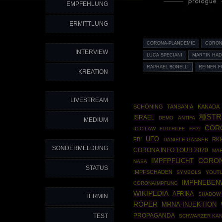
EMPFEHLUNG
ERMITTLUNG
CORONA-PLANDEMIE
CORON
INTERVIEW
LUCA SPECIANI
MARTIN HAD
RAPHAEL BONELLI
REINER F
KREATION
LIVESTREAM
SCHÖNING
TANSANIA
KANADA
種STR
ISRAEL
DEMO
ANTIFA
MEDIUM
COR
ICIC.LAW
FFP2
FLUTHILFE
UFO
FBI
RK
DANIELE GANSER
SONDERMELDUNG
CORONA INFO TOUR 2020
MA
CORON
IMPFPFLICHT
NASA
STATUS
IMPFSCHADEN
SYMBOLS
YOUT
IMPFNEBEN
CORONAIMPFUNG
WIKIPEDIA
AFRIKA
SHADOW
TERMIN
RÖPER
MRNA-INJEKTION
PROPAGANDA
TEST
SCHWARZER KA