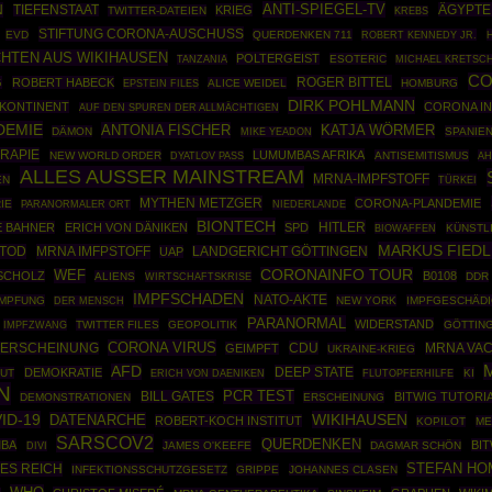
ANTI-SPIEGEL-TV
N
ÄGYPTE
TIEFENSTAAT
KRIEG
TWITTER-DATEIEN
KREBS
STIFTUNG CORONA-AUSCHUSS
EVD
QUERDENKEN 711
ROBERT KENNEDY JR.
HTEN AUS WIKIHAUSEN
POLTERGEIST
ESOTERIC
TANZANIA
MICHAEL KRETSC
CO
ROGER BITTEL
G
ROBERT HABECK
EPSTEIN FILES
ALICE WEIDEL
HOMBURG
DIRK POHLMANN
 KONTINENT
CORONA IN
AUF DEN SPUREN DER ALLMÄCHTIGEN
DEMIE
ANTONIA FISCHER
KATJA WÖRMER
DÄMON
SPANIE
MIKE YEADON
RAPIE
LUMUMBAS AFRIKA
NEW WORLD ORDER
ANTISEMITISMUS
AH
DYATLOV PASS
ALLES AUSSER MAINSTREAM
MRNA-IMPFSTOFF
EN
TÜRKEI
MYTHEN METZGER
CORONA-PLANDEMIE
IE
PARANORMALER ORT
NIEDERLANDE
BIONTECH
HITLER
E BAHNER
ERICH VON DÄNIKEN
SPD
BIOWAFFEN
KÜNSTLI
MARKUS FIED
FTOD
MRNA IMFPSTOFF
UAP
LANDGERICHT GÖTTINGEN
CORONAINFO TOUR
WEF
SCHOLZ
B0108
ALIENS
WIRTSCHAFTSKRISE
DDR
IMPFSCHADEN
NATO-AKTE
IMPFUNG
NEW YORK
IMPFGESCHÄDI
DER MENSCH
PARANORMAL
WIDERSTAND
IMPFZWANG
TWITTER FILES
GEOPOLITIK
GÖTTIN
CORONA VIRUS
CDU
RERSCHEINUNG
GEIMPFT
MRNA VA
UKRAINE-KRIEG
AFD
DEEP STATE
DEMOKRATIE
TUT
KI
ERICH VON DAENIKEN
FLUTOPFERHILFE
N
PCR TEST
BILL GATES
BITWIG TUTORI
DEMONSTRATIONEN
ERSCHEINUNG
ID-19
WIKIHAUSEN
DATENARCHE
ROBERT-KOCH INSTITUT
KOPILOT
ME
SARSCOV2
QUERDENKEN
MBA
BI
JAMES O'KEEFE
DAGMAR SCHÖN
DIVI
STEFAN H
ES REICH
INFEKTIONSSCHUTZGESETZ
GRIPPE
JOHANNES CLASEN