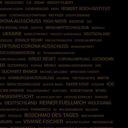
N
GELEUGNET
CIA
NSDAP
SERGEY FILBERT
ROBERT KOCH-INSTITUT
GRAPHENOXID
HERMANN PLOPPA
PERU
RKI-FILES
CORONASCHUTZIMPFUNG
EDGAR SIEMUND
HMER
RONA-AUSSCHUSS
HIGH NOON
DIKTATUR
JVA
MRNA IMPFTECHNOLOGIE
FO REVIVAL TOUR
CRYPTIC
MOSKAU
UKRAINE
DEUTSCHLAND
N
NORD STREAM 2
PROJECT DARKKNIGHT
DONALD TRUMP
RWEILER
PRÄ-ASTRONAUTIK
COVID-19-IMPFUNG
STIFTUNG CORONA-AUSSCHUSS
MASKENATTEST
SACHSENMIKROFON
2G
TRANSKOMMUNIKATION
GREAT RESET
LOCKDOWN
CORONA IMPFUNG
CHE INTELLIGENZ
LER
ÖSTERREICH
MEXIKO
PSIRAM
MODRNA-GENTHERAPIE
ARD
SUCHARIT BHAKDI
MICHAEL BALLWEG
MRNA GENE THERAPY
HOMBURGSHINTERGRUND
MARTIN
GTE
CALMING
TWITTER AKTEN
ICIC
TIEFER STAAT
MRNA-TECHNOLOGIE
GEN
X7Q5A96
HUNTER BIDEN
CCINE DAMAGE
SOWJETUNION
BITWIG
POLIZEIGEWALT
SKEPTIKER
MASKENPFLICHT
UKRAINE-KONFLIKT
GENOZID
DELPHISCHER ORT
REINER FUELLMICH
DEUTSCHLAND
WOLFGANG
AL
FRANKREICH
DIENMANIPULATION
RKI-DOKUMENTE
3G
RELIGION
BOSCHIMO DES TAGES
TWIG
PROZESS
DER SCHWARZE
VIVIANE FISCHER
OMBURG
HITLERS FLUCHT
MEDIZINISCHE
NDR