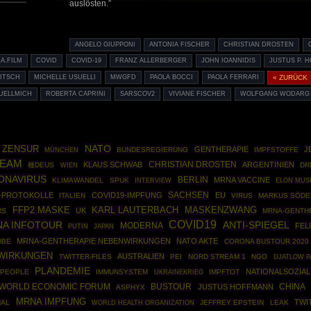
auslösten.”
ANGELO GIUPPONI
ANTONIA FISCHER
CHRISTIAN DROSTEN
A.FILM
COVID
COVID-19
FRANZ ALLERBERGER
JOHN IOANNIDIS
JUSTUS P. 
ITSCH
MICHELLE USUELLI
MWGFD
PAOLA BOCCI
PAOLA FERRARI
« ZURÜCK
UELLMICH
ROBERTA CAPRINI
SARSCOV2
VIVIANE FISCHER
WOLFGANG WODARG
NATO
ZENSUR
GENTHERAPIE
J
MÜNCHEN
BUNDESREGIERUNG
IMPFSTOFFE
EAM
CHRISTIAN DROSTEN
KLAUS SCHWAB
ARGENTINIEN
種DEUS
DR
WIEN
ONAVIRUS
BERLIN
MRNA VACCINE
KLIMAWANDEL
SPUK
INTERVIEW
ELON MUS
SACHSEN
I-PROTOKOLLE
COVID19-IMPFUNG
EU
ITALIEN
VIRUS
MARKUS SÖDE
MASKENZWANG
FFP2 MASKE
KARL LAUTERBACH
UK
RS
MRNA-GENTH
COVID19
A INFOTOUR
ANTI-SPIEGEL
MODERNA
FEL
PUTIN
JAPAN
MRNA-GENTHERAPIE NEBENWIRKUNGEN
NATO AKTE
UBE
CORONA BUSTOUR 2020
WIRKUNGEN
AUSTRALIEN
TWITTER-FILES
PEI
NORD STREAM 1
NGO
DJATLOW P
PLANDEMIE
NATIONALSOZIAL
 PEOPLE
IMMUNSYSTEM
UKRAINEKRIEG
IMPFTOT
WORLD ECONOMIC FORUM
BUSTOUR
CHINA
JUSTUS HOFFMANN
ASPHYX
MRNA IMPFUNG
TWI
NAL
WORLD HEALTH ORGANIZATION
JEFFREY EPSTEIN
LEAK