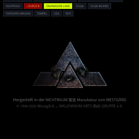
OGOPOGO
« ZURÜCK
OKANAGAN LAKE
OUIJA
OUIJA BOARD
TAPOSIRIS MAGNA
TEMPEL
USA
YETI
Powered By :
Hergestellt in der
von
NICHTRAUM 製造 Manufaktur
WESTGÅRD
Westgård
MILLENNIUM ARTS 勤続 GRUPPE e.K.
© 1994-2026
→