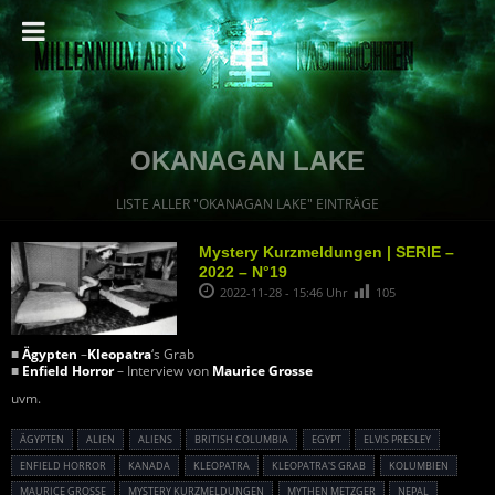
OKANAGAN LAKE
LISTE ALLER "OKANAGAN LAKE" EINTRÄGE
Mystery Kurzmeldungen | SERIE –
2022 – N°19
2022-11-28 - 15:46 Uhr
105
■
Ägypten
–
Kleopatra
‘s Grab
■
Enfield Horror
– Interview von
Maurice Grosse
uvm.
ÄGYPTEN
ALIEN
ALIENS
BRITISH COLUMBIA
EGYPT
ELVIS PRESLEY
ENFIELD HORROR
KANADA
KLEOPATRA
KLEOPATRA'S GRAB
KOLUMBIEN
MAURICE GROSSE
MYSTERY KURZMELDUNGEN
MYTHEN METZGER
NEPAL