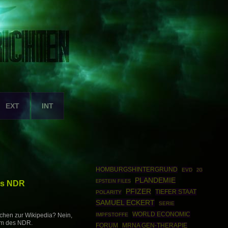
EXT
INT
HOMBURGSHINTERGRUND
EVD
2G
PLANDEMIE
EPSTEIN FILES
des NDR
PFIZER
TIEFER STAAT
POLARITY
SAMUEL ECKERT
SERIE
WORLD ECONOMIC
IMPFSTOFFE
rchen zur Wikipedia? Nein,
am des NDR.
FORUM
MRNA GEN-THERAPIE