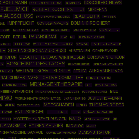
K POHLMANN
BOSCHIMO-NEWS
POLY GRID ANLEITUNG
HOMBURG
 FUELLMICH
ROBERT KOCH-INSTITUT
MODERNA
A-AUSSCHUSS
REALPOLITIK
TWITTER
TRANSKOMMUNIKATION
IMPFPFLICHT
DOMINIK REICHERT
COVID19-IMPFUNG
NAL
MRNA GEN-
COSMO
NORD STREAM 2
ARNE BURKHARDT
IMMUNSYSTEM
PARANORMAL
BERLIN
STOFF
OSM
PEI
HERMANN PLOPPA
MEXIKO
RKI-PROTOKOLLE
TELEGRAM
WILHELM DOMKE-SCHULZ
SCHMER
LER
STIFTUNG CORONA-AUSCHUSS
AUSTRALIEN
GRAPHENOXID
GESCHICHTEN AUS WIKIHAUSEN
IKROFON
CORONA INFO TOUR
BOSCHIMO DES TAGES
CK
UKRAINE-KONFLIKT
HUNTER BIDEN
ALEXANDER VON
WELTWIRTSCHAFTSFORUM
AFRIKA
ENT 201
ONAL CRIMES INVESTIGATIVE COMMITTEE
CHRISTENTUM
MRNA-GENTHERAPIE
COVID-IMPFUNG
LOFI
DYATLOW PASS
 NEBENWIRKUNGEN
BILL
INFEKTIONSSCHUTZGESETZ
MARKUS HAINTZ
HIMO
JUSTUS HOFFMANN
WORLD HEALTH ORGANIZATION
UKRAINEKRIEG
IMPFSCHADEN
THOMAS RÖPER
N
ALIEN
KRIEG
TWITTERFILES
ANTI-SPIEGEL
SCHWAB
GELEUGNET
GEIST
PRÄ-ASTRONAUTIK
NATO
MYSTERY KURZMELDUNGEN
KLAUS SCHWAB
UK
IEMUND
TJA WÖRMER
MYTHEN METZGER
IM DIALOG
MORD
DEMONSTRATION
MRNA VACCINE DAMAGE
COVID-19-IMPFUNG