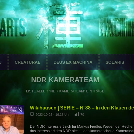
U
CREATURAE
DEUS EX MACHINA
SOLARIS
NDR KAMERATEAM
LISTE ALLER "NDR KAMERATEAM" EINTRÄGE
Wikihausen | SERIE – N°88 – In den Klauen 
2023-10-26 - 16:18 Uhr
70
Der NDR interessiert sich für Markus Fiedler. Wegen der Reche
das interessiert den NDR nicht – das kamerascheue Kamerate