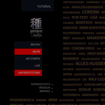
TWITTER-DATEIEN
THÜRINGEN
DY
TUTORIAL
ANNALENA BAERBOCK
KLIMA
CORONA
A
ERSCHEINUNG
USA
PCR-TEST
BUN
FILES
BIONTECH
BEATE 
CALMING
MRNA-INJEKTIO
INJEKTION
POLTERGEIST
PROZESS
NIEDER
MASKENP
WEF
AHRWEILER
BIT
IMPFGESCHÄDIGTE
ICIC.LAW
ARCHIV
CORONA VIRUS
2020
A
DIVI
HILFE
HIGH NOO
BIOWAFFEN
VIREN
BISMARCK
NETZWERK
M
POLIZEIGEWALT
ALLES AUSSE
RELIGION
LIVE
SCHWEIZ
GESCHICHTE
UKRAINE-
UNTERSTÜTZEN!
GATES
QUERDENKEN 711
DDR
RALF LUD
CIA
MULDENTALER
←
DATENSCHUTZ
CORONA-IMPFU
MASKENATTEST
←
VERSION
ZENSUR
CORON
IMPFZWANG
←
IMPRINT
ÖSTERREICH
DEMOKRATIE
GE
WI
MRNA
PFIZERBIONTECH
KANADA
BLACKROCK
WIRTSCHAFTSKRISE