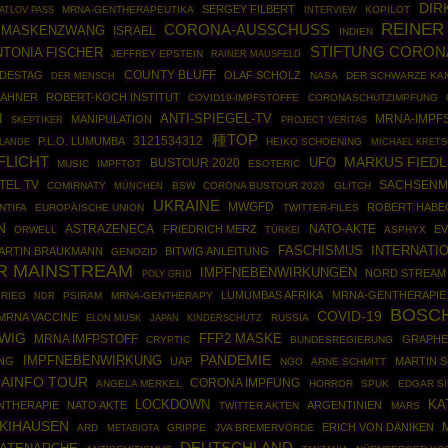
DIR
SERGEY FILBERT
MRNA-GENTHERAPEUTIKA
KOPILOT
ATLOV PASS
INTERVIEW
REINER
CORONA-AUSSCHUSS
MASKENZWANG
ISRAEL
INDIEN
STIFTUNG CORON
NTONIA FISCHER
JEFFREY EPSTEIN
RAINER MAUSFELD
COUNTY BLUFF
DESTAG
OLAF SCHOLZ
NASA
DER SCHWARZE KA
DER MENSCH
BAHNER
ROBERT-KOCH INSTITUT
COVID19-IMPFSTOFFE
CORONASCHUTZIMPFUNG
N
ANTI-SPIEGEL-TV
MANIPULATION
MRNA-IMPF
SKEPTIKER
PROJECT VERITAS
種TOP
3121534312
P.L.O. LUMUMBA
HEIKO SCHOENING
LANDE
MICHAEL KRET
FLICHT
MARKUS FIED
UFO
BUSTOUR 2020
MUSIC
IMPFTOT
ESOTERIC
TEL TV
SACHSENM
COMIRNATY
MÜNCHEN
BSW
CORONA BUSTOUR 2020
GLITCH
UKRAINE
MWGFD
ROBERT HABE
NTIFA
EUROPÄISCHE UNION
TWITTER-FILES
N
ASTRAZENECA
NATO-AKTE
FRIEDRICH MERZ
EV
ORWELL
TÜRKEI
ASPHYX
INTERNATI
FASCHISMUS
ARTIN BRAUKMANN
BITWIG ANLEITUNG
GENOZID
R MAINSTREAM
IMPFNEBENWIRKUNGEN
NORD STREAM
POLY GRID
LUMUMBAS AFRIKA
MRNA-GENTHERAPIE
KRIEG
PSIRAM
MRNA-GENTHERAPY
NDR
BOSC
COVID-19
MRNA VACCINE
RUSSIA
ELON MUSK
JAPAN
KINDERSCHUTZ
WIG
MRNA IMFPSTOFF
FFP2 MASKE
GRAPHE
CRYPTIC
BUNDESREGIERUNG
PANDEMIE
IMPFNEBENWIRKUNG
NG
UAP
MARTIN 
NGO
ARNE SCHMITT
AINFO TOUR
CORONA IMPFUNG
ANGELA MERKEL
HORROR
SPUK
EDGAR S
LOCKDOWN
KA
NTHERAPIE
NATO AKTE
ARGENTINIEN
TWITTER AKTEN
MARS
KIHAUSEN
ERICH VON DÄNIKEN
ARD
GRIPPE
JVA BREMERVÖRDE
METABIOTA