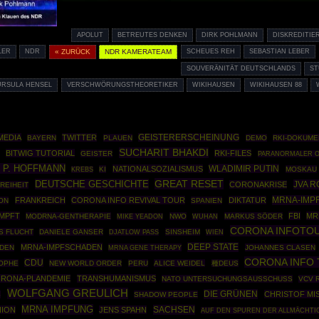
APOLUT
BETREUTES DENKEN
DIRK POHLMANN
DISKREDITIE
LER
NDR
« ZURÜCK
NDR KAMERATEAM
SCHEUES REH
SEBASTIAN LEBER
SOUVERÄNITÄT DEUTSCHLANDS
S
URSULA HENSEL
VERSCHWÖRUNGSTHEORETIKER
WIKIHAUSEN
WIKIHAUSEN 88
MEDIA
TWITTER
GEISTERERSCHEINUNG
BAYERN
PLAUEN
DEMO
RKI-DOKUME
SUCHARIT BHAKDI
BITWIG TUTORIAL
RKI-FILES
GEISTER
PARANORMALER 
 P. HOFFMANN
WLADIMIR PUTIN
NATIONALSOZIALISMUS
KI
MOSKAU
KREBS
GREAT RESET
DEUTSCHE GESCHICHTE
JVA 
CORONAKRISE
REIHEIT
MRNA-IMP
FRANKREICH
CORONA INFO REVIVAL TOUR
DIKTATUR
ON
SPANIEN
MPFT
FBI
MR
MODRNA-GENTHERAPIE
NWO
MARKUS SÖDER
MIKE YEADON
WUHAN
CORONA INFOTO
S FLUCHT
DANIELE GANSER
SINSHEIM
DJATLOW PASS
WIEN
DEEP STATE
MRNA-IMPFSCHADEN
DEN
MRNA GENE THERAPY
JOHANNES CLASEN
CORONA INFO
CDU
OPHE
NEW WORLD ORDER
PERU
ALICE WEIDEL
種DEUS
RONA-PLANDEMIE
TRANSHUMANISMUS
NATO UNTERSUCHUNGSAUSSCHUSS
VCV 
WOLFGANG GREULICH
DIE GRÜNEN
CHRISTOF MI
S
SHADOW PEOPLE
MRNA IMPFUNG
SACHSEN
ION
JENS SPAHN
AUF DEN SPUREN DER ALLMÄCHTI