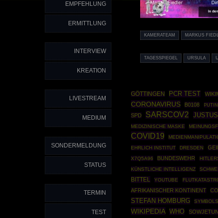
EMPFEHLUNG
ERMITTLUNG
KAMERATEAM
MARKUS FIED
INTERVIEW
TAGESSPIEGEL
URSULA
KREATION
PCR TEST
GÖTTINGEN
WIKI
LIVESTREAM
CORONAVIRUS
B0108
PUTIN
SARSCOV2
JUSTUS
SPD
MEDIUM
MEDIZINISCHE MASKE
MEINUNGSF
COVID19
MEDIENMANIPULATI
SONDERMELDUNG
GEI
EHRLICH INSTITUT
DRESDEN
BUNDESWEHR
X7Q5A96
HITLER
STATUS
KÜNSTLICHE INTELLIGENZ
SCHWE
BITTEL
YOUTUBE
FLUTKATASTR
AFRIKANISCHER KONTINENT
CO
TERMIN
STEFAN HOMBURG
SYMBOL
WIKIPEDIA
WHO
TEST
SOWJETUN