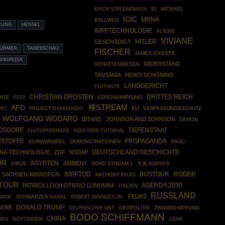
MICHAEL
ERICH VON DAENIKEN
3G
ICIC
MRNA
BALLWEG
RUNG
HENSEL
IMPFTECHNOLOGIE
ALIENS
VIVIANE
HITLER
GESCHÄDIGT
TÜRMER
TAGESSCHAU
FISCHER
JAMES O'KEEFE
WIKIPEDIA
WIDERSTAND
SCHATTENWESEN
TANSANIA
HEIKO SCHÖNING
LANDGERICHT
FLUTHILFE
CHRISTIAN DROSTEN
DRITTES REICH
NTE
FFP2
CORONAIMPFUNG
種STREAM
AFD
EU
PROJECT DARKKNIGHT
VERFASSUNGSSCHUTZ
ORT
WOLFGANG WODARG
BITWIG
JOHNSON AND JOHNSON
DÄMON
ROSDORF
TIEFENSTAAT
POLY GRID TUTORIAL
FLUTOPFERHILFE
FSTOFFE
PROPAGANDA
KLIMAWANDEL
DEMONSTRATIONEN
PAUL-
DEUTSCHLAND GESCHICHTE
NA-TECHNOLOGIE
ZDF
NSDAP
UR
ÄGYPTEN
AMBIENT
VIRUS
NORD STREAM 1
大名 ASPHYX
IMPFTOD
BUSTOUR
ROGER
SACHSEN-MIKROFON
ANTHONY FAUCI
 TOUR
AGENDA 2030
PATRICK LOCH OTIENO LUMUMBA
ITALIEN
RUSSLAND
FELIKS
RACK
SCHWARZER KANAL
ROBERT KENNEDY JR.
DONALD TRUMP
SERÉ
GEOPOLITIK
ZWANGSIMPFUNG
DELPHISCHER ORT
BODO SCHIFFMANN
CHINA
GÖTTINGEN
LEAK
GEN