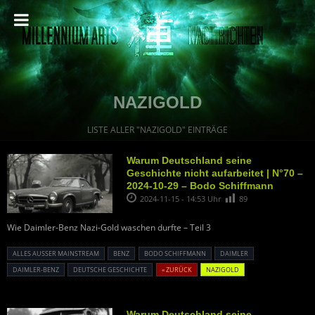
NAZIGOLD
LISTE ALLER "NAZIGOLD" EINTRÄGE
Warum Deutschland seine
Geschichte nicht aufarbeitet | N°70 –
2024-10-29 – Bodo Schiffmann
2024-11-15 - 14:53 Uhr
89
Wie Daimler-Benz Nazi-Gold waschen durfte – Teil 3
ALLES AUSSER MAINSTREAM
BENZ
BODO SCHIFFMANN
DAIMLER
DAIMLER-BENZ
DEUTSCHE GESCHICHTE
« ZURÜCK
NAZIGOLD
Warum Deutschland seine