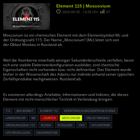
Element 115 | Moscovium
2024-04-30 - 13:26 Uhr
67
Moscovium ist ein chemisches Element mit dem Elementsymbol Mc und
der Ordnungszahl 115. Der Name „Moscovium“ (Mc) leitet sich von
der Oblast Moskau in Russland ab.
Weil die Atomkerne innerhalb winziger Sekundenbruchteile zerfallen, bevor
sich eine stabile Elektronenkonfiguration ausbildet, sind chemische
Eigenschaften nicht vorhanden bzw. nicht definierbar. Das Element wurde
bisher in der Wissenschaft des Adamu nur indirekt anhand seiner typischen
Zerfallsprodukte nachgewiesen. Russland ab.
Es existieren allerdings Artefakte, Informationen und Indizien, die dieses
Element mit nicht-menschlicher Technik in Verbindung bringen.
115
EKA-BISMUT
ELEMENT 115
KERNFORSCHUNGSZENTRUM DUBNA
LANGEVINIUM
MC
« ZURÜCK
MOSCOVIUM
OBLAST MOSKAU
ORDNUNGSZAHL 115
RUSSIA
RUSSLAND
UFO
UFO ANTRIEB
UFO PROPULSION
UNUNPENTIUM