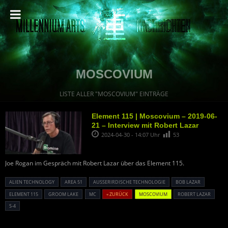
MOSCOVIUM
LISTE ALLER "MOSCOVIUM" EINTRÄGE
Element 115 | Moscovium – 2019-06-
21 – Interview mit Robert Lazar
2024-04-30 - 14:07 Uhr
53
Joe Rogan im Gespräch mit Robert Lazar über das Element 115.
ALIEN TECHNOLOGY
AREA 51
AUSSERIRDISCHE TECHNOLOGIE
BOB LAZAR
ELEMENT 115
GROOM LAKE
MC
« ZURÜCK
MOSCOVIUM
ROBERT LAZAR
S-4