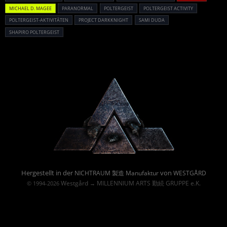
MICHAEL D. MAGEE
PARANORMAL
POLTERGEIST
POLTERGEIST ACTIVITY
POLTERGEIST-AKTIVITÄTEN
PROJECT DARKKNIGHT
SAMI DUDA
SHAPIRO POLTERGEIST
Powered By :
Hergestellt in der
von
NICHTRAUM 製造 Manufaktur
WESTGÅRD
Westgård
MILLENNIUM ARTS 勤続 GRUPPE e.K.
© 1994-2026
→