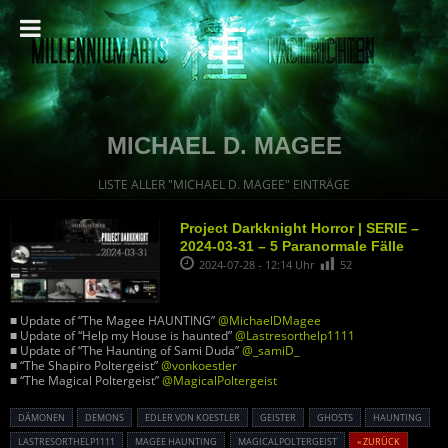
MICHAEL D. MAGEE
LISTE ALLER "MICHAEL D. MAGEE" EINTRÄGE
Project Darkknight Horror | SERIE –
2024-03-31 – 5 Paranormale Fälle
2024-07-28 - 12:14 Uhr
52
■ Update of “The Magee HAUNTING”
@MichaelDMagee
■ Update of “Help my House is haunted”
@Lastresorthelp1111
■ Update of “The Haunting of Sami Duda”
@_samiD_
■ “The Shapiro Poltergeist”
@vonkoestler
■ “The Magical Poltergeist”
@MagicalPoltergeist
DÄMONEN
DEMONS
EDLER VON KOESTLER
GEISTER
GHOSTS
HAUNTING
LASTRESORTHELP1111
MAGEE HAUNTING
MAGICALPOLTERGEIST
« ZURÜCK