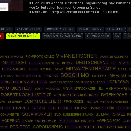
■ Elon Musks Angriffe auf britische Regierung wg. pakistanisc
weißer britischer Teenager, Grooming Gangs
■ Mark Zuckerberg will Zensur auf Facebook abschaffen
-SPIEGEL
ANTI-SPIEGEL-TV
DOMINIK REICHERT
DONALD TRUMP
ELON MUSK
CK
MARK ZUCKERBERG
MASSENVERGEWALTIGUNG
THOMAS RÖPER
UK
ZEN
VIVIANE FISCHER
RKI-PROTOKOLLE
WANGSIMPFUNG
UKRAINE-KONFLIKT
DEUTSCHLAND
IMPFPFLICHT
BITWIG
PEI
NEW YO
ERICH VON DAENIKEN
MRNA-GENTHERAPIE
FFP2 MASKE
ALIEN
BAYERN
DEMO
MARS
BOSCHIMO
IMPFUNG
TWITTER
M
RAINER MAUSFELD
PROZESS
LOV PASS
FTUNG CORONA-AUSCHUSS
LOCKDOWN
MARKUS SÖDER
JOHANNES CLASEN
BIONTECH
WHO
MRNA IMFPST
MRNA-IMPFSCHADEN
EU
PUTIN
MÜNCHEN
ROBERT KOCH-INSTITUT
DATENARCHE
AFRIKANISCHER KONTINENT
DOMINIK REICHERT
FRANKREICH
CHT
SINSHEIM
GLITCH
HEIKO SCHOENING
AB
BEATE BAHNER
X7Q5A96
SPUK
GENOZID
ICIC.LAW
DAGMAR SCHÖN
ÜBERSTE
KATJA WÖRMER
ISRAEL
GEIMPFT
I-DOKUMENTE
EVD
BUNDESREGIERUNG
RE
MODERNA
AGENDA 2030
NSDAP
ÖSTERREICH
PAUL-EHRLICH INSTITUT
CORO
CORONAVIRUS
PCR-TEST
PFIZERBIONTECH
ERICH VON DÄNIKEN
VIRUS