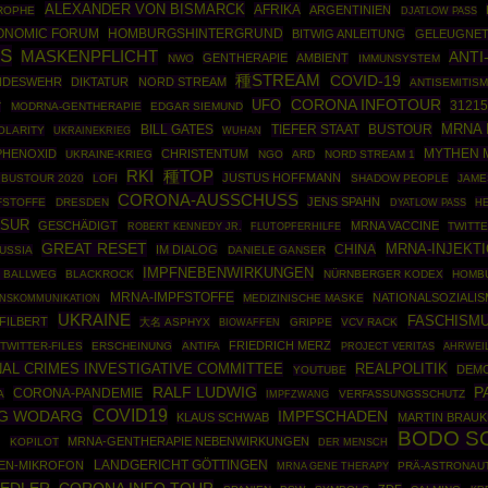
ALEXANDER VON BISMARCK
AFRIKA
ARGENTINIEN
ROPHE
DJATLOW PASS
ONOMIC FORUM
HOMBURGSHINTERGRUND
BITWIG ANLEITUNG
GELEUGNE
ES
MASKENPFLICHT
ANTI
GENTHERAPIE
AMBIENT
NWO
IMMUNSYSTEM
種STREAM
COVID-19
NDESWEHR
DIKTATUR
NORD STREAM
ANTISEMITIS
CORONA INFOTOUR
UFO
3121
T
MODRNA-GENTHERAPIE
EDGAR SIEMUND
MRNA 
TIEFER STAAT
BUSTOUR
BILL GATES
OLARITY
UKRAINEKRIEG
WUHAN
MYTHEN 
PHENOXID
CHRISTENTUM
UKRAINE-KRIEG
NGO
ARD
NORD STREAM 1
RKI
種TOP
JUSTUS HOFFMANN
BUSTOUR 2020
LOFI
SHADOW PEOPLE
JAME
CORONA-AUSSCHUSS
JENS SPAHN
FSTOFFE
DRESDEN
H
DYATLOW PASS
NSUR
GESCHÄDIGT
MRNA VACCINE
ROBERT KENNEDY JR.
TWITTE
FLUTOPFERHILFE
GREAT RESET
MRNA-INJEKT
CHINA
IM DIALOG
USSIA
DANIELE GANSER
IMPFNEBENWIRKUNGEN
 BALLWEG
BLACKROCK
NÜRNBERGER KODEX
HOMB
MRNA-IMPFSTOFFE
NATIONALSOZIALI
MEDIZINISCHE MASKE
NSKOMMUNIKATION
UKRAINE
FASCHISM
FILBERT
大名 ASPHYX
BIOWAFFEN
GRIPPE
VCV RACK
FRIEDRICH MERZ
TWITTER-FILES
ERSCHEINUNG
ANTIFA
AHRWEI
PROJECT VERITAS
NAL CRIMES INVESTIGATIVE COMMITTEE
REALPOLITIK
DEMO
YOUTUBE
RALF LUDWIG
P
CORONA-PANDEMIE
A
IMPFZWANG
VERFASSUNGSSCHUTZ
COVID19
G WODARG
IMPFSCHADEN
KLAUS SCHWAB
MARTIN BRAU
BODO S
N
MRNA-GENTHERAPIE NEBENWIRKUNGEN
KOPILOT
DER MENSCH
EN-MIKROFON
LANDGERICHT GÖTTINGEN
MRNA GENE THERAPY
PRÄ-ASTRONAU