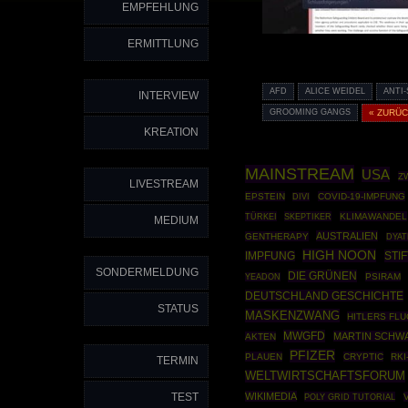
EMPFEHLUNG
ERMITTLUNG
AFD
ALICE WEIDEL
ANTI
INTERVIEW
GROOMING GANGS
« ZURÜ
KREATION
MAINSTREAM
USA
Z
LIVESTREAM
EPSTEIN
COVID-19-IMPFUNG
DIVI
TÜRKEI
SKEPTIKER
KLIMAWANDEL
MEDIUM
AUSTRALIEN
GENTHERAPY
DYAT
HIGH NOON
STI
IMPFUNG
SONDERMELDUNG
DIE GRÜNEN
PSIRAM
YEADON
DEUTSCHLAND GESCHICHTE
STATUS
MASKENZWANG
HITLERS FLU
MWGFD
MARTIN SCHW
AKTEN
PFIZER
PLAUEN
CRYPTIC
RK
TERMIN
WELTWIRTSCHAFTSFORUM
TEST
WIKIMEDIA
POLY GRID TUTORIAL