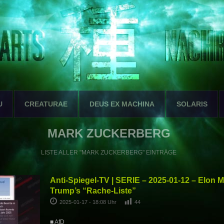
U
CREATURAE
DEUS EX MACHINA
SOLARIS
MARK ZUCKERBERG
LISTE ALLER "MARK ZUCKERBERG" EINTRÄGE
Anti-Spiegel-TV | SERIE – 2025-01-12 – Elon
Trump’s “Rache-Liste”
2025-01-17 - 18:08 Uhr
44
■ AfD