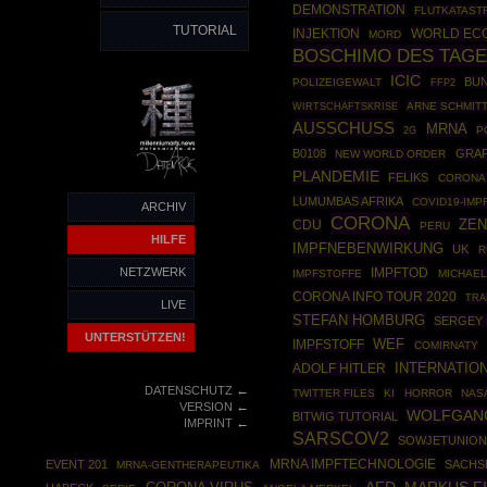
DEMONSTRATION
FLUTKATAST
TUTORIAL
INJEKTION
WORLD EC
MORD
BOSCHIMO DES TAG
ICIC
BU
POLIZEIGEWALT
FFP2
WIRTSCHAFTSKRISE
ARNE SCHMIT
AUSSCHUSS
MRNA
P
2G
B0108
GRA
NEW WORLD ORDER
PLANDEMIE
FELIKS
CORONA 
LUMUMBAS AFRIKA
COVID19-IMP
ARCHIV
CORONA
ZE
CDU
PERU
HILFE
IMPFNEBENWIRKUNG
UK
R
NETZWERK
IMPFTOD
IMPFSTOFFE
MICHAEL
CORONA INFO TOUR 2020
TRA
LIVE
STEFAN HOMBURG
SERGEY 
UNTERSTÜTZEN!
WEF
IMPFSTOFF
COMIRNATY
INTERNATIO
ADOLF HITLER
←
DATENSCHUTZ
TWITTER FILES
KI
HORROR
NAS
←
VERSION
WOLFGAN
BITWIG TUTORIAL
←
IMPRINT
SARSCOV2
SOWJETUNIO
MRNA IMPFTECHNOLOGIE
EVENT 201
SACHS
MRNA-GENTHERAPEUTIKA