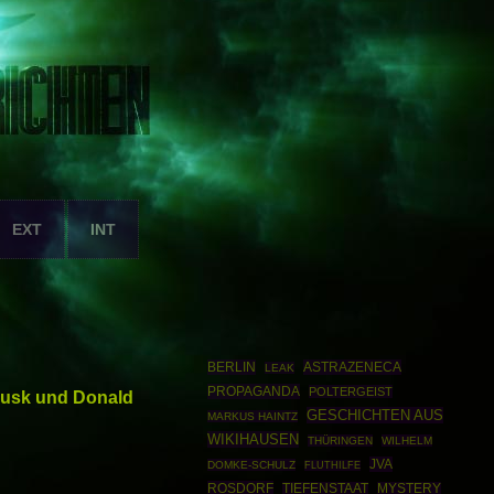
EXT
INT
BERLIN
ASTRAZENECA
LEAK
PROPAGANDA
POLTERGEIST
 Musk und Donald
GESCHICHTEN AUS
MARKUS HAINTZ
WIKIHAUSEN
THÜRINGEN
WILHELM
JVA
DOMKE-SCHULZ
FLUTHILFE
ROSDORF
TIEFENSTAAT
MYSTERY