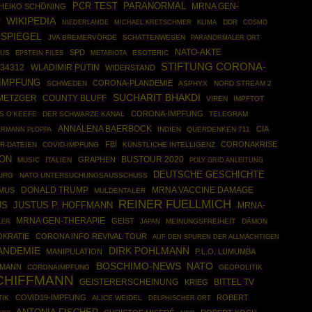
PCR TEST
PARANORMAL
MRNA GEN-
HEIKO SCHÖNING
WIKIPEDIA
T
DDR
COSMO
NIEDERLANDE
MICHAEL KRETSCHMER
KLIMA
-SPIEGEL
JVA BREMERVÖRDE
SCHATTENWESEN
PARANORMALER ORT
NATO-AKTE
SPD
MUS
EPSTEIN FILES
ESOTERIC
METABIOTA
STIFTUNG CORONA-
534312
WLADIMIR PUTIN
WIDERSTAND
IMPFUNG
CORONA-PLANDEMIE
SCHWEDEN
ASPHYX
NORD STREAM 2
SUCHARIT BHAKDI
METZGER
COUNTY BLUFF
VIREN
IMPFTOT
CORONA-IMPFUNG
S O'KEEFE
DER SCHWARZE KANAL
TELEGRAM
ANNALENA BAERBOCK
CIA
ERMANN PLOPPA
INDIEN
QUERDENKEN 711
FBI
CORONAKRISE
R-DATEIEN
COVID-IMPFUNG
KÜNSTLICHE INTELLIGENZ
ION
BUSTOUR 2020
GRAPHEN
MUSIC
ITALIEN
POLY GRID ANLEITUNG
DEUTSCHE GESCHICHTE
URG
NATO UNTERSUCHUNGSAUSSCHUSS
DONALD TRUMP
SMUS
MRNA VACCINE DAMAGE
MULDENTALER
REINER FUELLMICH
JUSTUS P. HOFFMANN
US
MRNA-
MRNA GEN-THERAPIE
GEIST
LER
MEINUNGSFREIHEIT
DÄMON
JAPAN
KRATIE
CORONA INFO REVIVAL TOUR
AUF DEN SPUREN DER ALLMÄCHTIGEN
ANDEMIE
DIRK POHLMANN
MANIPULATION
P.L.O. LUMUMBA
BOSCHIMO-NEWS
NATO
KMANN
CORONAIMPFUNG
GEOPOLITIK
CHIFFMANN
BITTEL TV
GEISTERERSCHEINUNG
KRIEG
COVID19-IMPFUNG
ROBERT
TIK
ALICE WEIDEL
DELPHISCHER ORT