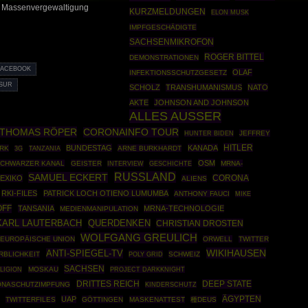
he Massenvergewaltigung
KURZMELDUNGEN
ELON MUSK
IMPFGESCHÄDIGTE
SACHSENMIKROFON
ROGER BITTEL
DEMONSTRATIONEN
FACEBOOK
OLAF
INFEKTIONSSCHUTZGESETZ
SUR
SCHOLZ
TRANSHUMANISMUS
NATO
AKTE
JOHNSON AND JOHNSON
ALLES AUSSER
THOMAS RÖPER
CORONAINFO TOUR
JEFFREY
HUNTER BIDEN
HITLER
BUNDESTAG
KANADA
RK
ARNE BURKHARDT
3G
TANZANIA
OSM
SCHWARZER KANAL
GEISTER
GESCHICHTE
MRNA-
INTERVIEW
RUSSLAND
SAMUEL ECKERT
EXIKO
CORONA
ALIENS
RKI-FILES
PATRICK LOCH OTIENO LUMUMBA
ANTHONY FAUCI
MIKE
OFF
TANSANIA
MRNA-TECHNOLOGIE
MEDIENMANIPULATION
KARL LAUTERBACH
QUERDENKEN
CHRISTIAN DROSTEN
WOLFGANG GREULICH
EUROPÄISCHE UNION
ORWELL
TWITTER
WIKIHAUSEN
ANTI-SPIEGEL-TV
RBLICHKEIT
POLY GRID
SCHWEIZ
SACHSEN
MOSKAU
PROJECT DARKKNIGHT
LIGION
DRITTES REICH
DEEP STATE
NASCHUTZIMPFUNG
KINDERSCHUTZ
ÄGYPTEN
UAP
TWITTERFILES
GÖTTINGEN
MASKENATTEST
種DEUS