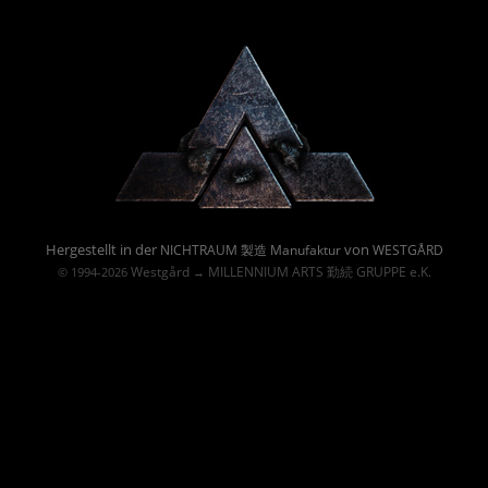
Powered By :
Hergestellt in der
von
NICHTRAUM 製造 Manufaktur
WESTGÅRD
Westgård
MILLENNIUM ARTS 勤続 GRUPPE e.K.
© 1994-2026
→