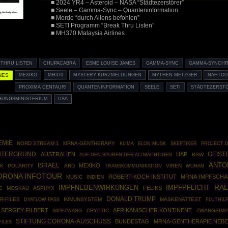
■ 2024 YR4 – Asteroid – NASA “Städtezerstörer”
■ Seele – Gamma-Sync – Quanteninformation
■ Morde “durch Aliens befohlen”
■ SETI Programm “Break Thru Listen”
■ MH370 Malaysia Airlines
 THRU LISTEN
CHUPACABRA
ESME LOUISE JAMES
GAMMA-SYNC
GAMMA-SYNCHR
NES
MEXIKO
MH370
MYSTERY KURZMELDUNGEN
MYTHEN METZGER
NAHTO
PROXIMA CENTAURI
QUANTENINFORMATION
SEELE
SETI
STÄDTEZERST
IGUNGSMINISTERIUM
USA
EMIE
NORD STREAM 1
MRNA-GENTHERAPY
SKEPTIKER
PROJECT 
KLIMA
ELON MUSK
NTERGRUND
AUSTRALIEN
UAP
GEIST
BSW
AUF DEN SPUREN DER ALLMÄCHTIGEN
ANTO
ISRAEL
MEXIKO
K
POLARITY
ARD
VIREN
TRANSKOMMUNIKATION
WUHAN
ORONA INFOTOUR
ROBERT-KOCH INSTITUT
MRNA-IMPFSCH
MUSIC
INDIEN
RAL
IMPFNEBENWIRKUNGEN
IMPFPFLICHT
FELIKS
E
MOSKAU
ASPHYX
DONALD TRUMP
R-FILES
IMMUNSYSTEM
MASKENATTEST
DYATLOW PASS
FLUTHIL
SERGEY FILBERT
AFRIKANISCHER KONTINENT
IMPFZWANG
CRYPTIC
ZWANGSIMP
STIFTUNG CORONA-AUSCHUSS
BUNDESTAG
MRNA-GENTHERAPIE NEB
FILES