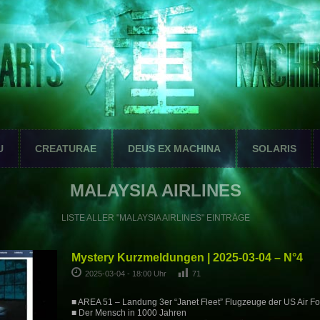
U
CREATURAE
DEUS EX MACHINA
SOLARIS
MALAYSIA AIRLINES
LISTE ALLER "MALAYSIA AIRLINES" EINTRÄGE
Mystery Kurzmeldungen | 2025-03-04 – N°4
2025-03-04 - 18:00 Uhr
71
■ AREA 51 – Landung 3er “Janet Fleet” Flugzeuge der US Air Fo
■ Der Mensch in 1000 Jahren