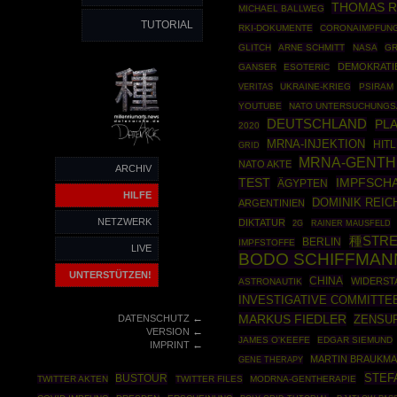
THOMAS 
MICHAEL BALLWEG
TUTORIAL
RKI-DOKUMENTE
CORONAIMPFUN
GLITCH
ARNE SCHMITT
NASA
GR
DEMOKRATI
GANSER
ESOTERIC
UKRAINE-KRIEG
PSIRAM
VERITAS
YOUTUBE
NATO UNTERSUCHUNG
DEUTSCHLAND
PL
2020
MRNA-INJEKTION
HIT
GRID
MRNA-GENTH
NATO AKTE
ARCHIV
IMPFSCH
TEST
ÄGYPTEN
HILFE
DOMINIK REIC
ARGENTINIEN
NETZWERK
DIKTATUR
RAINER MAUSFELD
2G
種STR
BERLIN
IMPFSTOFFE
LIVE
BODO SCHIFFMAN
UNTERSTÜTZEN!
CHINA
WIDERST
ASTRONAUTIK
INVESTIGATIVE COMMITTE
←
MARKUS FIEDLER
DATENSCHUTZ
ZENSU
←
VERSION
JAMES O'KEEFE
EDGAR SIEMUND
←
IMPRINT
MARTIN BRAUKM
GENE THERAPY
STEF
BUSTOUR
TWITTER AKTEN
TWITTER FILES
MODRNA-GENTHERAPIE