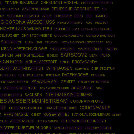
H
CHRISTIAN DROSTEN
TRANSHUMANISMUS
ÜBERSTERBLICHKEIT
DEUTSCHE GESCHICHTE
MARTIN SCHWAB
RGANIZATION
DIVI
UK
ALIEN
MEDIZINISCHE MASKE
COMIRNATY
PERU
LOFI
DANIELE
NG CORONA-AUSSCHUSS
HERMANN PLOPPA
NGO
PROJECT
HICHTEN AUS WIKIHAUSEN
RKI-FILES
EVD
SCHWARZER KANAL
GELEUGNET
CHRISTOF MISERÉ
UKRAINE-KONFLIKT
CORONA BUSTOUR
ÖSTERREICH
PUTIN
INFEKTIONSSCHUTZGESETZ
POLY
NDR
RELIGION
MRNA IMPFTECHNOLOGIE
ANGELA MERKEL
MARKUS SÖDER
BAYERN
SARSCOV2
ANTI-SPIEGEL
PCR-
EKTION
種DEUS
LEAK
HIGH NOON
PROPAGANDA
MRNA-IMPFSTOFF
KRIEG
BERT KOCH-INSTITUT
WIKIHAUSEN
CHRISTENTUM
SCHWEIZ
DATENARCHE
HITLERS FLUCHT
ICIC.LAW
COVID19-
PFERHILFE
PARANORMAL
GEIMPFT
FLUTKATASTROPHE
ERICH VON DAENIKEN
MYTHEN METZGER
G
GESCHÄDIGT
JOHANNES CLASEN
PRÄ-
INTERNATIONAL CRIMES
SACHSEN
ID-19-IMPFUNG
LES AUSSER MAINSTREAM
CORONA IMPFUNG
ERT
CORONAVIRUS
ERICH VON DÄNIKEN
EUROPÄISCHE UNION
D
FFP2 MASKE
ROGER BITTEL
GEIST
NATIONALSOZIALISMUS
MRNA
AGENDA 2030
CORONA INFO TOUR 2020
SPUK
UKRAINEKRIEG
MYSTERY KURZMELDUNGEN
IMPFGESCHÄDIGTE
SHADOW PEOPLE