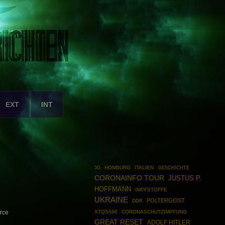
EXT
INT
HOMBURG
ITALIEN
GESCHICHTE
3G
CORONAINFO TOUR
JUSTUS P.
HOFFMANN
IMPFSTOFFE
UKRAINE
POLTERGEIST
DDR
X7Q5A96
CORONASCHUTZIMPFUNG
rce
GREAT RESET
ADOLF HITLER