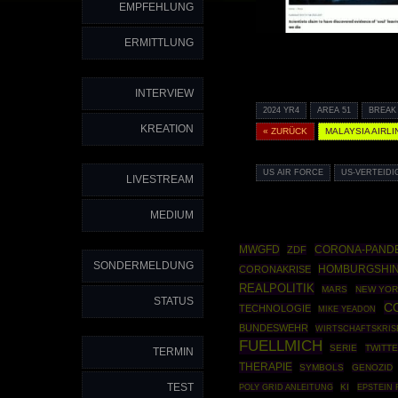
EMPFEHLUNG
ERMITTLUNG
INTERVIEW
2024 YR4
AREA 51
BREAK
KREATION
« ZURÜCK
MALAYSIA AIRLI
US AIR FORCE
US-VERTEID
LIVESTREAM
MEDIUM
MWGFD
CORONA-PAND
ZDF
SONDERMELDUNG
HOMBURGSHI
CORONAKRISE
REALPOLITIK
MARS
NEW YOR
STATUS
C
TECHNOLOGIE
MIKE YEADON
BUNDESWEHR
WIRTSCHAFTSKRIS
FUELLMICH
SERIE
TWITTE
TERMIN
THERAPIE
SYMBOLS
GENOZID
TEST
POLY GRID ANLEITUNG
KI
EPSTEIN 