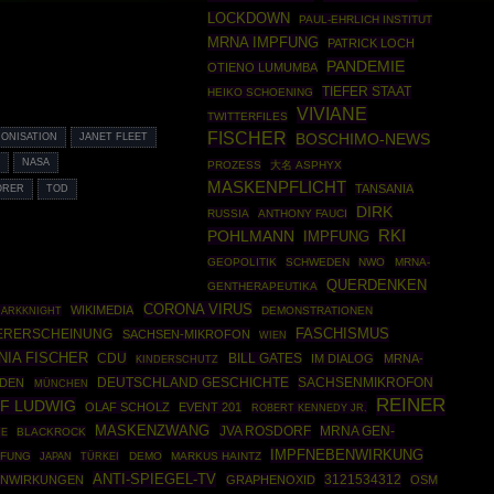
LOCKDOWN
PAUL-EHRLICH INSTITUT
MRNA IMPFUNG
PATRICK LOCH
PANDEMIE
OTIENO LUMUMBA
TIEFER STAAT
HEIKO SCHOENING
VIVIANE
TWITTERFILES
FISCHER
BOSCHIMO-NEWS
ONISATION
JANET FLEET
D
NASA
PROZESS
大名 ASPHYX
MASKENPFLICHT
TANSANIA
ÖRER
TOD
DIRK
RUSSIA
ANTHONY FAUCI
POHLMANN
RKI
IMPFUNG
GEOPOLITIK
SCHWEDEN
NWO
MRNA-
QUERDENKEN
GENTHERAPEUTIKA
CORONA VIRUS
WIKIMEDIA
DARKKNIGHT
DEMONSTRATIONEN
FASCHISMUS
ERERSCHEINUNG
SACHSEN-MIKROFON
WIEN
NIA FISCHER
CDU
BILL GATES
IM DIALOG
MRNA-
KINDERSCHUTZ
DEUTSCHLAND GESCHICHTE
SACHSENMIKROFON
ADEN
MÜNCHEN
REINER
F LUDWIG
OLAF SCHOLZ
EVENT 201
ROBERT KENNEDY JR.
MASKENZWANG
JVA ROSDORF
MRNA GEN-
BLACKROCK
FE
IMPFNEBENWIRKUNG
FUNG
TÜRKEI
DEMO
MARKUS HAINTZ
JAPAN
ANTI-SPIEGEL-TV
3121534312
ENWIRKUNGEN
GRAPHENOXID
OSM