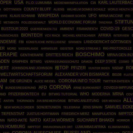
USA
RÖPER
KARL LAUTERBAC
P.L.O. LUMUMBA
CIA
MEDIENMANIPULATION
COUNTY BLUFF
G
GÖTTINGEN
ALIENS
WILHELM DOMKE-SCHULZ
WORLD HEALTH O
WIKIPEDIA
UFO
KLAUS SCHWAB
MRNA VACCINE
IPPE
DAGMAR SCHÖN
PEI
STIFTU
WORLD ECONOMIC FORUM
E
POLIZEIGEWALT
METABIOTA
TANZANIA
COVID-19
GESC
BUSTOUR 2020
AMBIENT
FRANKREICH
QUERDENKEN 711
BIONTECH
AFRIKA
SAUSSCHUSS
VCV RACK
MICHAEL KRETSCHMER
INTERVIEW
ANDEMIE
FBI
LANDGERICHT GÖTTINGEN
KÜNSTLICHE INTELLIGENZ
SPANIEN
LER
RKI-PROTOKOLLE
MORD
AHRWEILER
GEISTER
NORD STREAM 2
NIEDERLANDE
BOSCHIMO
ERAPIE
DRITTES REICH
MRNA GEN-INJ
GENTHERAPIE
ADEN
DEEP STATE
GRAPHEN
BITWIG
VERFASSUNGSSCHUTZ
DÄMON
COSMO
種TOP
RO
HERT
PFIZER
JOHNSON AND JOHNSON
NSDAP
HUNTER BIDEN
ALEXANDER VON BISMARCK
WELTWIRTSCHAFTSFORUM
B0108
FLUTO
EAM
CORONA INFO TOUR
DIE GRÜNEN
ALICE WEIDEL
TWITTER-DATEIEN
N
CORONA
AFD
COVID19-IMPFUN
BUNDESREGIERUNG
ARNE BURKHARDT
WHO
MRNA
PFIZERBIONTECH
MODERNA
AND
EU
BITWIG TUTORIAL
COV
AL
E
BITWIG ANLEITUNG
ANTIFA
THÜRINGEN
JVA BREMERVÖRDE
DER MENSCH
SAMUEL ECK
R
SOWJETUNION
JENS SPAHN
NEW WORLD ORDER
TELEGRAM
IMPFTO
TIEFENSTAAT
JUSTUS HOFFMANN
FRIEDRICH MERZ
MANIPULATION
NATO
SUCHARIT BHAKDI
NATO-AKTE
KATJA WÖRMER
ANN
HORROR
AN HOMBURG
LUMUMBAS AFRIKA
IMPFTOT
KLIMAWANDEL
PARANORMALER ORT
RUSSLAND